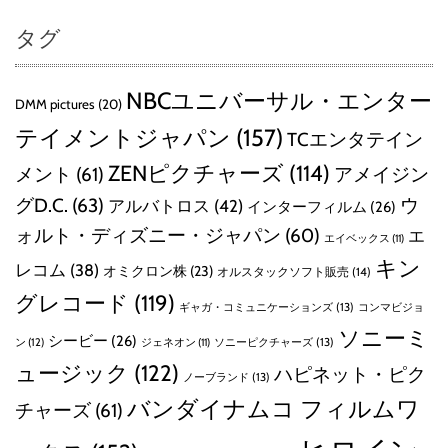
タグ
NBCユニバーサル・エンター
DMM pictures
(20)
テイメントジャパン
(157)
TCエンタテイン
ZENピクチャーズ
(114)
メント
(61)
アメイジン
グD.C.
(63)
ウ
アルバトロス
(42)
インターフィルム
(26)
ォルト・ディズニー・ジャパン
(60)
エ
エイベックス
(11)
キン
レコム
(38)
オミクロン株
(23)
オルスタックソフト販売
(14)
グレコード
(119)
ギャガ・コミュニケーションズ
(13)
コンマビジョ
ソニーミ
シービー
(26)
ン
(12)
ソニーピクチャーズ
(13)
ジェネオン
(11)
ュージック
(122)
ハピネット・ピク
ノーブランド
(13)
バンダイナムコ フィルムワ
チャーズ
(61)