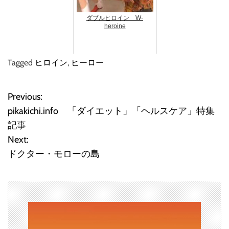
ダブルヒロイン W-
heroine
Tagged
ヒロイン
,
ヒーロー
Previous:
投
pikakichi.info 「ダイエット」「ヘルスケア」特集
稿
記事
Next:
ナ
ドクター・モローの島
ビ
ゲ
ー