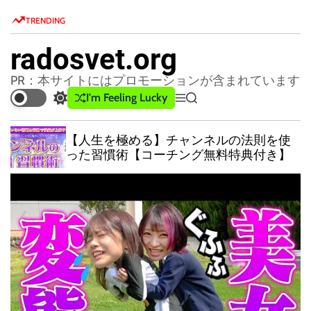
S
TRENDING
k
i
radosvet.org
p
t
PR：本サイトにはプロモーションが含まれています
o
I'm Feeling Lucky
S
M
S
c
w
e
e
o
i
n
a
【人生を極める】チャンネルの法則を使
t
u
r
n
った習慣術【コーチング無料特典付き】
c
c
t
h
h
e
c
n
o
l
t
o
r
m
o
d
e