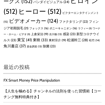
ヒロイン
ークス
(152)
バンダイビジュアル
(24)
(512)
ヒーロー
(512)
ビクターエンタテインメント
ビデオメーカー
(124)
ファクタリング
(22)
フィン
(15)
ジア初期脱毛
(21)
フォックス
(16)
ポニーキャニオン
(16)
ラフィー
(11)
ワーナ
感染
(23)
新型コロナウイ
上倉栄治
(19)
吉川徹
(13)
ー・ホーム・ビデオ
(11)
東宝
(41)
東映
(33)
ルス
(23)
松浦幹三
(28)
東村宗介
(19)
松竹
(14)
角川書店
(37)
除菌
(23)
資金調達
(13)
最近の投稿
FX Smart Money Price Manipulation
【人生を極める】チャンネルの法則を使った習慣術【コー
チング無料特典付き】