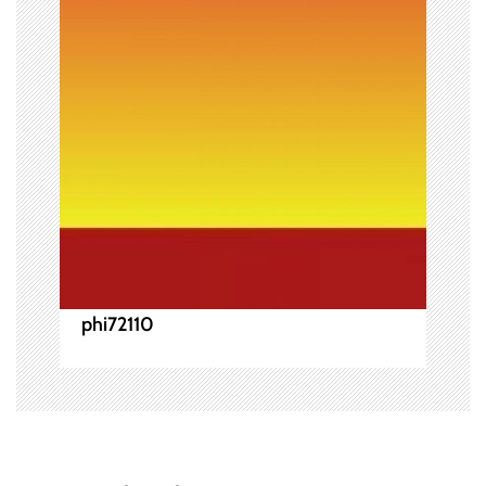
シ
ョ
ン
phi72110