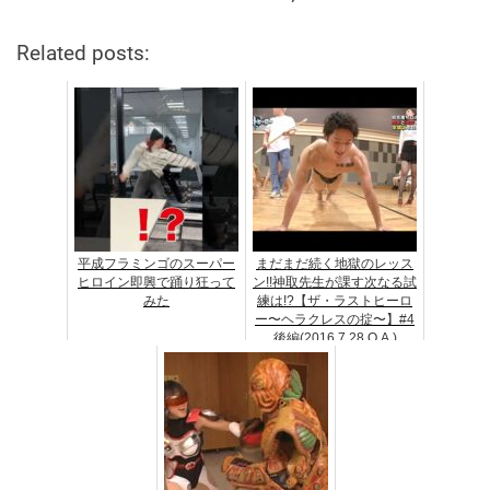
Related posts:
平成フラミンゴのスーパー
まだまだ続く地獄のレッス
ヒロイン即興で踊り狂って
ン!!神取先生が課す次なる試
みた
練は!?【ザ・ラストヒーロ
ー〜ヘラクレスの掟〜】#4
後編(2016.7.28 O.A.)