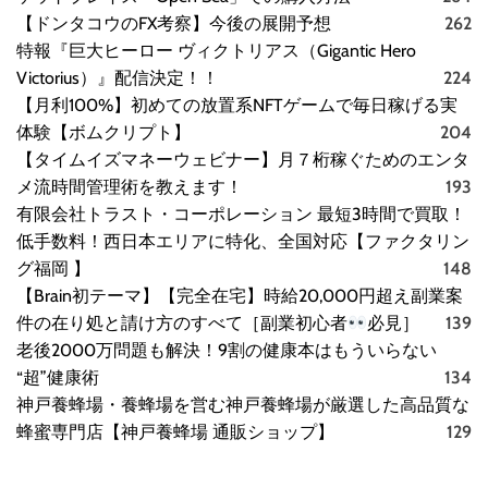
【ドンタコウのFX考察】今後の展開予想
262
特報『巨大ヒーロー ヴィクトリアス（Gigantic Hero
Victorius）』配信決定！！
224
【月利100%】初めての放置系NFTゲームで毎日稼げる実
体験【ボムクリプト】
204
【タイムイズマネーウェビナー】月７桁稼ぐためのエンタ
メ流時間管理術を教えます！
193
有限会社トラスト・コーポレーション 最短3時間で買取！
低手数料！西日本エリアに特化、全国対応【ファクタリン
グ福岡 】
148
【Brain初テーマ】【完全在宅】時給20,000円超え副業案
件の在り処と請け方のすべて［副業初心者
必見］
139
老後2000万問題も解決！9割の健康本はもういらない
“超”健康術
134
神戸養蜂場・養蜂場を営む神戸養蜂場が厳選した高品質な
蜂蜜専門店【神戸養蜂場 通販ショップ】
129