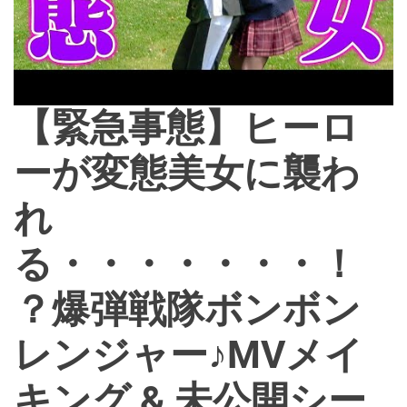
【緊急事態】ヒーロ
ーが変態美女に襲わ
れ
る・・・・・・・！
？爆弾戦隊ボンボン
レンジャー♪MVメイ
キング & 未公開シー