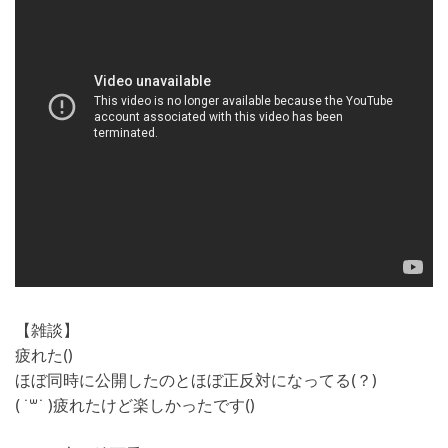
【雑談】
疲れた()
ほぼ同時に公開したのとほぼ正反対になってる(？)
( ˙꒳​˙ )疲れたけど楽しかったです()