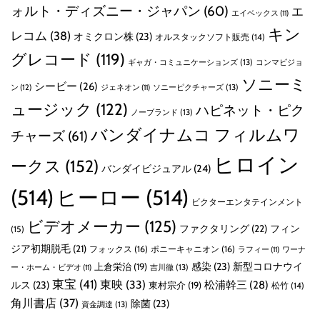
ォルト・ディズニー・ジャパン
(60)
エ
エイベックス
(11)
キン
レコム
(38)
オミクロン株
(23)
オルスタックソフト販売
(14)
グレコード
(119)
ギャガ・コミュニケーションズ
(13)
コンマビジョ
ソニーミ
シービー
(26)
ン
(12)
ソニーピクチャーズ
(13)
ジェネオン
(11)
ュージック
(122)
ハピネット・ピク
ノーブランド
(13)
バンダイナムコ フィルムワ
チャーズ
(61)
ヒロイン
ークス
(152)
バンダイビジュアル
(24)
(514)
ヒーロー
(514)
ビクターエンタテインメント
ビデオメーカー
(125)
ファクタリング
(22)
フィン
(15)
ジア初期脱毛
(21)
フォックス
(16)
ポニーキャニオン
(16)
ラフィー
(11)
ワーナ
感染
(23)
新型コロナウイ
上倉栄治
(19)
吉川徹
(13)
ー・ホーム・ビデオ
(11)
東宝
(41)
東映
(33)
ルス
(23)
松浦幹三
(28)
東村宗介
(19)
松竹
(14)
角川書店
(37)
除菌
(23)
資金調達
(13)