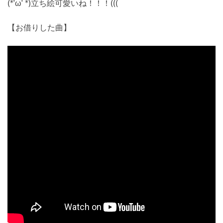
(*’ω’ *)立ち絵可愛いね！！！(((
【お借りした曲】