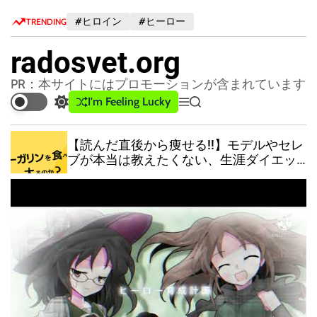
S
#ヒロイン
#ヒーロー
TRENDING
k
i
radosvet.org
p
t
PR：本サイトにはプロモーションが含まれています
o
I'm Feeling Lucky
S
M
S
c
w
e
e
o
i
n
a
【読んだ直後から痩せる!!】モデルやセレ
n
t
u
r
ブが本当は教えたくない、生涯ダイエッ
c
c
t
トで悩まない方法をこっそり教えます！
h
h
e
日本一わかりやすい油の教科書！
c
n
o
t
l
o
r
m
o
d
e