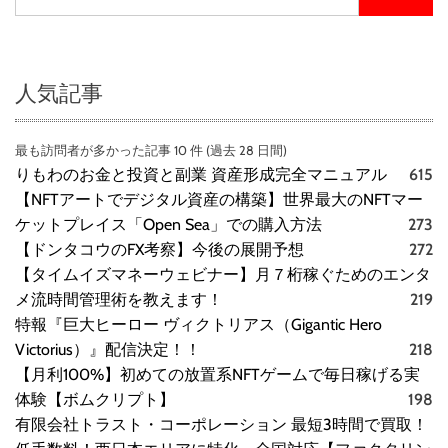
人気記事
最も訪問者が多かった記事 10 件 (過去 28 日間)
りもわのお金と投資と副業 資産形成完全マニュアル
615
【NFTアートでデジタル資産の構築】世界最大のNFTマー
ケットプレイス「Open Sea」での購入方法
273
【ドンタコウのFX考察】今後の展開予想
272
【タイムイズマネーウェビナー】月７桁稼ぐためのエンタ
メ流時間管理術を教えます！
219
特報『巨大ヒーロー ヴィクトリアス（Gigantic Hero
Victorius）』配信決定！！
218
【月利100%】初めての放置系NFTゲームで毎日稼げる実
体験【ボムクリプト】
198
有限会社トラスト・コーポレーション 最短3時間で買取！