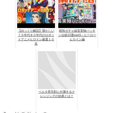
【ゆっくり解説】懐かしい
昭和ガチャ縦長実物パッキ
７０年代８０年代のロボッ
ン台紙10選part3～ヒーロー
トアニメヒロイン厳選１０
ヒロイン編
名
ベルタ育毛剤に付属するク
レンジングの効果とは？