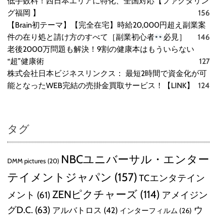
低手数料！西日本エリアに特化、全国対応【ファクタリン
グ福岡 】
156
【Brain初テーマ】【完全在宅】時給20,000円超え副業案
件の在り処と請け方のすべて［副業初心者
必見］
146
老後2000万問題も解決！9割の健康本はもういらない
“超”健康術
127
株式会社日本ビジネスリンクス： 最短2時間で資金化が可
能となったWEB完結の売掛金買取サービス！【LINK】
124
タグ
NBCユニバーサル・エンター
DMM pictures
(20)
テイメントジャパン
(157)
TCエンタテイン
ZENピクチャーズ
(114)
メント
(61)
アメイジン
グD.C.
(63)
ウ
アルバトロス
(42)
インターフィルム
(26)