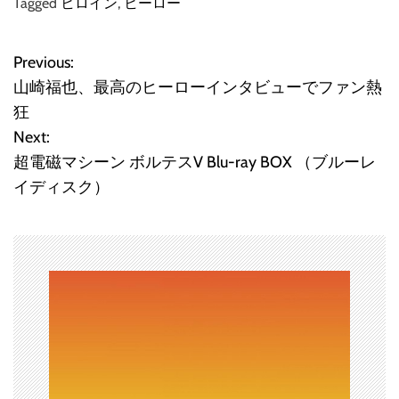
Tagged
ヒロイン
,
ヒーロー
Previous:
投
山崎福也、最高のヒーローインタビューでファン熱
稿
狂
Next:
ナ
超電磁マシーン ボルテスV Blu-ray BOX （ブルーレ
ビ
イディスク）
ゲ
ー
シ
ョ
ン