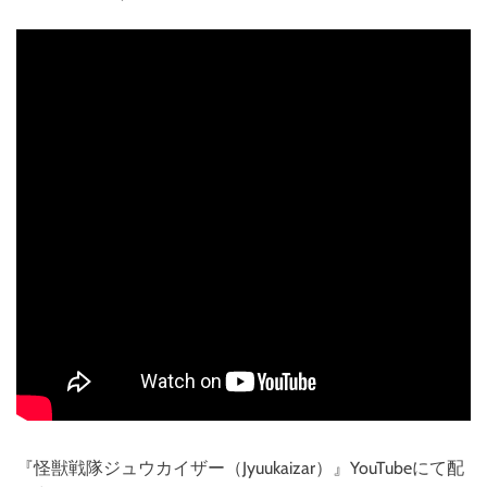
『怪獣戦隊ジュウカイザー（Jyuukaizar）』YouTubeにて配