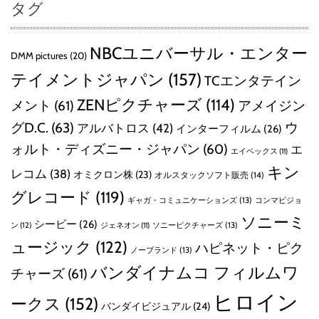
タグ
NBCユニバーサル・エンター
DMM pictures
(20)
テイメントジャパン
(157)
TCエンタテイン
ZENピクチャーズ
(114)
メント
(61)
アメイジン
グD.C.
(63)
ウ
アルバトロス
(42)
インターフィルム
(26)
ォルト・ディズニー・ジャパン
(60)
エ
エイベックス
(11)
キン
レコム
(38)
オミクロン株
(23)
オルスタックソフト販売
(14)
グレコード
(119)
ギャガ・コミュニケーションズ
(13)
コンマビジョ
ソニーミ
シービー
(26)
ン
(12)
ソニーピクチャーズ
(13)
ジェネオン
(11)
ュージック
(122)
ハピネット・ピク
ノーブランド
(13)
バンダイナムコ フィルムワ
チャーズ
(61)
ヒロイン
ークス
(152)
バンダイビジュアル
(24)