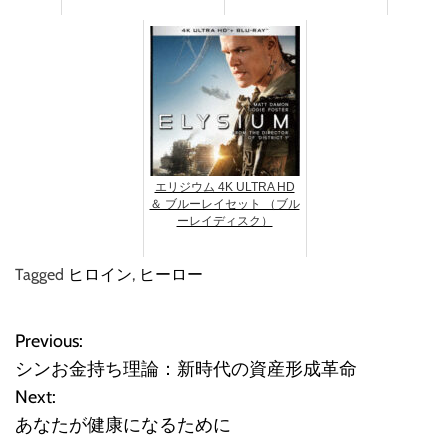
エリジウム 4K ULTRA HD
＆ ブルーレイセット （ブル
ーレイディスク）
Tagged
ヒロイン
,
ヒーロー
Previous:
投
シンお金持ち理論：新時代の資産形成革命
稿
Next:
あなたが健康になるために
ナ