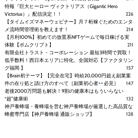
特報『巨大ヒーロー ヴィクトリアス（Gigantic Hero
Victorius）』配信決定！！
226
【タイムイズマネーウェビナー】月７桁稼ぐためのエンタ
メ流時間管理術を教えます！
214
【月利100%】初めての放置系NFTゲームで毎日稼げる実
体験【ボムクリプト】
211
有限会社トラスト・コーポレーション 最短3時間で買取！
低手数料！西日本エリアに特化、全国対応【ファクタリン
グ福岡 】
157
【Brain初テーマ】【完全在宅】時給20,000円超え副業案
件の在り処と請け方のすべて［副業初心者
必見］
147
老後2000万問題も解決！9割の健康本はもういらない
“超”健康術
132
神戸養蜂場・養蜂場を営む神戸養蜂場が厳選した高品質な
蜂蜜専門店【神戸養蜂場 通販ショップ】
128