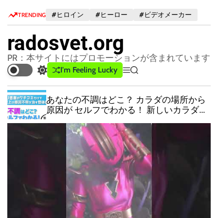
S
#ヒロイン
#ヒーロー
#ビデオメーカー
TRENDING
k
i
radosvet.org
p
t
PR：本サイトにはプロモーションが含まれています
o
I'm Feeling Lucky
S
M
S
c
w
e
e
o
i
n
a
あなたの不調はどこ？ カラダの場所から
n
t
u
r
原因が セルフでわかる！ 新しいカラダの
c
c
t
解体新書！
h
h
e
c
n
o
t
l
o
r
m
o
d
e