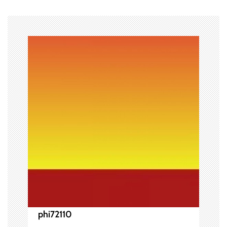
ビ
ゲ
ー
シ
ョ
ン
phi72110