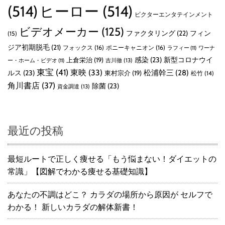
(514)
ヒーロー
(514)
ビクターエンタテインメント
ビデオメーカー
(125)
ファクタリング
(22)
フィン
(15)
ジア初期脱毛
(21)
フォックス
(16)
ポニーキャニオン
(16)
ラフィー
(11)
ワーナ
感染
(23)
新型コロナウイ
上倉栄治
(19)
吉川徹
(13)
ー・ホーム・ビデオ
(11)
東宝
(41)
東映
(33)
ルス
(23)
松浦幹三
(28)
東村宗介
(19)
松竹
(14)
角川書店
(37)
除菌
(23)
資金調達
(13)
最近の投稿
最短ルートで正しく痩せる「もう悩まない！ダイエットの
常識」【図解でわかる痩せる基礎知識】
あなたの不調はどこ？ カラダの場所から原因が セルフで
わかる！ 新しいカラダの解体新書！