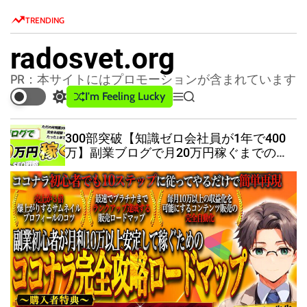
S
TRENDING
k
i
radosvet.org
p
t
PR：本サイトにはプロモーションが含まれています
o
I'm Feeling Lucky
S
M
S
c
w
e
e
o
i
n
a
300部突破【知識ゼロ会社員が1年で400
t
u
r
n
万】副業ブログで月20万円稼ぐまでの全
c
c
t
ノウハウ・手順を公開
h
h
e
c
n
o
l
t
o
r
m
o
d
e