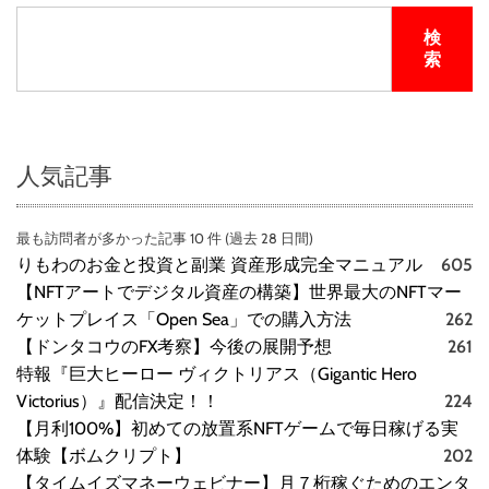
検
索
人気記事
最も訪問者が多かった記事 10 件 (過去 28 日間)
りもわのお金と投資と副業 資産形成完全マニュアル
605
【NFTアートでデジタル資産の構築】世界最大のNFTマー
ケットプレイス「Open Sea」での購入方法
262
【ドンタコウのFX考察】今後の展開予想
261
特報『巨大ヒーロー ヴィクトリアス（Gigantic Hero
Victorius）』配信決定！！
224
【月利100%】初めての放置系NFTゲームで毎日稼げる実
体験【ボムクリプト】
202
【タイムイズマネーウェビナー】月７桁稼ぐためのエンタ