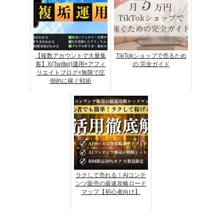
【複数アカウントで大量集
TikTokショップで売るため
客】X(Twitter)運用×アフィ
の 完全ガイド
リエイトブログ×無限で圧
倒的に稼ぐ戦術
ラクして売れる！AIコンテ
ンツ販売の最速攻略ロード
マップ【初心者向け】