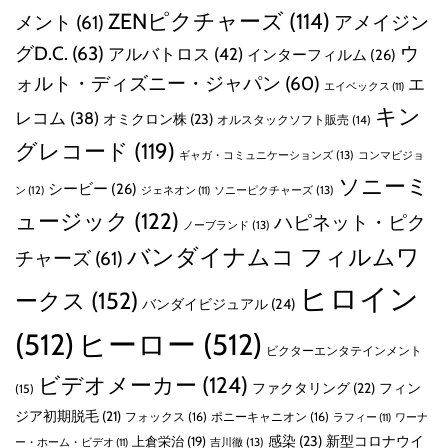
ZENピクチャーズ
(114)
メント
(61)
アメイジン
グD.C.
(63)
ウ
アルバトロス
(42)
インターフィルム
(26)
ォルト・ディズニー・ジャパン
(60)
エ
エイベックス
(11)
キン
レコム
(38)
オミクロン株
(23)
オルスタックソフト販売
(14)
グレコード
(119)
ギャガ・コミュニケーションズ
(13)
コンマビジョ
ソニーミ
シービー
(26)
ン
(12)
ソニーピクチャーズ
(13)
ジェネオン
(11)
ュージック
(122)
ハピネット・ピク
ノーブランド
(13)
バンダイナムコ フィルムワ
チャーズ
(61)
ヒロイン
ークス
(152)
バンダイビジュアル
(24)
(512)
ヒーロー
(512)
ビクターエンタテインメント
ビデオメーカー
(124)
ファクタリング
(22)
フィン
(15)
ジア初期脱毛
(21)
フォックス
(16)
ポニーキャニオン
(16)
ラフィー
(11)
ワーナ
感染
(23)
新型コロナウイ
上倉栄治
(19)
吉川徹
(13)
ー・ホーム・ビデオ
(11)