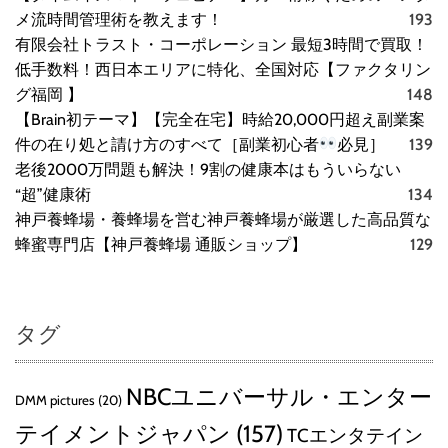
メ流時間管理術を教えます！
193
有限会社トラスト・コーポレーション 最短3時間で買取！
低手数料！西日本エリアに特化、全国対応【ファクタリン
グ福岡 】
148
【Brain初テーマ】【完全在宅】時給20,000円超え副業案
件の在り処と請け方のすべて［副業初心者
必見］
139
老後2000万問題も解決！9割の健康本はもういらない
“超”健康術
134
神戸養蜂場・養蜂場を営む神戸養蜂場が厳選した高品質な
蜂蜜専門店【神戸養蜂場 通販ショップ】
129
タグ
NBCユニバーサル・エンター
DMM pictures
(20)
テイメントジャパン
(157)
TCエンタテイン