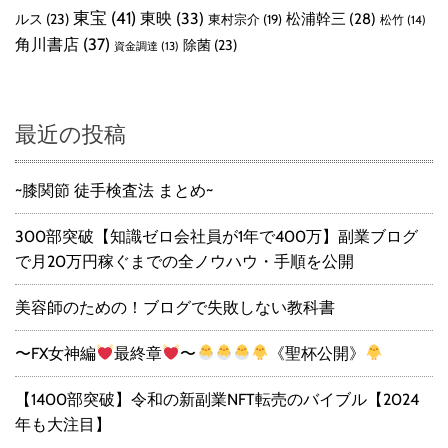
東宝
(41)
東映
(33)
ルス
(23)
松浦幹三
(28)
東村宗介
(19)
松竹
(14)
角川書店
(37)
除菌
(23)
資金調達
(13)
最近の投稿
~膝関節 徒手検査法 まとめ~
300部突破【知識ゼロ会社員が1年で400万】副業ブログ
で月20万円稼ぐまでの全ノウハウ・手順を公開
美容師のための！ブログで失敗しない教科書
〜FX女神編
最終章
〜
《聖杯公開》
【1400部突破】令和の新副業NFT転売のバイブル【2024
年も大注目】