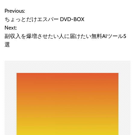
Previous:
投
ちょっとだけエスパー DVD-BOX
稿
Next:
副収入を爆増させたい人に届けたい無料AIツール5
ナ
選
ビ
ゲ
ー
シ
ョ
ン