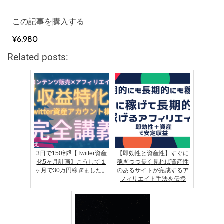
この記事を購入する
¥6,980
Related posts:
3日で150部⁈【Twitter資産
【即効性と資産性】すぐに
化5ヶ月計画】こうして１
稼ぎつつ長く見れば資産性
ヶ月で30万円稼ぎました。
のあるサイトが完成するア
フィリエイト手法を伝授