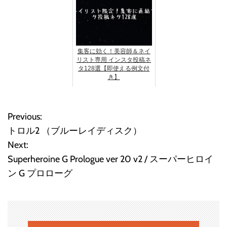
集客に効く！美容師＆ネイ
リスト専用 インスタ投稿ネ
タ128選【即使える例文付
き】
Previous:
投
トロル2 （ブルーレイディスク）
稿
Next:
Superheroine G Prologue ver 20 v2 / スーパーヒロイ
ナ
ン G プロローグ
ビ
ゲ