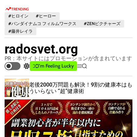
S
TRENDING
k
#ヒロイン
#ヒーロー
i
#バンダイナムコ フィルムワークス
#ZENピクチャーズ
p
#藤井レイラ
t
o
radosvet.org
c
o
PR：本サイトにはプロモーションが含まれています
n
I'm Feeling Lucky
S
M
S
t
w
e
e
e
i
n
a
老後2000万問題も解決！9割の健康本はも
t
u
r
n
ういらない “超”健康術
c
c
t
h
h
c
o
l
o
r
m