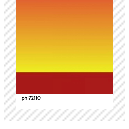
ー
シ
ョ
ン
phi72110