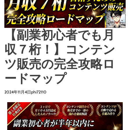
o
d
e
【副業初心者でも月
収７桁！】コンテン
ツ販売の完全攻略ロ
ードマップ
2024年11月4日
phi72110