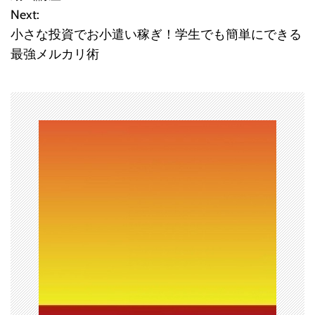
Next:
ナ
小さな投資でお小遣い稼ぎ！学生でも簡単にできる
ビ
最強メルカリ術
ゲ
ー
シ
ョ
ン