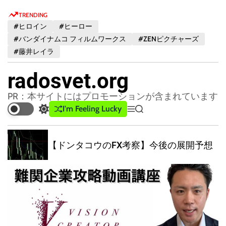
S
TRENDING
k
#ヒロイン
#ヒーロー
i
#バンダイナムコ フィルムワークス
#ZENピクチャーズ
p
#藤井レイラ
t
o
radosvet.org
c
o
PR：本サイトにはプロモーションが含まれています
n
I'm Feeling Lucky
S
M
S
t
w
e
e
e
i
n
a
t
u
r
【ドンタコウのFX考察】今後の展開予想
n
c
c
t
h
h
c
o
l
o
r
m