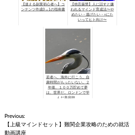
【迷える副業初心者へ】コ
【他言厳禁】人に話すと嫌
ンテンツ作成0→1の指南書
われるマインド育成法〜や
めたい・逃げたい・○にた
いってヒト向け〜
若者へ、海外に行こう。自
粛時間がもったいない。２
年後、１００万貯めて夢
は、世界だ。ロンドンで学
んだ美容師。
Previous:
投
【上級マインドセット】難関企業攻略のための就活
稿
動画講座