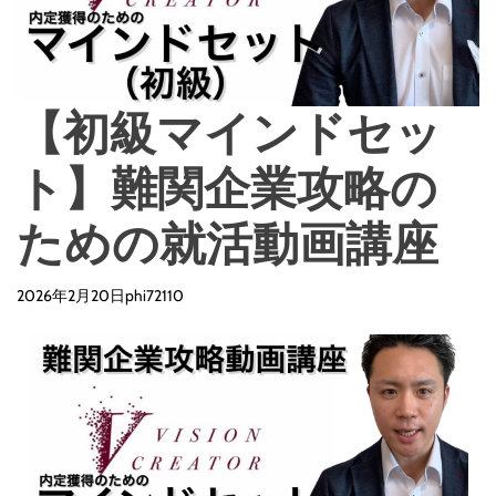
o
d
e
【初級マインドセッ
ト】難関企業攻略の
ための就活動画講座
2026年2月20日
phi72110