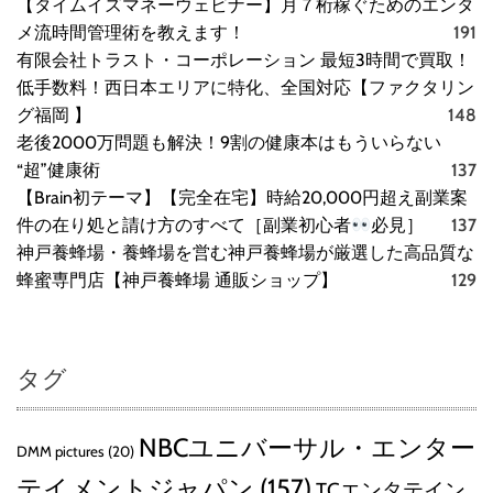
【タイムイズマネーウェビナー】月７桁稼ぐためのエンタ
メ流時間管理術を教えます！
191
有限会社トラスト・コーポレーション 最短3時間で買取！
低手数料！西日本エリアに特化、全国対応【ファクタリン
グ福岡 】
148
老後2000万問題も解決！9割の健康本はもういらない
“超”健康術
137
【Brain初テーマ】【完全在宅】時給20,000円超え副業案
件の在り処と請け方のすべて［副業初心者
必見］
137
神戸養蜂場・養蜂場を営む神戸養蜂場が厳選した高品質な
蜂蜜専門店【神戸養蜂場 通販ショップ】
129
タグ
NBCユニバーサル・エンター
DMM pictures
(20)
テイメントジャパン
(157)
TCエンタテイン