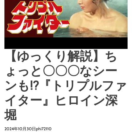
d
e
【ゆっくり解説】ち
ょっと〇〇〇なシー
ンも⁉『トリプルファ
イター』ヒロイン深
堀
2024年10月30日
phi72110