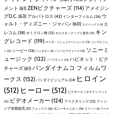
ZENピクチャーズ
(114)
メント
(61)
アメイジン
グD.C.
(63)
ウ
アルバトロス
(42)
インターフィルム
(26)
ォルト・ディズニー・ジャパン
(60)
エ
エイベックス
(11)
キン
レコム
(38)
オミクロン株
(23)
オルスタックソフト販売
(14)
グレコード
(119)
ギャガ・コミュニケーションズ
(13)
コンマビジョ
ソニーミ
シービー
(26)
ン
(12)
ソニーピクチャーズ
(13)
ジェネオン
(11)
ュージック
(122)
ハピネット・ピク
ノーブランド
(13)
バンダイナムコ フィルムワ
チャーズ
(61)
ヒロイン
ークス
(152)
バンダイビジュアル
(24)
(512)
ヒーロー
(512)
ビクターエンタテインメント
ビデオメーカー
(124)
ファクタリング
(22)
フィン
(15)
ジア初期脱毛
(21)
フォックス
(16)
ポニーキャニオン
(16)
ラフィー
(11)
ワーナ