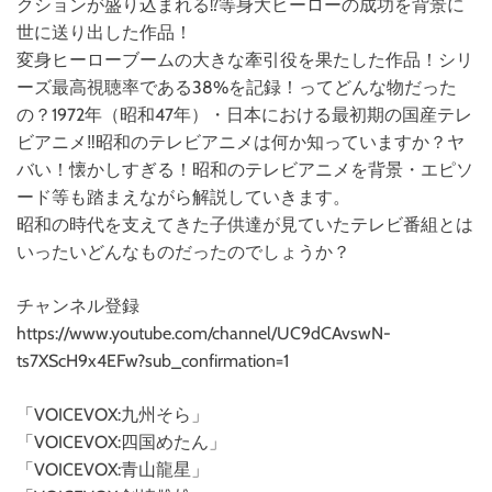
クションが盛り込まれる⁉等身大ヒーローの成功を背景に
世に送り出した作品！
変身ヒーローブームの大きな牽引役を果たした作品！シリ
ーズ最高視聴率である38%を記録！ってどんな物だった
の？1972年（昭和47年）・日本における最初期の国産テレ
ビアニメ‼昭和のテレビアニメは何か知っていますか？ヤ
バい！懐かしすぎる！昭和のテレビアニメを背景・エピソ
ード等も踏まえながら解説していきます。
昭和の時代を支えてきた子供達が見ていたテレビ番組とは
いったいどんなものだったのでしょうか？
チャンネル登録
https://www.youtube.com/channel/UC9dCAvswN-
ts7XScH9x4EFw?sub_confirmation=1
「VOICEVOX:九州そら」
「VOICEVOX:四国めたん」
「VOICEVOX:青山龍星」