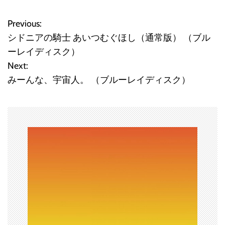
Previous:
投
シドニアの騎士 あいつむぐほし（通常版） （ブル
稿
ーレイディスク）
Next:
ナ
みーんな、宇宙人。 （ブルーレイディスク）
ビ
ゲ
ー
シ
ョ
ン