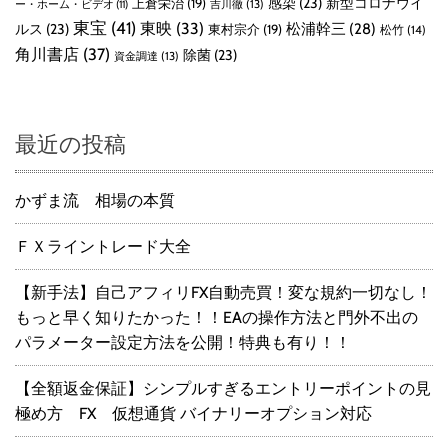
感染
(23)
新型コロナウイ
上倉栄治
(19)
吉川徹
(13)
ー・ホーム・ビデオ
(11)
東宝
(41)
東映
(33)
ルス
(23)
松浦幹三
(28)
東村宗介
(19)
松竹
(14)
角川書店
(37)
除菌
(23)
資金調達
(13)
最近の投稿
かずま流 相場の本質
ＦＸライントレード大全
【新手法】自己アフィリFX自動売買！変な規約一切なし！
もっと早く知りたかった！！EAの操作方法と門外不出の
パラメーター設定方法を公開！特典も有り！！
【全額返金保証】シンプルすぎるエントリーポイントの見
極め方 FX 仮想通貨 バイナリーオプション対応