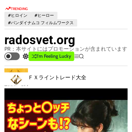
S
TRENDING
k
#ヒロイン
#ヒーロー
i
#バンダイナムコ フィルムワークス
p
t
radosvet.org
o
c
PR：本サイトにはプロモーションが含まれています
o
I'm Feeling Lucky
S
M
S
n
w
e
e
t
i
n
a
t
u
r
ＦＸライントレード大全
e
c
c
n
h
h
t
c
o
l
o
r
m
o