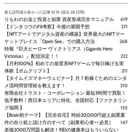
最も訪問者が多かった記事 10 件 (過去 28 日間)
りもわのお金と投資と副業 資産形成完全マニュアル
619
【ドンタコウのFX考察】今後の展開予想
271
【NFTアートでデジタル資産の構築】世界最大のNFTマー
ケットプレイス「Open Sea」での購入方法
268
特報『巨大ヒーロー ヴィクトリアス（Gigantic Hero
Victorius）』配信決定！！
222
【月利100%】初めての放置系NFTゲームで毎日稼げる実
体験【ボムクリプト】
211
【タイムイズマネーウェビナー】月７桁稼ぐためのエンタ
メ流時間管理術を教えます！
210
有限会社トラスト・コーポレーション 最短3時間で買取！
低手数料！西日本エリアに特化、全国対応【ファクタリン
グ福岡 】
155
【Brain初テーマ】【完全在宅】時給20,000円超え副業案
件の在り処と請け方のすべて［副業初心者
必見］
147
老後2000万問題も解決！9割の健康本はもういらない