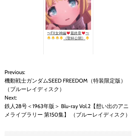
〜FX女神編
最終章
〜
《聖杯公開》
Previous:
投
機動戦士ガンダムSEED FREEDOM（特装限定版）
稿
（ブルーレイディスク）
Next:
ナ
鉄人28号＜1963年版＞ Blu-ray Vol.2【想い出のアニ
ビ
メライブラリー 第150集】 （ブルーレイディスク）
ゲ