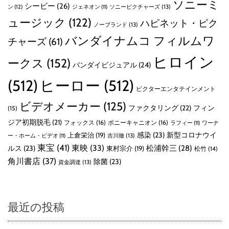
ソニーミ
シービー
(26)
ン
(12)
ソニーピクチャーズ
(13)
ジェネオン
(11)
ュージック
(122)
ハピネット・ピク
ノーブランド
(13)
バンダイナムコ フィルムワ
チャーズ
(61)
ヒロイン
ークス
(152)
バンダイビジュアル
(24)
(512)
ヒーロー
(512)
ビクターエンタテインメント
ビデオメーカー
(125)
ファクタリング
(22)
フィン
(15)
ジア初期脱毛
(21)
フォックス
(16)
ポニーキャニオン
(16)
ラフィー
(11)
ワーナ
感染
(23)
新型コロナウイ
上倉栄治
(19)
吉川徹
(13)
ー・ホーム・ビデオ
(11)
東宝
(41)
東映
(33)
ルス
(23)
松浦幹三
(28)
東村宗介
(19)
松竹
(14)
角川書店
(37)
除菌
(23)
資金調達
(13)
最近の投稿