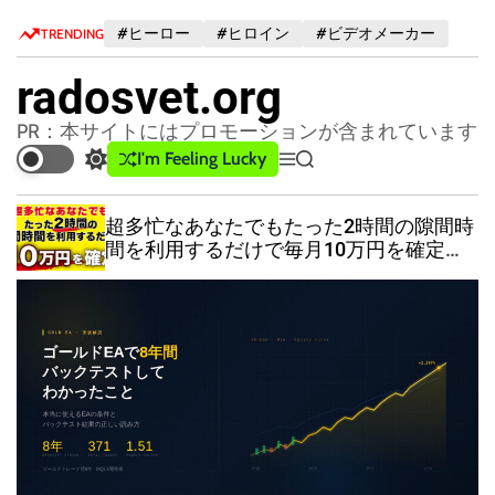
S
#ヒーロー
#ヒロイン
#ビデオメーカー
TRENDING
k
i
radosvet.org
p
t
PR：本サイトにはプロモーションが含まれています
o
I'm Feeling Lucky
S
M
S
c
w
e
e
o
i
n
a
超多忙なあなたでもたった2時間の隙間時
n
t
u
r
間を利用するだけで毎月10万円を確定で
c
c
t
きる超楽ちん副業メソッド【特典付】
h
h
e
c
n
o
t
l
o
r
m
o
d
e