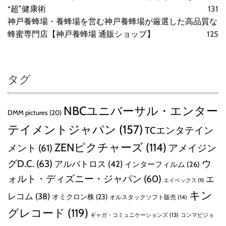
“超”健康術
131
神戸養蜂場・養蜂場を営む神戸養蜂場が厳選した高品質な
蜂蜜専門店【神戸養蜂場 通販ショップ】
125
タグ
NBCユニバーサル・エンター
DMM pictures
(20)
テイメントジャパン
(157)
TCエンタテイン
ZENピクチャーズ
(114)
メント
(61)
アメイジン
グD.C.
(63)
ウ
アルバトロス
(42)
インターフィルム
(26)
ォルト・ディズニー・ジャパン
(60)
エ
エイベックス
(11)
キン
レコム
(38)
オミクロン株
(23)
オルスタックソフト販売
(14)
グレコード
(119)
ギャガ・コミュニケーションズ
(13)
コンマビジョ