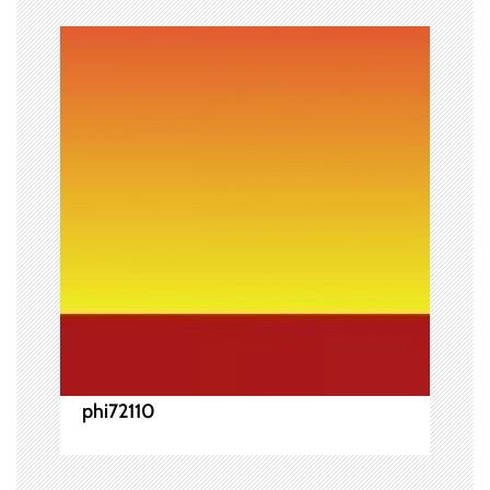
ー
シ
ョ
ン
phi72110