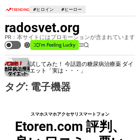
S
#ヒロイン
#ヒーロー
TRENDING
k
i
radosvet.org
p
t
PR：本サイトにはプロモーションが含まれています
o
I'm Feeling Lucky
S
M
S
c
w
e
e
o
i
n
a
試してみた！ 今話題の糖尿病治療薬 ダイ
n
t
u
r
エット「実は・・・」
c
c
t
h
h
e
タグ:
電子機器
c
n
o
t
l
o
r
スマホ
スマホアクセサリ
スマートフォン
m
Etoren.com 評判、
o
d
e