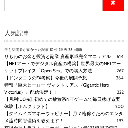
コ
索
ミ
、
メ
リ
ッ
人気記事
ト
と
最も訪問者が多かった記事 10 件 (過去 28 日間)
デ
りもわのお金と投資と副業 資産形成完全マニュアル
614
メ
リ
【NFTアートでデジタル資産の構築】世界最大のNFTマー
ッ
ケットプレイス「Open Sea」での購入方法
267
ト
【ドンタコウのFX考察】今後の展開予想
264
!
特報『巨大ヒーロー ヴィクトリアス（Gigantic Hero
!
Victorius）』配信決定！！
222
【
【月利100%】初めての放置系NFTゲームで毎日稼げる実
徹
体験【ボムクリプト】
200
底
解
【タイムイズマネーウェビナー】月７桁稼ぐためのエンタ
説
メ流時間管理術を教えます！
193
】
有限会社トラスト・コーポレーション 最短3時間で買取！