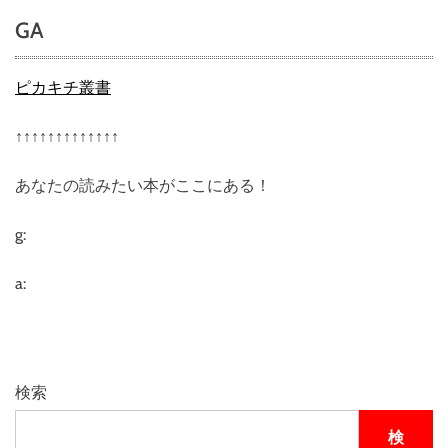
o
GA
r
e
n
ピカキチ叢書
.
c
↑↑↑↑↑↑↑↑↑↑↑↑↑
o
m
あなたの読みたい本がここにある！
評
判
、
g:
良
い
a:
口
コ
ミ
、
悪
検索
い
口
検