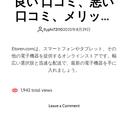
良い 口コミ、悪い
口コミ、メリット
とデメリット!! 【徹
By
phi72110
2025年8月29日
底解説】
Etoren.comは、スマートフォンやタブレット、その
他の電子機器を提供するオンラインストアです。幅
広い選択肢と迅速な配送で、最新の電子機器を手に
入れましょう。
1,942 total views
o
Leave a Comment
n
E
t