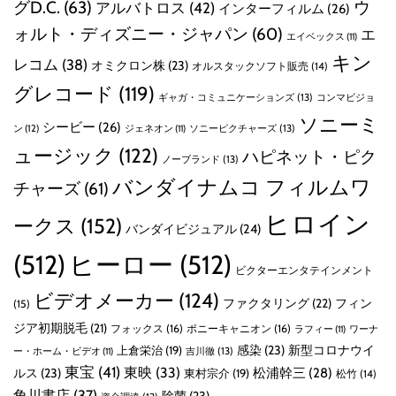
グD.C.
(63)
ウ
アルバトロス
(42)
インターフィルム
(26)
ォルト・ディズニー・ジャパン
(60)
エ
エイベックス
(11)
キン
レコム
(38)
オミクロン株
(23)
オルスタックソフト販売
(14)
グレコード
(119)
ギャガ・コミュニケーションズ
(13)
コンマビジョ
ソニーミ
シービー
(26)
ン
(12)
ソニーピクチャーズ
(13)
ジェネオン
(11)
ュージック
(122)
ハピネット・ピク
ノーブランド
(13)
バンダイナムコ フィルムワ
チャーズ
(61)
ヒロイン
ークス
(152)
バンダイビジュアル
(24)
(512)
ヒーロー
(512)
ビクターエンタテインメント
ビデオメーカー
(124)
ファクタリング
(22)
フィン
(15)
ジア初期脱毛
(21)
フォックス
(16)
ポニーキャニオン
(16)
ラフィー
(11)
ワーナ
感染
(23)
新型コロナウイ
上倉栄治
(19)
吉川徹
(13)
ー・ホーム・ビデオ
(11)
東宝
(41)
東映
(33)
ルス
(23)
松浦幹三
(28)
東村宗介
(19)
松竹
(14)
角川書店
(37)
除菌
(23)