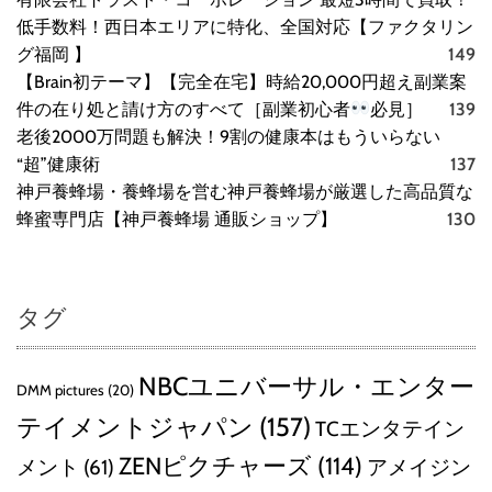
低手数料！西日本エリアに特化、全国対応【ファクタリン
グ福岡 】
149
【Brain初テーマ】【完全在宅】時給20,000円超え副業案
件の在り処と請け方のすべて［副業初心者
必見］
139
老後2000万問題も解決！9割の健康本はもういらない
“超”健康術
137
神戸養蜂場・養蜂場を営む神戸養蜂場が厳選した高品質な
蜂蜜専門店【神戸養蜂場 通販ショップ】
130
タグ
NBCユニバーサル・エンター
DMM pictures
(20)
テイメントジャパン
(157)
TCエンタテイン
ZENピクチャーズ
(114)
メント
(61)
アメイジン