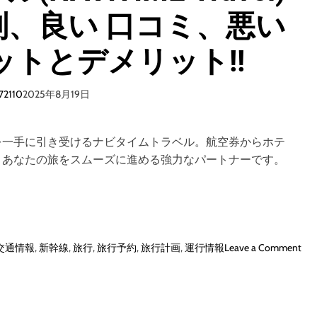
判、良い 口コミ、悪い
トとデメリット!!
72110
2025年8月19日
を一手に引き受けるナビタイムトラベル。航空券からホテ
。あなたの旅をスムーズに進める強力なパートナーです。
o
交通情報
,
新幹線
,
旅行
,
旅行予約
,
旅行計画
,
運行情報
Leave a Comment
n
ナ
ビ
タ