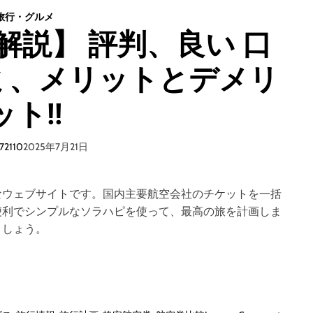
イ
旅行・グルメ
ム
ト
ラ
ミ、メリットとデメリ
ベ
ル
(
ット!!
N
A
V
72110
2025年7月21日
I
T
I
なウェブサイトです。国内主要航空会社のチケットを一括
M
便利でシンプルなソラハピを使って、最高の旅を計画しま
E
しょう。
T
r
a
v
e