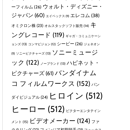
ウォルト・ディズニー・
ーフィルム
(26)
ジャパン
(60)
エレコム
(38)
エイベックス
(11)
キ
オミクロン株
(23)
オルスタックソフト販売
(14)
ングレコード
(119)
ギャガ・コミュニケーシ
シービー
(26)
ョンズ
(13)
コンマビジョン
(12)
ジェネオン
ソニーミュージ
ソニーピクチャーズ
(13)
(11)
ック
(122)
ハピネット・
ノーブランド
(13)
バンダイナム
ピクチャーズ
(61)
コ フィルムワークス
(152)
バン
ヒロイン
(512)
ダイビジュアル
(24)
ヒーロー
(512)
ビクターエンタテイン
ビデオメーカー
(124)
ファ
メント
(15)
クタリング
(22)
フィンジア初期脱毛
(21)
フォックス