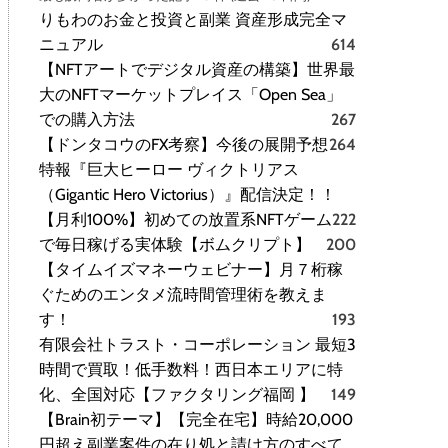
りもわのお金と投資と副業 資産形成完全マ
ニュアル
614
【NFTアートでデジタル資産の構築】世界最
大のNFTマーケットプレイス「Open Sea」
での購入方法
267
【ドンタコウのFX考察】今後の展開予想
264
特報『巨大ヒーロー ヴィクトリアス
（Gigantic Hero Victorius）』配信決定！！
【月利100%】初めての放置系NFTゲーム
222
で毎日稼げる実体験【ボムクリプト】
200
【タイムイズマネーウェビナー】月７桁稼
ぐためのエンタメ流時間管理術を教えま
す！
193
有限会社トラスト・コーポレーション 最短3
時間で買取！低手数料！西日本エリアに特
化、全国対応【ファクタリング福岡 】
149
【Brain初テーマ】【完全在宅】時給20,000
円超え副業案件の在り処と請け方のすべて