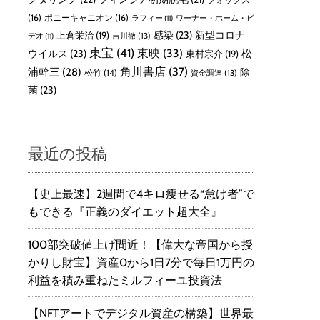
(16)
ポニーキャニオン
(16)
ラフィー
(11)
ワーナー・ホーム・ビ
感染
(23)
新型コロナ
上倉栄治
(19)
吉川徹
(13)
デオ
(11)
東宝
(41)
東映
(33)
ウイルス
(23)
松
東村宗介
(19)
角川書店
(37)
浦幹三
(28)
除
松竹
(14)
資金調達
(13)
菌
(23)
最近の投稿
【史上最速】2週間で4キロ痩せる“怠け者”で
もできる『正義のダイエット超大全』
100部突破値上げ間近！【偉大な帝国から授
かりし財宝】資産0から1日7分で毎日1万円の
利益を積み重ねたミルフィーユ投資法
【NFTアートでデジタル資産の構築】世界最