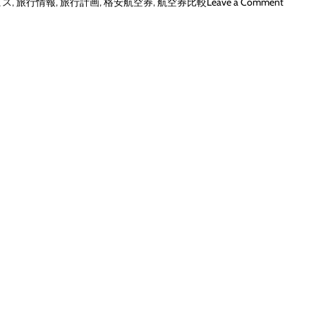
o
l
ビス
,
旅行情報
,
旅行計画
,
格安航空券
,
航空券比較
Leave a Comment
n
)
ソ
【
ラ
徹
ハ
底
ピ
解
【
説
徹
】
底
評
解
判
説
、
】
良
評
い
判
口
、
コ
良
ミ
い
、
口
悪
コ
い
ミ
口
、
コ