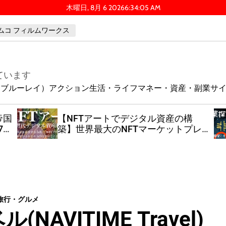
木曜日, 8月 6 2026
6
:
34
:
05
AM
ムコ フィルムワークス
ています
ay（ブルーレイ）
アクション
生活・ライフ
マネー・資産・副業
サ
の構
「#副業探してます」界隈で非常識に
トプレ
荒稼ぎした”知恵勝ち”戦略
法
旅行・グルメ
AVITIME Travel)