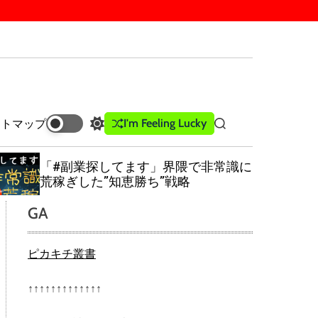
I'm Feeling Lucky
イトマップ
S
S
w
e
i
a
すべての鍵はお金の知識にあり！ラ
t
r
イフ・マネー・ハッピネス
c
c
h
h
GA
c
o
l
ピカキチ叢書
o
r
m
↑↑↑↑↑↑↑↑↑↑↑↑↑
o
d