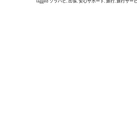
Tagged
ソラハピ
,
出張
,
安心サポート
,
旅行
,
旅行サー