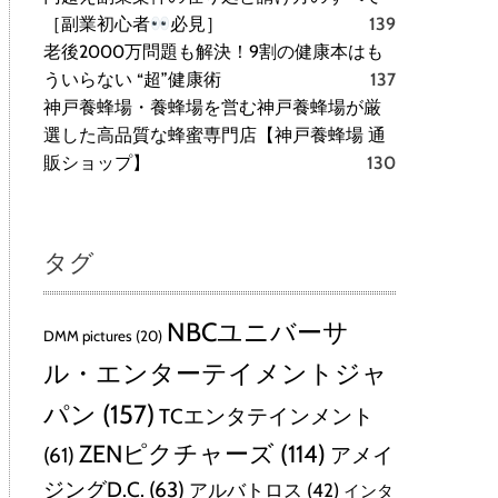
［副業初心者
必見］
139
老後2000万問題も解決！9割の健康本はも
ういらない “超”健康術
137
神戸養蜂場・養蜂場を営む神戸養蜂場が厳
選した高品質な蜂蜜専門店【神戸養蜂場 通
販ショップ】
130
タグ
NBCユニバーサ
DMM pictures
(20)
ル・エンターテイメントジャ
パン
(157)
TCエンタテインメント
ZENピクチャーズ
(114)
(61)
アメイ
ジングD.C.
(63)
アルバトロス
(42)
インタ