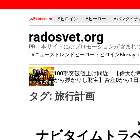
S
k
#ヒロイン
#ヒーロー
#バンダイナ
i
TRENDING
p
radosvet.org
t
o
PR：本サイトにはプロモーションが含まれ
c
TVニューストレンド
ヒーロー・ヒロイン
Blu-r
o
n
！【偉大な帝国
【NFTアートでデジタル資産
t
0から1日7分
築】世界最大のNFTマーケッ
e
積み重ねたミル
イス「Open Sea」での購入方
n
タグ:
旅行計画
t
ナビタイムトラベル(N