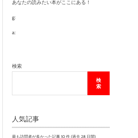
あなたの読みたい本がここにある！
e
g:
a:
検索
検
索
人気記事
最も訪問者が多かった記事 10 件 (過去 28 日間)