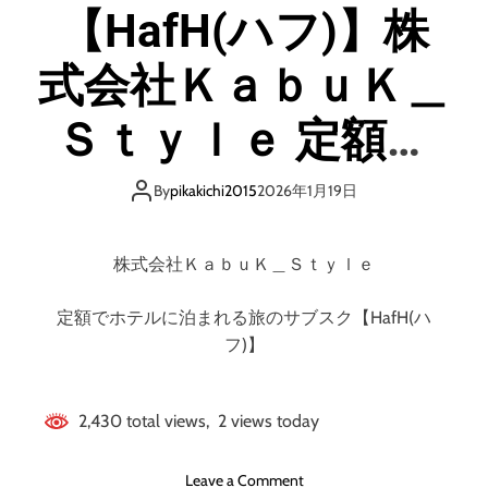
【HafH(ハフ)】株
o
d
e
式会社ＫａｂｕＫ＿
Ｓｔｙｌｅ 定額で
ホテルに泊まれる
By
pikakichi2015
2026年1月19日
旅のサブスク
株式会社ＫａｂｕＫ＿Ｓｔｙｌｅ
定額でホテルに泊まれる旅のサブスク【HafH(ハ
フ)】
2,430 total views, 2 views today
o
Leave a Comment