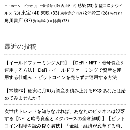
感染
(23)
新型コロナウイ
上倉栄治
(19)
吉川徹
(13)
ー・ホーム・ビデオ
(11)
東宝
(41)
東映
(33)
ルス
(23)
松浦幹三
(28)
東村宗介
(19)
松竹
(14)
角川書店
(37)
除菌
(23)
資金調達
(13)
最近の投稿
【イールドファーミング入門】 【DeFi・NFT・暗号資産を
運用する方法】 DeFi・イールドファーミングで資産を運
用する仕組み ・ビットコインを売らずに運用する方法
【常勝FX】確実に月10万資産を積み上げるFXをあなたは始
めてみませんか？
次世代トレンドを知らなければ、あなたのビジネスは没落
する【NFTと暗号資産とメタバースの全容解明 】【ビット
コイン相場を読み稼ぐ裏技】「金融・経済が変革する時、