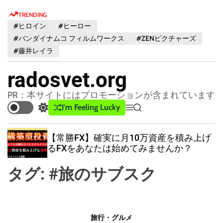
S
TRENDING
k
#ヒロイン
#ヒーロー
i
#バンダイナムコ フィルムワークス
#ZENピクチャーズ
p
#藤井レイラ
t
o
radosvet.org
c
o
PR：本サイトにはプロモーションが含まれています
n
I'm Feeling Lucky
S
M
S
t
w
e
e
e
i
n
a
【常勝FX】確実に月10万資産を積み上げ
t
u
r
n
るFXをあなたは始めてみませんか？
c
c
t
h
h
タグ:
#旅のサブスク
c
o
l
o
r
旅行・グルメ
m