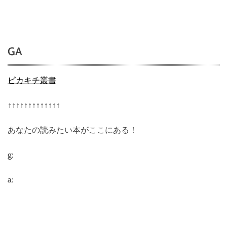
n
【
H
a
GA
f
H
(
ピカキチ叢書
ハ
フ
↑↑↑↑↑↑↑↑↑↑↑↑↑
)
】
あなたの読みたい本がここにある！
株
式
会
g:
社
Ｋ
a:
ａ
ｂ
ｕ
Ｋ