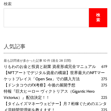
＿
検索
Ｓ
ｔ
検
ｙ
索
ｌ
ｅ
定
額
で
人気記事
ホ
テ
最も訪問者が多かった記事 10 件 (過去 28 日間)
ル
りもわのお金と投資と副業 資産形成完全マニュアル
619
に
泊
【NFTアートでデジタル資産の構築】世界最大のNFTマー
ま
ケットプレイス「Open Sea」での購入方法
275
れ
【ドンタコウのFX考察】今後の展開予想
275
る
特報『巨大ヒーロー ヴィクトリアス（Gigantic Hero
旅
Victorius）』配信決定！！
225
の
【タイムイズマネーウェビナー】月７桁稼ぐためのエンタ
サ
メ流時間管理術を教えます！
225
ブ