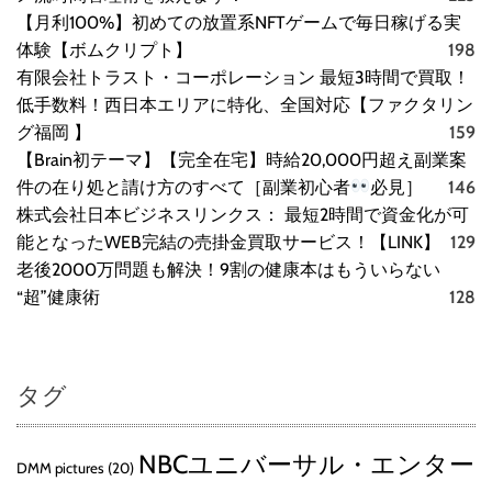
ス
【月利100%】初めての放置系NFTゲームで毎日稼げる実
ク
体験【ボムクリプト】
198
有限会社トラスト・コーポレーション 最短3時間で買取！
低手数料！西日本エリアに特化、全国対応【ファクタリン
グ福岡 】
159
【Brain初テーマ】【完全在宅】時給20,000円超え副業案
件の在り処と請け方のすべて［副業初心者
必見］
146
株式会社日本ビジネスリンクス： 最短2時間で資金化が可
能となったWEB完結の売掛金買取サービス！【LINK】
129
老後2000万問題も解決！9割の健康本はもういらない
“超”健康術
128
タグ
NBCユニバーサル・エンター
DMM pictures
(20)