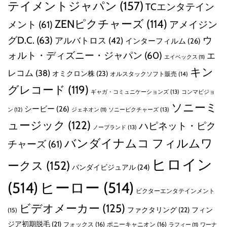
テイメントジャパン
(157)
TCエンタテイン
ZENピクチャーズ
(114)
メント
(61)
アメイジン
グD.C.
(63)
ウ
アルバトロス
(42)
インターフィルム
(26)
ォルト・ディズニー・ジャパン
(60)
エ
エイベックス
(11)
キン
レコム
(38)
オミクロン株
(23)
オルスタックソフト販売
(14)
グレコード
(119)
ギャガ・コミュニケーションズ
(13)
コンマビジョ
ソニーミ
シービー
(26)
ン
(12)
ソニーピクチャーズ
(13)
ジェネオン
(11)
ュージック
(122)
ハピネット・ピク
ノーブランド
(13)
バンダイナムコ フィルムワ
チャーズ
(61)
ヒロイン
ークス
(152)
バンダイビジュアル
(24)
(514)
ヒーロー
(514)
ビクターエンタテインメント
ビデオメーカー
(125)
ファクタリング
(22)
フィン
(15)
ジア初期脱毛
(21)
フォックス
(16)
ポニーキャニオン
(16)
ラフィー
(11)
ワーナ