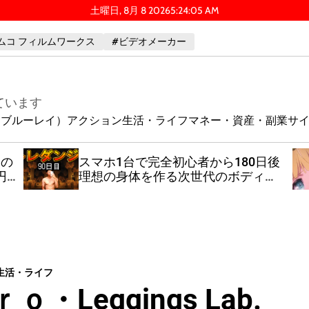
土曜日, 8月 8 2026
5
:
24
:
06
AM
ムコ フィルムワークス
#ビデオメーカー
ています
ay（ブルーレイ）
アクション
生活・ライフ
マネー・資産・副業
サ
日の
スマホ1台で完全初心者から180日後
円
理想の身体を作る次世代のボディー
メイク
生活・ライフ
Leggings Lab.