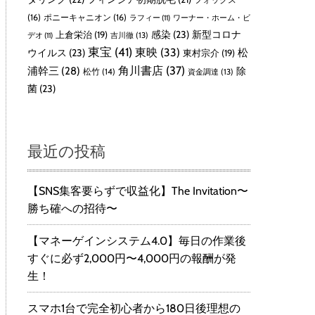
(16)
ポニーキャニオン
(16)
ラフィー
(11)
ワーナー・ホーム・ビ
感染
(23)
新型コロナ
上倉栄治
(19)
吉川徹
(13)
デオ
(11)
東宝
(41)
東映
(33)
ウイルス
(23)
松
東村宗介
(19)
角川書店
(37)
浦幹三
(28)
除
松竹
(14)
資金調達
(13)
菌
(23)
最近の投稿
【SNS集客要らずで収益化】The Invitation〜
勝ち確への招待〜
【マネーゲインシステム4.0】毎日の作業後
すぐに必ず2,000円〜4,000円の報酬が発
生！
スマホ1台で完全初心者から180日後理想の