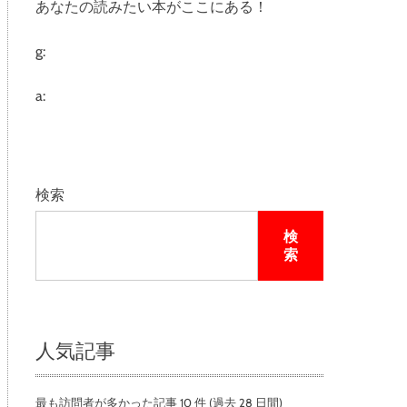
あなたの読みたい本がここにある！
e
g:
a:
検索
検
索
人気記事
最も訪問者が多かった記事 10 件 (過去 28 日間)