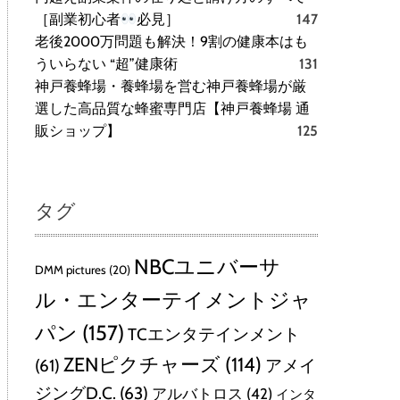
［副業初心者
必見］
147
老後2000万問題も解決！9割の健康本はも
ういらない “超”健康術
131
神戸養蜂場・養蜂場を営む神戸養蜂場が厳
選した高品質な蜂蜜専門店【神戸養蜂場 通
販ショップ】
125
タグ
NBCユニバーサ
DMM pictures
(20)
ル・エンターテイメントジャ
パン
(157)
TCエンタテインメント
ZENピクチャーズ
(114)
(61)
アメイ
ジングD.C.
(63)
アルバトロス
(42)
インタ