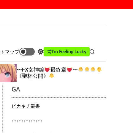
I'm Feeling Lucky
イトマップ
S
S
w
e
i
a
〜FX女神編
最終章
〜
t
r
《聖杯公開》
c
c
h
h
GA
c
o
l
ピカキチ叢書
o
r
m
↑↑↑↑↑↑↑↑↑↑↑↑↑
o
d