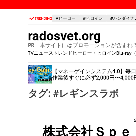
S
k
#ヒーロー
#ヒロイン
#バンダイナ
i
TRENDING
p
radosvet.org
t
o
PR：本サイトにはプロモーションが含まれ
c
TVニューストレンド
ヒーロー・ヒロイン
Blu-r
o
n
The
【マネーゲインシステム4.0】毎
t
待〜
作業後すぐに必ず2,000円〜4,000
e
の報酬が発生！
n
タグ:
#レギンスラボ
t
株式会社Ｓｐｅｒｏ・