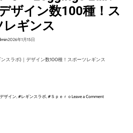
デザイン数100種！ス
ツレギンス
dmin
2026年1月15日
.(レギンスラボ)｜デザイン数100種！スポーツレギンス
o
#デザイン
,
#レギンスラボ
,
#Ｓｐｅｒｏ
Leave a Comment
n
株
式
会
社