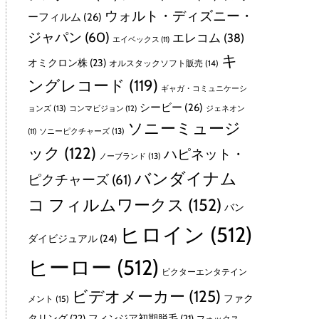
ウォルト・ディズニー・
ーフィルム
(26)
ジャパン
(60)
エレコム
(38)
エイベックス
(11)
キ
オミクロン株
(23)
オルスタックソフト販売
(14)
ングレコード
(119)
ギャガ・コミュニケーシ
シービー
(26)
ョンズ
(13)
コンマビジョン
(12)
ジェネオン
ソニーミュージ
ソニーピクチャーズ
(13)
(11)
ック
(122)
ハピネット・
ノーブランド
(13)
バンダイナム
ピクチャーズ
(61)
コ フィルムワークス
(152)
バン
ヒロイン
(512)
ダイビジュアル
(24)
ヒーロー
(512)
ビクターエンタテイン
ビデオメーカー
(125)
ファク
メント
(15)
タリング
(22)
フィンジア初期脱毛
(21)
フォックス