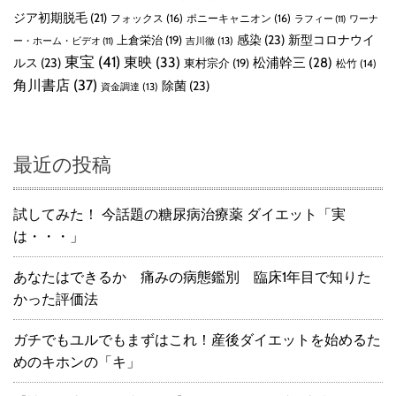
ジア初期脱毛
(21)
フォックス
(16)
ポニーキャニオン
(16)
ラフィー
(11)
ワーナ
感染
(23)
新型コロナウイ
上倉栄治
(19)
吉川徹
(13)
ー・ホーム・ビデオ
(11)
東宝
(41)
東映
(33)
ルス
(23)
松浦幹三
(28)
東村宗介
(19)
松竹
(14)
角川書店
(37)
除菌
(23)
資金調達
(13)
最近の投稿
試してみた！ 今話題の糖尿病治療薬 ダイエット「実
は・・・」
あなたはできるか 痛みの病態鑑別 臨床1年目で知りた
かった評価法
ガチでもユルでもまずはこれ！産後ダイエットを始めるた
めのキホンの「キ」