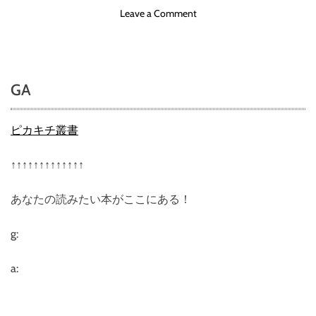
o
Leave a Comment
n
コ
コ
プ
GA
ポ
ン
の
ピカキチ叢書
評
判
↑↑↑↑↑↑↑↑↑↑↑↑↑
、
良
あなたの読みたい本がここにある！
い
口
コ
g:
ミ
、
a:
悪
い
口