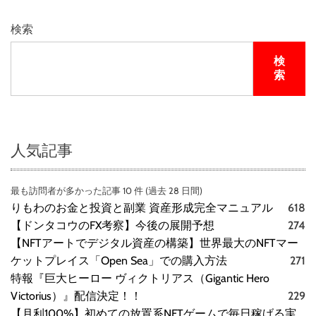
コ
ミ
検索
、
メ
検
リ
索
ッ
ト
と
デ
メ
人気記事
リ
ッ
最も訪問者が多かった記事 10 件 (過去 28 日間)
ト
りもわのお金と投資と副業 資産形成完全マニュアル
618
は
ど
【ドンタコウのFX考察】今後の展開予想
274
う
【NFTアートでデジタル資産の構築】世界最大のNFTマー
な
ケットプレイス「Open Sea」での購入方法
271
の
特報『巨大ヒーロー ヴィクトリアス（Gigantic Hero
？
Victorius）』配信決定！！
229
【
【月利100%】初めての放置系NFTゲームで毎日稼げる実