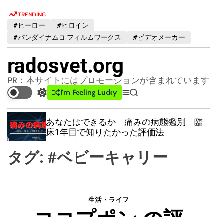
S
TRENDING
k
#ヒーロー
#ヒロイン
i
#バンダイナムコ フィルムワークス
#ビデオメーカー
p
t
radosvet.org
o
c
PR：本サイトにはプロモーションが含まれています
o
I'm Feeling Lucky
S
M
S
n
w
e
e
t
i
n
a
あなたはできるか 痛みの病態鑑別 臨
t
u
r
e
床1年目で知りたかった評価法
c
c
n
h
h
t
タグ:
#ベビーキャリー
c
o
l
o
r
生活・ライフ
m
o