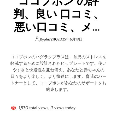
ココプポン の評
d
e
判、良い 口コミ、
悪い口コミ、メリ
ットとデメリット
By
phi72110
2025年6月19日
はどうなの？ 【徹
ココプポンのハグラクプラスは、育児のストレスを
底解説】
軽減するために設計されたヒップシートです。使い
やすさと快適性を兼ね備え、あなたと赤ちゃんの
日々をより楽しく、より快適にします。育児のパー
トナーとして、ココプポンがあなたのサポートをお
約束します。
1,570 total views, 2 views today