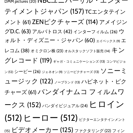
NBCユニバーサル・エンター
DMM pictures
(20)
テイメントジャパン
(157)
TCエンタテイン
ZENピクチャーズ
(114)
メント
(61)
アメイジン
グD.C.
(63)
ウ
アルバトロス
(42)
インターフィルム
(26)
ォルト・ディズニー・ジャパン
(60)
エ
エイベックス
(11)
キン
レコム
(38)
オミクロン株
(23)
オルスタックソフト販売
(14)
グレコード
(119)
ギャガ・コミュニケーションズ
(13)
コンマビジョ
ソニーミ
シービー
(26)
ン
(12)
ソニーピクチャーズ
(13)
ジェネオン
(11)
ュージック
(122)
ハピネット・ピク
ノーブランド
(13)
バンダイナムコ フィルムワ
チャーズ
(61)
ヒロイン
ークス
(152)
バンダイビジュアル
(24)
(512)
ヒーロー
(512)
ビクターエンタテインメント
ビデオメーカー
(125)
ファクタリング
(22)
フィン
(15)