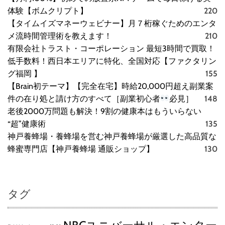
徹
体験【ボムクリプト】
220
底
解
【タイムイズマネーウェビナー】月７桁稼ぐためのエンタ
説
メ流時間管理術を教えます！
210
】
有限会社トラスト・コーポレーション 最短3時間で買取！
低手数料！西日本エリアに特化、全国対応【ファクタリン
グ福岡 】
155
【Brain初テーマ】【完全在宅】時給20,000円超え副業案
件の在り処と請け方のすべて［副業初心者
必見］
148
老後2000万問題も解決！9割の健康本はもういらない
“超”健康術
135
神戸養蜂場・養蜂場を営む神戸養蜂場が厳選した高品質な
蜂蜜専門店【神戸養蜂場 通販ショップ】
130
タグ