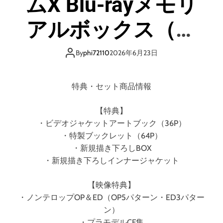
ムX Blu-rayメモリ
の
ロ
アルボックス（ブ
ゼ
B
ルーレイディス
l
By
phi72110
2026年6月23日
u
ク）
-
r
特典・セット商品情報
a
y
【特典】
B
・ビデオジャケットアートブック（36P）
O
・特製ブックレット（64P）
X
・新規描き下ろしBOX
（
・新規描き下ろしインナージャケット
特
装
限
【映像特典】
定
・ノンテロップOP＆ED（OP5パターン・ED3パター
版
ン）
）
・プラモデルCF集