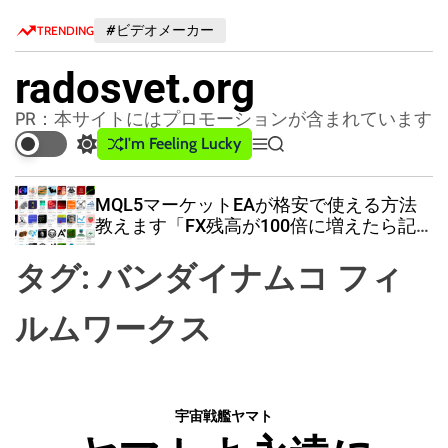
S
#ビデオメーカー
TRENDING
k
i
radosvet.org
p
t
PR：本サイトにはプロモーションが含まれています
o
I'm Feeling Lucky
S
M
S
c
w
e
e
o
i
n
a
MQL5マーケットEAが格安で使える方法
n
t
u
r
教えます「FX残高が100倍に増えたら記
c
c
t
事削除」
h
h
e
タグ:
バンダイナムコ フィ
c
n
o
t
l
ルムワークス
o
r
m
o
d
宇宙戦艦ヤマト
e