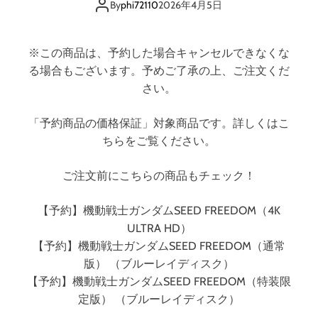
By
phi72110
2026年4月5日
E
D
F
※この商品は、予約した場合キャンセルできなくな
R
る場合もございます。予めご了承の上、ご注文くだ
E
E
さい。
D
O
「予約商品の価格保証」対象商品です。詳しくはこ
M
ちらをご覧ください。
（
4
ご注文前にこちらの商品もチェック！
K
U
【予約】機動戦士ガンダムSEED FREEDOM（4K
L
T
ULTRA HD）
R
【予約】機動戦士ガンダムSEED FREEDOM（通常
A
版） （ブルーレイディスク）
H
【予約】機動戦士ガンダムSEED FREEDOM（特装限
D
定版） （ブルーレイディスク）
）