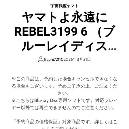
よ
宇宙戦艦ヤマト
永
ヤマトよ永遠に
遠
に
REBEL3199 6 （ブ
R
E
B
ルーレイディス
E
L
ク）
3
By
phi72110
2026年3月31日
1
9
9
※この商品は、予約した場合キャンセルできなくな
6
る場合もございます。予めご了承の上、ご注文くだ
さい。
※こちらはBlu-ray Disc専用ソフトです。対応プレイ
ヤー以外では再生できませんのでご注意ください。
「予約商品の価格保証」対象商品です。詳しくはこ
ちらをご覧ください。