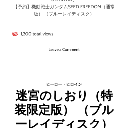
デ
【予約】機動戦士ガンダムSEED FREEDOM（通常
ィ
版） （ブルーレイディスク）
ス
ク
）
1,200 total views
o
Leave a Comment
n
機
動
戦
士
ヒーロー・ヒロイン
ガ
迷宮のしおり（特
ン
ダ
装限定版） （ブル
ム
S
E
ーレイディスク）
E