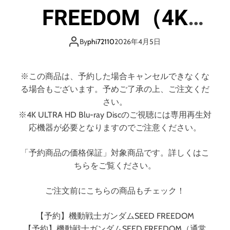
デ
サ
FREEDOM（4K
ィ
ブ
ス
ウ
ク
ULTRA HD）
ェ
By
phi72110
2026年4月5日
）
イ
各
駅
※この商品は、予約した場合キャンセルできなくな
停
る場合もございます。予めご了承の上、ご注文くだ
車
さい。
劇
※4K ULTRA HD Blu-ray Discのご視聴には専用再生対
場
応機器が必要となりますのでご注意ください。
行
き
「予約商品の価格保証」対象商品です。詳しくはこ
（
ちらをご覧ください。
特
装
限
ご注文前にこちらの商品もチェック！
定
版
【予約】機動戦士ガンダムSEED FREEDOM
）
【予約】機動戦士ガンダムSEED FREEDOM（通常