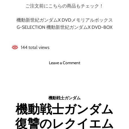
ご注文前にこちらの商品もチェック！
機動新世紀ガンダムX DVDメモリアルボックス
G-SELECTION 機動新世紀ガンダムX DVD-BOX
144 total views
o
Leave a Comment
n
機
動
新
世
機動戦士ガンダム
紀
機動戦士ガンダム
ガ
ン
復讐のレクイエム
ダ
ム