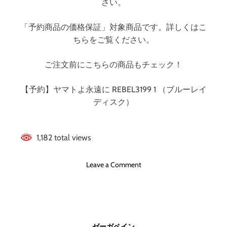
人
さい。
間
（
「予約商品の価格保証」対象商品です。詳しくはこ
特
ちらをご覧ください。
装
限
ご注文前にこちらの商品もチェック！
定
版
【予約】ヤマトよ永遠に REBEL3199 1 （ブルーレイ
）
（
ディスク）
ブ
ル
ー
1,182 total views
レ
イ
o
Leave a Comment
デ
n
ィ
ヤ
ス
マ
ク
ト
）
よ
ゼーガペイン