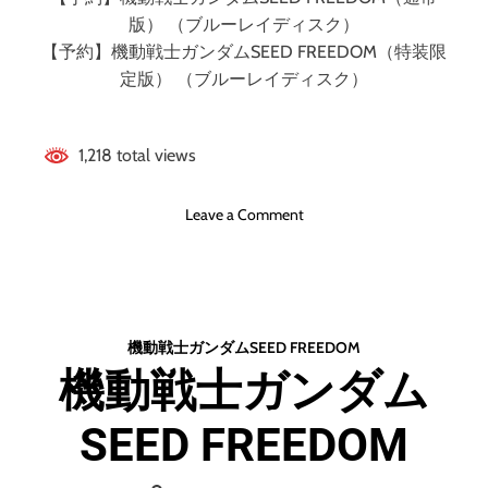
（
版） （ブルーレイディスク）
ブ
【予約】機動戦士ガンダムSEED FREEDOM（特装限
ル
定版） （ブルーレイディスク）
ー
レ
イ
デ
1,218 total views
ィ
ス
o
Leave a Comment
ク
n
）
機
動
戦
士
機動戦士ガンダムSEED FREEDOM
ガ
機動戦士ガンダム
ン
ダ
SEED FREEDOM
ム
S
E