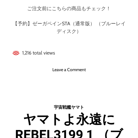
ご注文前にこちらの商品もチェック！
【予約】ゼーガペインSTA（通常版） （ブルーレイ
ディスク）
1,216 total views
o
Leave a Comment
n
ゼ
ー
ガ
ペ
宇宙戦艦ヤマト
イ
ヤマトよ永遠に
ン
S
REBEL3199 1 （ブ
T
A