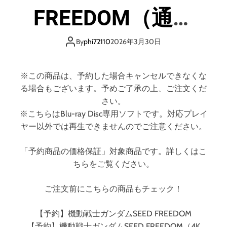
B
FREEDOM（通常
E
L
版） （ブルーレイ
3
By
phi72110
2026年3月30日
1
ディスク）
9
9
※この商品は、予約した場合キャンセルできなくな
6
る場合もございます。予めご了承の上、ご注文くだ
（
さい。
ブ
※こちらはBlu-ray Disc専用ソフトです。対応プレイ
ル
ヤー以外では再生できませんのでご注意ください。
ー
レ
「予約商品の価格保証」対象商品です。詳しくはこ
イ
ちらをご覧ください。
デ
ィ
ス
ご注文前にこちらの商品もチェック！
ク
）
【予約】機動戦士ガンダムSEED FREEDOM
【予約】機動戦士ガンダムSEED FREEDOM（4K