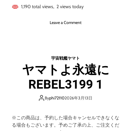
1,190 total views, 2 views today
o
Leave a Comment
n
攻
殻
機
動
宇宙戦艦ヤマト
隊
ヤマトよ永遠に
S
A
REBEL3199 1
C
2
0
By
phi72110
2026年3月13日
4
5
最
※この商品は、予約した場合キャンセルできなくな
後
る場合もございます。予めご了承の上、ご注文くだ
の