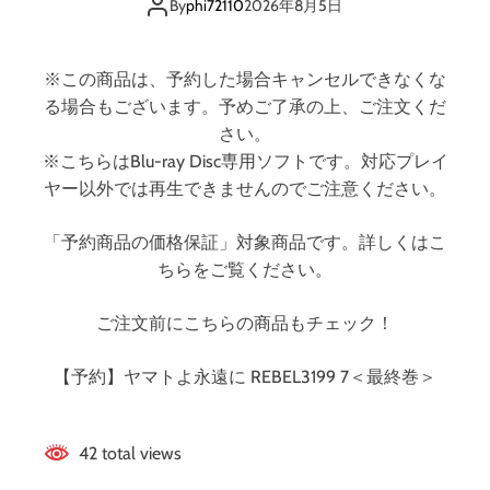
イディスク）
3
By
phi72110
2026年8月5日
1
9
9
※この商品は、予約した場合キャンセルできなくな
7
る場合もございます。予めご了承の上、ご注文くだ
＜
さい。
最
※こちらはBlu-ray Disc専用ソフトです。対応プレイ
終
ヤー以外では再生できませんのでご注意ください。
巻
＞
「予約商品の価格保証」対象商品です。詳しくはこ
ちらをご覧ください。
ご注文前にこちらの商品もチェック！
【予約】ヤマトよ永遠に REBEL3199 7＜最終巻＞
42 total views