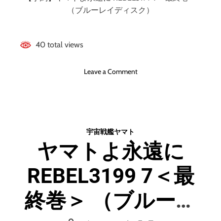
（ブルーレイディスク）
40 total views
o
Leave a Comment
n
ヤ
マ
ト
よ
宇宙戦艦ヤマト
永
ヤマトよ永遠に
遠
に
REBEL3199 7＜最
R
E
B
終巻＞ （ブルーレ
E
L