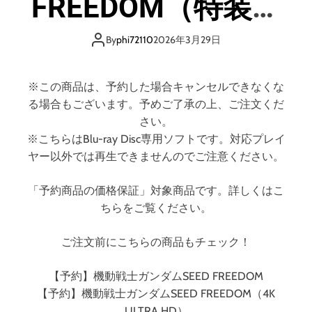
FREEDOM（特装限
E
D
定版） （ブルーレ
F
By
phi72110
2026年3月29日
R
イディスク）
E
E
※この商品は、予約した場合キャンセルできなくな
D
る場合もございます。予めご了承の上、ご注文くだ
O
さい。
M
※こちらはBlu-ray Disc専用ソフトです。対応プレイ
（
ヤー以外では再生できませんのでご注意ください。
通
常
「予約商品の価格保証」対象商品です。詳しくはこ
版
ちらをご覧ください。
）
（
ブ
ご注文前にこちらの商品もチェック！
ル
ー
【予約】機動戦士ガンダムSEED FREEDOM
レ
【予約】機動戦士ガンダムSEED FREEDOM（4K
イ
ULTRA HD）