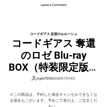
o
Leave a Comment
n
ヤ
マ
ト
よ
コードギアス 反逆のルルーシュ
永
コードギアス 奪還
遠
に
のロゼ Blu-ray
R
E
B
BOX（特装限定版）
E
L
（ブルーレイディ
3
By
phi72110
2026年7月14日
1
スク）
9
9
※この商品は、予約した場合キャンセルできなくな
7
る場合もございます。予めご了承の上、ご注文くだ
＜
さい。