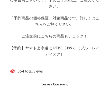
る場合もございます。予めご了承の上、ご注文くだ
E
E
さい。
D
O
「予約商品の価格保証」対象商品です。詳しくはこ
M
ちらをご覧ください。
ご注文前にこちらの商品もチェック！
【予約】ヤマトよ永遠に REBEL3199 6 （ブルーレイ
ディスク）
354 total views
o
Leave a Comment
n
ヤ
マ
ト