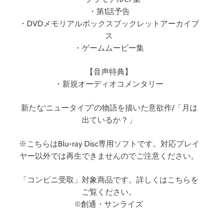
（
・第1話予告
ブ
・DVDメモリアルボックスブックレットアーカイブ
ル
ス
ー
レ
・ゲームムービー集
イ
デ
【音声特典】
ィ
・新規オーディオコメンタリー
ス
ク
新たな‘ニュータイプ’の物語を描いた意欲作/「月は
）
出ているか？」
※こちらはBlu-ray Disc専用ソフトです。対応プレイ
ヤー以外では再生できませんのでご注意ください。
「コンビニ受取」対象商品です。詳しくはこちらを
ご覧ください。
©創通・サンライズ