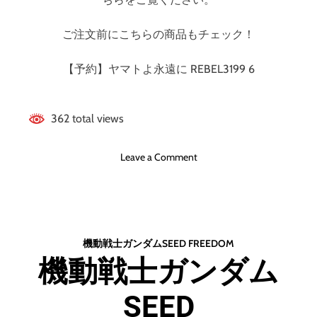
ご注文前にこちらの商品もチェック！
【予約】ヤマトよ永遠に REBEL3199 6
362 total views
o
Leave a Comment
n
ヤ
マ
ト
よ
機動戦士ガンダムSEED FREEDOM
永
機動戦士ガンダム
遠
に
SEED
R
E