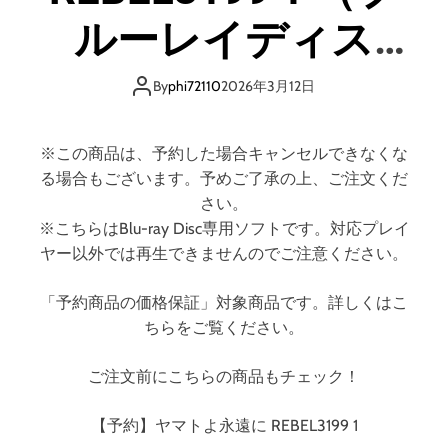
（
ルーレイディス
特
装
ク）
限
By
phi72110
2026年3月12日
定
版
）
※この商品は、予約した場合キャンセルできなくな
（
る場合もございます。予めご了承の上、ご注文くだ
ブ
さい。
ル
※こちらはBlu-ray Disc専用ソフトです。対応プレイ
ー
ヤー以外では再生できませんのでご注意ください。
レ
イ
「予約商品の価格保証」対象商品です。詳しくはこ
デ
ちらをご覧ください。
ィ
ス
ク
ご注文前にこちらの商品もチェック！
）
【予約】ヤマトよ永遠に REBEL3199 1