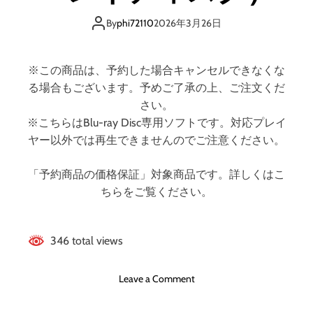
D
F
By
phi72110
2026年3月26日
R
E
E
※この商品は、予約した場合キャンセルできなくな
D
る場合もございます。予めご了承の上、ご注文くだ
O
さい。
M
※こちらはBlu-ray Disc専用ソフトです。対応プレイ
（
ヤー以外では再生できませんのでご注意ください。
特
装
「予約商品の価格保証」対象商品です。詳しくはこ
限
ちらをご覧ください。
定
版
）
（
346 total views
ブ
ル
o
Leave a Comment
ー
n
レ
迷