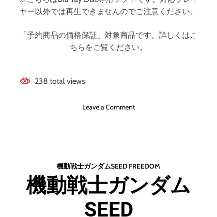
-
ヤー以外では再生できませんのでご注意ください。
r
a
「予約商品の価格保証」対象商品です。詳しくはこ
y
ちらをご覧ください。
B
O
X
（
238 total views
特
装
o
Leave a Comment
限
n
定
銀
版
河
）
特
（
急
ブ
機動戦士ガンダムSEED FREEDOM
ミ
ル
機動戦士ガンダム
ル
ー
キ
レ
SEED
ー
イ
☆