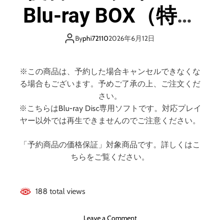
X
Blu-ray BOX（特装
B
l
限定版） （ブルー
u
By
phi72110
2026年6月12日
-
レイディスク）
r
a
※この商品は、予約した場合キャンセルできなくな
y
る場合もございます。予めご了承の上、ご注文くだ
メ
さい。
モ
※こちらはBlu-ray Disc専用ソフトです。対応プレイ
リ
ヤー以外では再生できませんのでご注意ください。
ア
ル
「予約商品の価格保証」対象商品です。詳しくはこ
ボ
ちらをご覧ください。
ッ
ク
ス
（
188 total views
ブ
ル
o
Leave a Comment