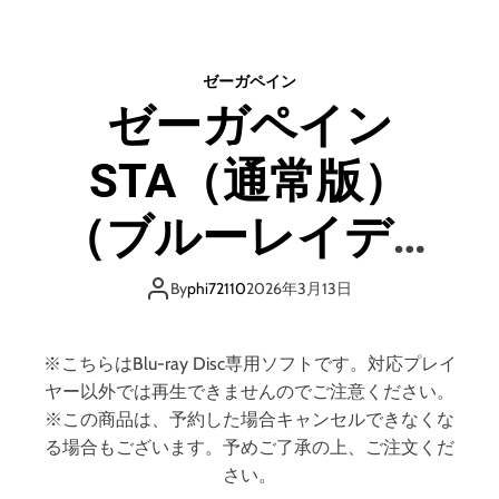
イ
宮
デ
の
ィ
し
ス
ゼーガペイン
お
ク
ゼーガペイン
り
）
（
STA（通常版）
特
装
限
（ブルーレイディ
定
版
スク）
）
By
phi72110
2026年3月13日
（
ブ
ル
※こちらはBlu-ray Disc専用ソフトです。対応プレイ
ー
ヤー以外では再生できませんのでご注意ください。
レ
※この商品は、予約した場合キャンセルできなくな
イ
る場合もございます。予めご了承の上、ご注文くだ
デ
さい。
ィ