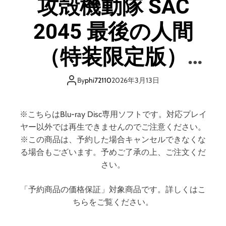
攻殻機動隊 SAC
ン
S
2045 最後の人間
T
A
（
（特装限定版）
通
常
（ブルーレイディ
版
By
phi72110
2026年3月13日
）
スク）
（
ブ
※こちらはBlu-ray Disc専用ソフトです。対応プレイ
ル
ヤー以外では再生できませんのでご注意ください。
ー
※この商品は、予約した場合キャンセルできなくな
レ
る場合もございます。予めご了承の上、ご注文くだ
イ
さい。
デ
ィ
「予約商品の価格保証」対象商品です。詳しくはこ
ス
ちらをご覧ください。
ク
）