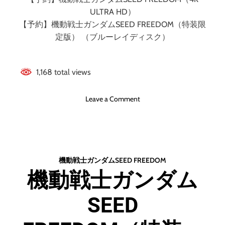
ULTRA HD）
【予約】機動戦士ガンダムSEED FREEDOM（特装限
定版） （ブルーレイディスク）
1,168 total views
o
Leave a Comment
n
機
動
戦
士
機動戦士ガンダムSEED FREEDOM
ガ
機動戦士ガンダム
ン
ダ
SEED
ム
S
E