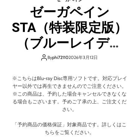
永
ゼーガペイン
遠
に
STA（特装限定版）
R
E
B
（ブルーレイディ
E
L
スク）
3
By
phi72110
2026年3月12日
1
9
9
※こちらはBlu-ray Disc専用ソフトです。対応プレイ
1
ヤー以外では再生できませんのでご注意ください。
※この商品は、予約した場合キャンセルできなくな
る場合もございます。予めご了承の上、ご注文くだ
さい。
「予約商品の価格保証」対象商品です。詳しくはこ
ちらをご覧ください。