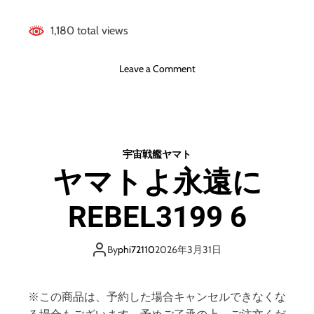
1,180 total views
o
Leave a Comment
n
機
動
戦
士
宇宙戦艦ヤマト
ガ
ヤマトよ永遠に
ン
ダ
REBEL3199 6
ム
S
E
By
phi72110
2026年3月31日
E
D
F
※この商品は、予約した場合キャンセルできなくな
R