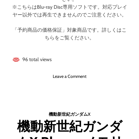
最
※こちらはBlu-ray Disc専用ソフトです。対応プレイ
終
ヤー以外では再生できませんのでご注意ください。
巻
＞
「予約商品の価格保証」対象商品です。詳しくはこ
（
ちらをご覧ください。
ブ
ル
ー
レ
96 total views
イ
デ
o
Leave a Comment
ィ
n
ス
コ
ク
ー
）
ド
ギ
機動新世紀ガンダムX
ア
機動新世紀ガンダ
ス
奪
還