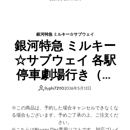
ー
n
レ
機
イ
動
デ
戦
ィ
士
ス
銀河特急 ミルキー☆サブウェイ
ガ
ク
銀河特急 ミルキー
ン
）
ダ
☆サブウェイ 各駅
ム
復
讐
停車劇場行き（特
の
レ
装限定版） （ブル
ク
By
phi72110
2026年5月12日
イ
ーレイディスク）
エ
ム
※この商品は、予約した場合キャンセルできなくな
B
る場合もございます。予めご了承の上、ご注文くだ
l
さい。
u
※こちらはBlu-ray Disc専用ソフトです。対応プレイ