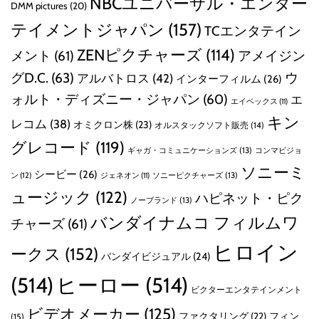
NBCユニバーサル・エンター
DMM pictures
(20)
テイメントジャパン
(157)
TCエンタテイン
ZENピクチャーズ
(114)
メント
(61)
アメイジン
グD.C.
(63)
ウ
アルバトロス
(42)
インターフィルム
(26)
ォルト・ディズニー・ジャパン
(60)
エ
エイベックス
(11)
キン
レコム
(38)
オミクロン株
(23)
オルスタックソフト販売
(14)
グレコード
(119)
ギャガ・コミュニケーションズ
(13)
コンマビジョ
ソニーミ
シービー
(26)
ン
(12)
ソニーピクチャーズ
(13)
ジェネオン
(11)
ュージック
(122)
ハピネット・ピク
ノーブランド
(13)
バンダイナムコ フィルムワ
チャーズ
(61)
ヒロイン
ークス
(152)
バンダイビジュアル
(24)
(514)
ヒーロー
(514)
ビクターエンタテインメント
ビデオメーカー
(125)
ファクタリング
(22)
フィン
(15)