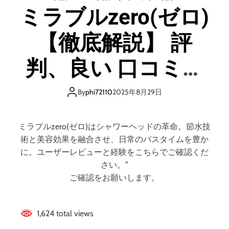
ル
ミラブルzero(ゼロ)
オ
ン
【徹底解説】 評
ラ
イ
ン
判、良い 口コミ、
】
株
悪い口コミ、メリ
式
By
phi72110
2025年8月29日
会
ットとデメリット!!
社
Ｇ
ミラブルzero(ゼロ)はシャワーヘッドの革命。節水技
Ｗ
術と美容効果を融合させ、日常のバスタイムを豊か
Ｆ
に。ユーザーレビューと経験をこちらでご確認くだ
/
さい。”
可
ご確認をお願いします。
愛
い
だ
1,624 total views
け
じ