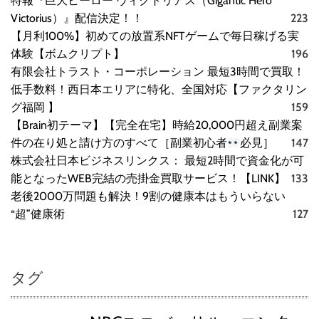
特報『巨大ヒーロー ヴィクトリアス（Gigantic Hero
デ
Victorius）』配信決定！！
223
メ
リ
【月利100%】初めての放置系NFTゲームで毎日稼げる実
ッ
体験【ボムクリプト】
196
ト
有限会社トラスト・コーポレーション 最短3時間で買取！
!
低手数料！西日本エリアに特化、全国対応【ファクタリン
!
グ福岡 】
159
【Brain初テーマ】【完全在宅】時給20,000円超え副業案
件の在り処と請け方のすべて［副業初心者
必見］
147
株式会社日本ビジネスリンクス： 最短2時間で資金化が可
能となったWEB完結の売掛金買取サービス！【LINK】
133
老後2000万問題も解決！9割の健康本はもういらない
“超”健康術
127
タグ