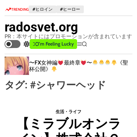
S
#ヒロイン
#ヒーロー
TRENDING
k
i
radosvet.org
p
t
PR：本サイトにはプロモーションが含まれています
o
I'm Feeling Lucky
S
M
S
c
w
e
e
o
i
n
a
〜FX女神編
最終章
〜
《聖
n
t
u
r
杯公開》
c
c
t
h
h
e
タグ:
#シャワーヘッド
c
n
o
t
l
o
r
生活・ライフ
m
【ミラブルオンラ
o
d
e