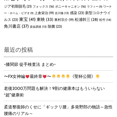
ジア初期脱毛
(21)
フォックス
(16)
ポニーキャニオン
(16)
ラフィー
(11)
ワーナ
感染
(23)
新型コロナウイ
上倉栄治
(19)
吉川徹
(13)
ー・ホーム・ビデオ
(11)
東宝
(41)
東映
(33)
ルス
(23)
松浦幹三
(28)
東村宗介
(19)
松竹
(14)
角川書店
(37)
除菌
(23)
資金調達
(13)
最近の投稿
~膝関節 徒手検査法 まとめ~
〜FX女神編
最終章
〜
《聖杯公開》
老後2000万問題も解決！9割の健康本はもういらない
“超”健康術
柔道整復師のくせに「ギックリ腰」多発野郎の物語～急性
腰痛のリアル～