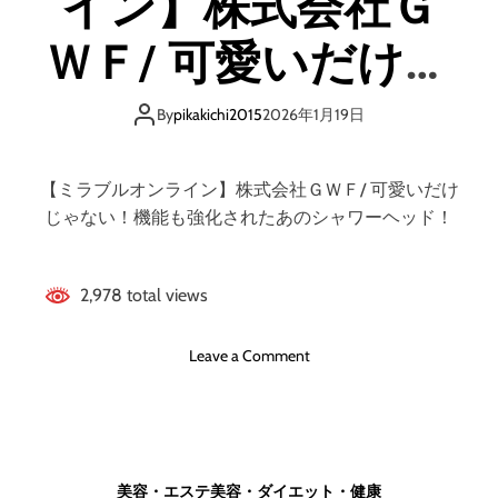
イン】株式会社Ｇ
ＷＦ/ 可愛いだけじ
ゃない！機能も強
By
pikakichi2015
2026年1月19日
化されたあのシャ
【ミラブルオンライン】株式会社ＧＷＦ/ 可愛いだけ
ワーヘッド！
じゃない！機能も強化されたあのシャワーヘッド！
2,978 total views
o
Leave a Comment
n
【
ミ
ラ
ブ
美容・エステ
美容・ダイエット・健康