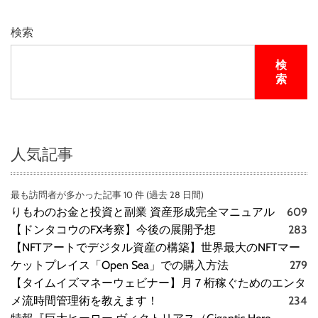
ド
評
！
判
検索
、
良
検
い
索
口
コ
ミ
、
悪
人気記事
い
口
最も訪問者が多かった記事 10 件 (過去 28 日間)
コ
りもわのお金と投資と副業 資産形成完全マニュアル
609
ミ
、
【ドンタコウのFX考察】今後の展開予想
283
メ
【NFTアートでデジタル資産の構築】世界最大のNFTマー
リ
ケットプレイス「Open Sea」での購入方法
279
ッ
【タイムイズマネーウェビナー】月７桁稼ぐためのエンタ
ト
メ流時間管理術を教えます！
234
と