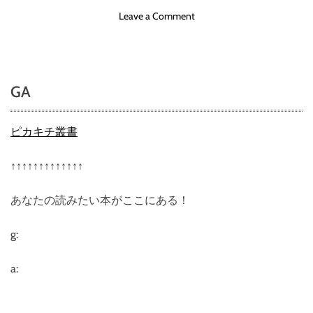
ゃ
o
Leave a Comment
な
n
い
ミ
！
ラ
機
ブ
能
GA
ル
も
z
強
e
ピカキチ叢書
化
r
さ
o
れ
↑↑↑↑↑↑↑↑↑↑↑↑↑
(
た
ゼ
あ
あなたの読みたい本がここにある！
ロ
の
)
シ
【
g:
ャ
徹
ワ
底
a:
ー
解
ヘ
説
ッ
】