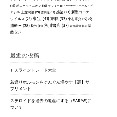
(16)
ポニーキャニオン
(16)
ラフィー
(11)
ワーナー・ホーム・ビ
感染
(23)
新型コロナ
上倉栄治
(19)
吉川徹
(13)
デオ
(11)
東宝
(41)
東映
(33)
ウイルス
(23)
松
東村宗介
(19)
角川書店
(37)
浦幹三
(28)
除
松竹
(14)
資金調達
(13)
菌
(23)
最近の投稿
ＦＸライントレード大全
若返りホルモンをぐんぐん増やす【裏】サ
プリメント
ステロイドを過去の遺産にする（SARMS)に
ついて