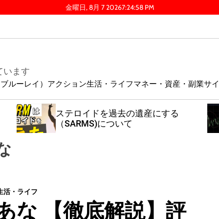
金曜日, 8月 7 2026
7
:
24
:
58
PM
ています
ay（ブルーレイ）
アクション
生活・ライフ
マネー・資産・副業
サ
ステロイドを過去の遺産にする
（SARMS)について
な
生活・ライフ
あな 【徹底解説】評