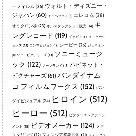
ウォルト・ディズニー・
ーフィルム
(26)
ジャパン
(60)
エレコム
(38)
エイベックス
(11)
キ
オミクロン株
(23)
オルスタックソフト販売
(14)
ングレコード
(119)
ギャガ・コミュニケーシ
シービー
(26)
ョンズ
(13)
コンマビジョン
(12)
ジェネオン
ソニーミュージ
ソニーピクチャーズ
(13)
(11)
ック
(122)
ハピネット・
ノーブランド
(13)
バンダイナム
ピクチャーズ
(61)
コ フィルムワークス
(152)
バン
ヒロイン
(512)
ダイビジュアル
(24)
ヒーロー
(512)
ビクターエンタテイン
ビデオメーカー
(124)
ファ
メント
(15)
クタリング
(22)
フィンジア初期脱毛
(21)
フォックス