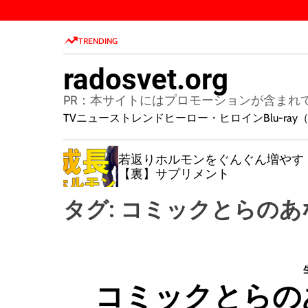
S
k
TRENDING
i
p
radosvet.org
t
o
PR：本サイトにはプロモーションが含まれ
c
TVニューストレンド
ヒーロー・ヒロイン
Blu-r
o
n
若返りホルモンをぐんぐん増やす
t
【裏】サプリメント
e
n
タグ:
コミックとらのあ
t
コミックとらの