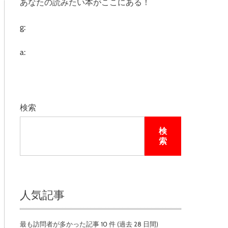
あなたの読みたい本がここにある！
e
g:
a:
検索
検
索
人気記事
最も訪問者が多かった記事 10 件 (過去 28 日間)