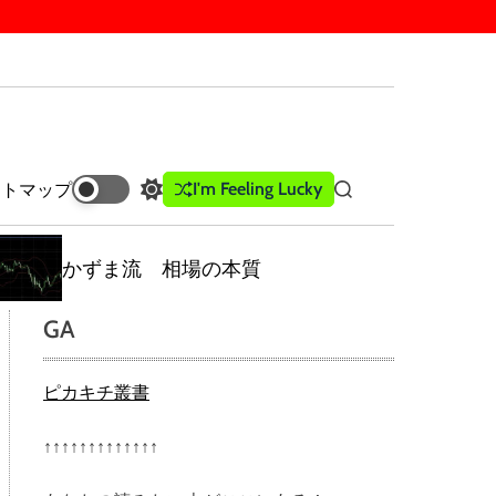
I'm Feeling Lucky
イトマップ
S
S
w
e
i
a
t
r
かずま流 相場の本質
c
c
h
h
GA
c
o
l
ピカキチ叢書
o
r
m
↑↑↑↑↑↑↑↑↑↑↑↑↑
o
d