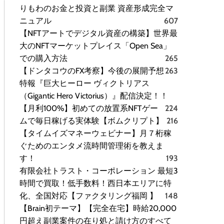
りもわのお金と投資と副業 資産形成完全マ
ニュアル
607
【NFTアートでデジタル資産の構築】世界最
大のNFTマーケットプレイス「Open Sea」
での購入方法
265
【ドンタコウのFX考察】今後の展開予想
263
特報『巨大ヒーロー ヴィクトリアス
（Gigantic Hero Victorius）』配信決定！！
【月利100%】初めての放置系NFTゲー
224
ムで毎日稼げる実体験【ボムクリプト】
216
【タイムイズマネーウェビナー】月７桁稼
ぐためのエンタメ流時間管理術を教えま
す！
193
有限会社トラスト・コーポレーション 最短3
時間で買取！低手数料！西日本エリアに特
化、全国対応【ファクタリング福岡 】
148
【Brain初テーマ】【完全在宅】時給20,000
円超え副業案件の在り処と請け方のすべて