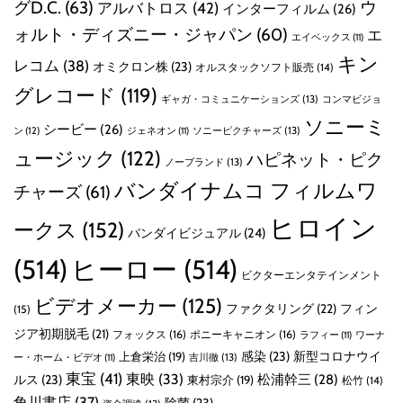
グD.C.
(63)
ウ
アルバトロス
(42)
インターフィルム
(26)
ォルト・ディズニー・ジャパン
(60)
エ
エイベックス
(11)
キン
レコム
(38)
オミクロン株
(23)
オルスタックソフト販売
(14)
グレコード
(119)
ギャガ・コミュニケーションズ
(13)
コンマビジョ
ソニーミ
シービー
(26)
ン
(12)
ソニーピクチャーズ
(13)
ジェネオン
(11)
ュージック
(122)
ハピネット・ピク
ノーブランド
(13)
バンダイナムコ フィルムワ
チャーズ
(61)
ヒロイン
ークス
(152)
バンダイビジュアル
(24)
(514)
ヒーロー
(514)
ビクターエンタテインメント
ビデオメーカー
(125)
ファクタリング
(22)
フィン
(15)
ジア初期脱毛
(21)
フォックス
(16)
ポニーキャニオン
(16)
ラフィー
(11)
ワーナ
感染
(23)
新型コロナウイ
上倉栄治
(19)
吉川徹
(13)
ー・ホーム・ビデオ
(11)
東宝
(41)
東映
(33)
ルス
(23)
松浦幹三
(28)
東村宗介
(19)
松竹
(14)
角川書店
(37)
除菌
(23)