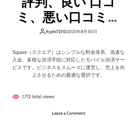
評判、良い 口コ
ミ、悪い口コミ、
メリットとデメリ
By
phi72110
2025年8月30日
ット!! 【徹底解説】
Square（スクエア）はシンプルな料金体系、迅速な
入金、多様な決済手段に対応したモバイル決済サー
ビスです。ビジネスをスムーズに運営し、売上を向
上させるための最適な選択です。
1,712 total views
o
Leave a Comment
n
S
q