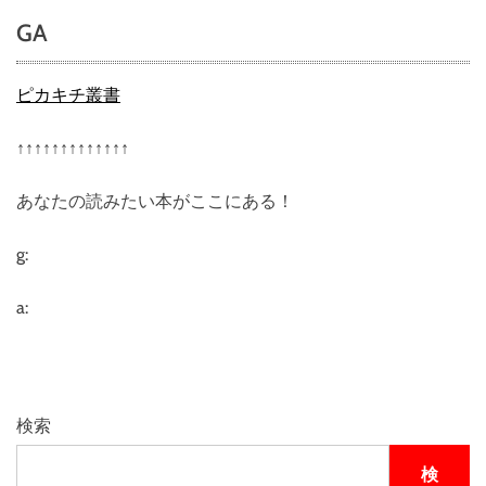
u
GA
a
r
e
ピカキチ叢書
(
ス
↑↑↑↑↑↑↑↑↑↑↑↑↑
ク
エ
あなたの読みたい本がここにある！
ア
)
評
g:
判
、
a:
良
い
口
コ
ミ
検索
、
悪
検