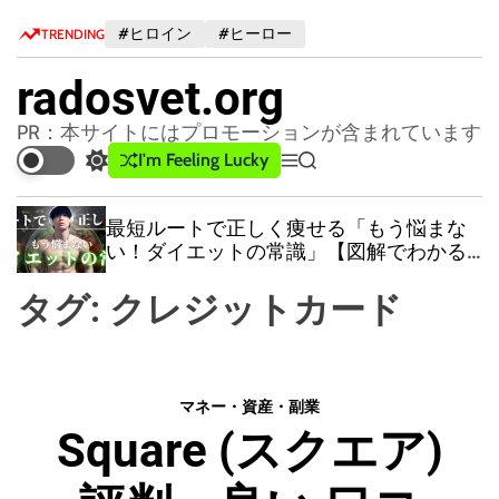
S
#ヒロイン
#ヒーロー
TRENDING
k
i
radosvet.org
p
t
PR：本サイトにはプロモーションが含まれています
o
I'm Feeling Lucky
S
M
S
c
w
e
e
o
i
n
a
最短ルートで正しく痩せる「もう悩まな
n
t
u
r
い！ダイエットの常識」【図解でわかる
c
c
t
痩せる基礎知識】
h
h
e
タグ:
クレジットカード
c
n
o
t
l
o
r
マネー・資産・副業
m
Square (スクエア)
o
d
e