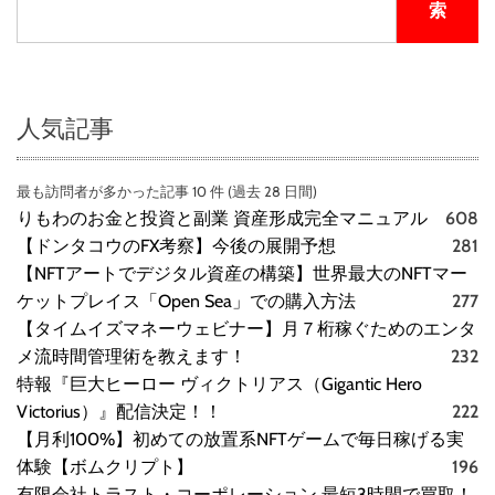
い
索
口
コ
ミ
、
メ
人気記事
リ
ッ
最も訪問者が多かった記事 10 件 (過去 28 日間)
ト
りもわのお金と投資と副業 資産形成完全マニュアル
608
と
デ
【ドンタコウのFX考察】今後の展開予想
281
メ
【NFTアートでデジタル資産の構築】世界最大のNFTマー
リ
ケットプレイス「Open Sea」での購入方法
277
ッ
【タイムイズマネーウェビナー】月７桁稼ぐためのエンタ
ト
メ流時間管理術を教えます！
232
!
特報『巨大ヒーロー ヴィクトリアス（Gigantic Hero
!
Victorius）』配信決定！！
222
【
徹
【月利100%】初めての放置系NFTゲームで毎日稼げる実
底
体験【ボムクリプト】
196
解
有限会社トラスト・コーポレーション 最短3時間で買取！