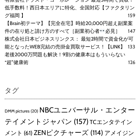
説
低手数料！西日本エリアに特化、全国対応【ファクタリン
】
グ福岡 】
159
【Brain初テーマ】【完全在宅】時給20,000円超え副業案
件の在り処と請け方のすべて［副業初心者
必見］
147
株式会社日本ビジネスリンクス： 最短2時間で資金化が可
能となったWEB完結の売掛金買取サービス！【LINK】
133
老後2000万問題も解決！9割の健康本はもういらない
“超”健康術
126
タグ
NBCユニバーサル・エンター
DMM pictures
(20)
テイメントジャパン
(157)
TCエンタテイン
ZENピクチャーズ
(114)
メント
(61)
アメイジン