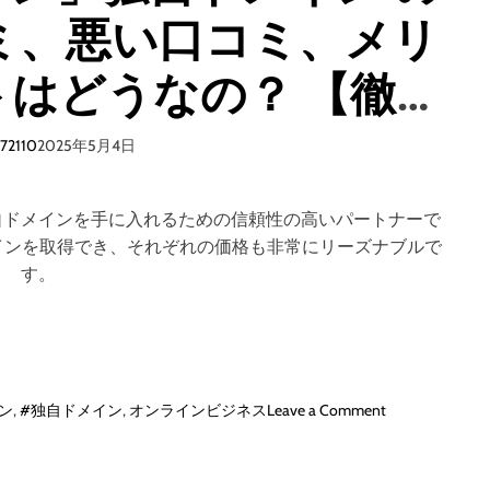
ミ、悪い口コミ、メリ
はどうなの？ 【徹底
解説】
i72110
2025年5月4日
自ドメインを手に入れるための信頼性の高いパートナーで
類のドメインを取得でき、それぞれの価格も非常にリーズナブルで
す。
o
ン
,
#独自ドメイン
,
オンラインビジネス
Leave a Comment
n
「
ム