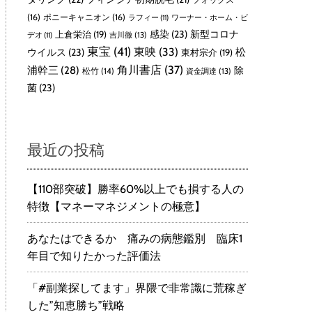
(16)
ポニーキャニオン
(16)
ラフィー
(11)
ワーナー・ホーム・ビ
感染
(23)
新型コロナ
上倉栄治
(19)
吉川徹
(13)
デオ
(11)
東宝
(41)
東映
(33)
ウイルス
(23)
松
東村宗介
(19)
角川書店
(37)
浦幹三
(28)
除
松竹
(14)
資金調達
(13)
菌
(23)
最近の投稿
【110部突破】勝率60%以上でも損する人の
特徴【マネーマネジメントの極意】
あなたはできるか 痛みの病態鑑別 臨床1
年目で知りたかった評価法
「#副業探してます」界隈で非常識に荒稼ぎ
した”知恵勝ち”戦略