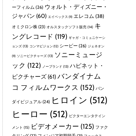
ウォルト・ディズニー・
ーフィルム
(26)
ジャパン
(60)
エレコム
(38)
エイベックス
(11)
キ
オミクロン株
(23)
オルスタックソフト販売
(14)
ングレコード
(119)
ギャガ・コミュニケーシ
シービー
(26)
ョンズ
(13)
コンマビジョン
(12)
ジェネオン
ソニーミュージ
ソニーピクチャーズ
(13)
(11)
ック
(122)
ハピネット・
ノーブランド
(13)
バンダイナム
ピクチャーズ
(61)
コ フィルムワークス
(152)
バン
ヒロイン
(512)
ダイビジュアル
(24)
ヒーロー
(512)
ビクターエンタテイン
ビデオメーカー
(125)
ファク
メント
(15)
タリング
(22)
フィンジア初期脱毛
(21)
フォックス