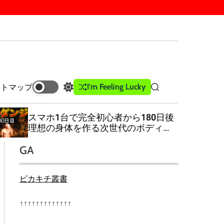
I'm Feeling Lucky
イトマップ
S
S
w
e
i
a
スマホ1台で完全初心者から180日後
t
r
理想の身体を作る次世代のボディー
c
c
メイク
h
h
GA
c
o
l
ピカキチ叢書
o
r
m
↑↑↑↑↑↑↑↑↑↑↑↑↑
o
d