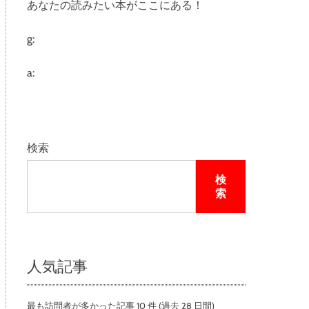
あなたの読みたい本がここにある！
e
g:
a:
検索
検
索
人気記事
最も訪問者が多かった記事 10 件 (過去 28 日間)