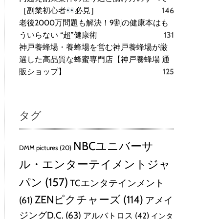
［副業初心者
必見］
146
老後2000万問題も解決！9割の健康本はも
ういらない “超”健康術
131
神戸養蜂場・養蜂場を営む神戸養蜂場が厳
選した高品質な蜂蜜専門店【神戸養蜂場 通
販ショップ】
125
タグ
NBCユニバーサ
DMM pictures
(20)
ル・エンターテイメントジャ
パン
(157)
TCエンタテインメント
ZENピクチャーズ
(114)
(61)
アメイ
ジングD.C.
(63)
アルバトロス
(42)
インタ