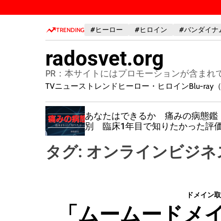
S
k
#ヒーロー
#ヒロイン
#バンダイナ
i
TRENDING
p
radosvet.org
t
o
PR：本サイトにはプロモーションが含まれ
c
TVニューストレンド
ヒーロー・ヒロイン
Blu-r
o
n
以上でも損す
あなたはできるか 痛みの病態鑑
t
メントの
別 臨床1年目で知りたかった評
e
n
タグ:
オンラインビジネ
t
ドメイン取
「ムームードメイ