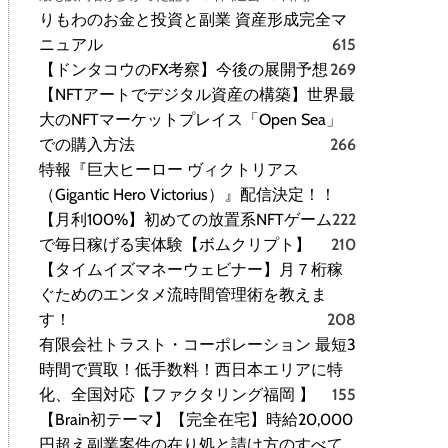
りもわのお金と投資と副業 資産形成完全マ
ニュアル
615
【ドンタコウのFX考察】今後の展開予想
269
【NFTアートでデジタル資産の構築】世界最
大のNFTマーケットプレイス「Open Sea」
での購入方法
266
特報『巨大ヒーロー ヴィクトリアス
（Gigantic Hero Victorius）』配信決定！！
【月利100%】初めての放置系NFTゲーム
222
で毎日稼げる実体験【ボムクリプト】
210
【タイムイズマネーウェビナー】月７桁稼
ぐためのエンタメ流時間管理術を教えま
す！
208
有限会社トラスト・コーポレーション 最短3
時間で買取！低手数料！西日本エリアに特
化、全国対応【ファクタリング福岡 】
155
【Brain初テーマ】【完全在宅】時給20,000
円超え副業案件の在り処と請け方のすべて