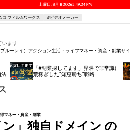
土曜日, 8月 8 2026
5
:
49
:
25
PM
ムコ フィルムワークス
#ビデオメーカー
ています
ay（ブルーレイ）
アクション
生活・ライフ
マネー・資産・副業
サ
「#副業探してます」界隈で非常識に
価法
荒稼ぎした”知恵勝ち”戦略
ス
得
マネー・資産・副業
ン」独自ドメイン の