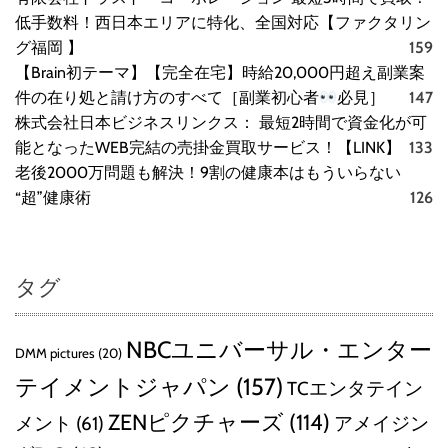
低手数料！西日本エリアに特化、全国対応【ファクタリン
グ福岡 】
159
【Brain初テーマ】【完全在宅】時給20,000円超え副業案
件の在り処と請け方のすべて［副業初心者
必見］
147
株式会社日本ビジネスリンクス： 最短2時間で資金化が可
能となったWEB完結の売掛金買取サービス！【LINK】
133
老後2000万問題も解決！9割の健康本はもういらない
“超”健康術
126
タグ
NBCユニバーサル・エンター
DMM pictures
(20)
テイメントジャパン
(157)
TCエンタテイン
ZENピクチャーズ
(114)
メント
(61)
アメイジン