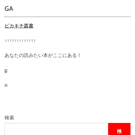
R
GA
A
C
L
ピカキチ叢書
E
/
↑↑↑↑↑↑↑↑↑↑↑↑↑
ミ
ラ
あなたの読みたい本がここにある！
ク
ル
D
g:
V
D
a:
-
B
O
X
1
検索
検