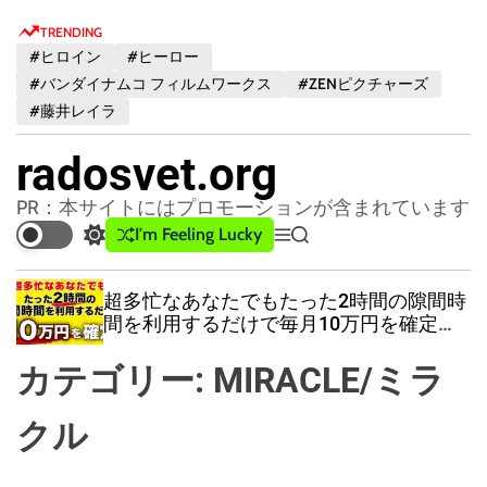
S
TRENDING
k
#ヒロイン
#ヒーロー
i
#バンダイナムコ フィルムワークス
#ZENピクチャーズ
p
#藤井レイラ
t
o
radosvet.org
c
o
PR：本サイトにはプロモーションが含まれています
n
I'm Feeling Lucky
S
M
S
t
w
e
e
e
i
n
a
超多忙なあなたでもたった2時間の隙間時
t
u
r
n
間を利用するだけで毎月10万円を確定で
c
c
t
きる超楽ちん副業メソッド【特典付】
h
h
カテゴリー:
MIRACLE/ミラ
c
o
l
クル
o
r
m