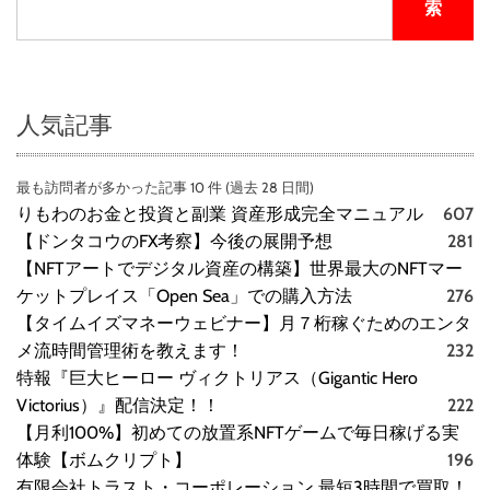
索
人気記事
最も訪問者が多かった記事 10 件 (過去 28 日間)
りもわのお金と投資と副業 資産形成完全マニュアル
607
【ドンタコウのFX考察】今後の展開予想
281
【NFTアートでデジタル資産の構築】世界最大のNFTマー
ケットプレイス「Open Sea」での購入方法
276
【タイムイズマネーウェビナー】月７桁稼ぐためのエンタ
メ流時間管理術を教えます！
232
特報『巨大ヒーロー ヴィクトリアス（Gigantic Hero
Victorius）』配信決定！！
222
【月利100%】初めての放置系NFTゲームで毎日稼げる実
体験【ボムクリプト】
196
有限会社トラスト・コーポレーション 最短3時間で買取！