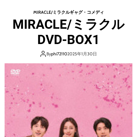
o
d
MIRACLE/ミラクル
ギャグ・コメディ
e
MIRACLE/ミラクル
DVD-BOX1
By
phi72110
2025年1月30日