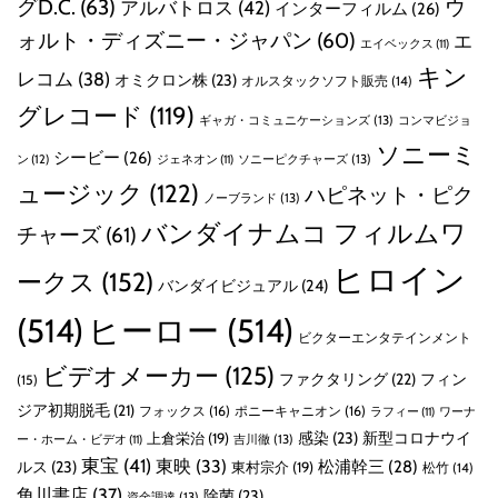
グD.C.
(63)
ウ
アルバトロス
(42)
インターフィルム
(26)
ォルト・ディズニー・ジャパン
(60)
エ
エイベックス
(11)
キン
レコム
(38)
オミクロン株
(23)
オルスタックソフト販売
(14)
グレコード
(119)
ギャガ・コミュニケーションズ
(13)
コンマビジョ
ソニーミ
シービー
(26)
ン
(12)
ソニーピクチャーズ
(13)
ジェネオン
(11)
ュージック
(122)
ハピネット・ピク
ノーブランド
(13)
バンダイナムコ フィルムワ
チャーズ
(61)
ヒロイン
ークス
(152)
バンダイビジュアル
(24)
(514)
ヒーロー
(514)
ビクターエンタテインメント
ビデオメーカー
(125)
ファクタリング
(22)
フィン
(15)
ジア初期脱毛
(21)
フォックス
(16)
ポニーキャニオン
(16)
ラフィー
(11)
ワーナ
感染
(23)
新型コロナウイ
上倉栄治
(19)
吉川徹
(13)
ー・ホーム・ビデオ
(11)
東宝
(41)
東映
(33)
ルス
(23)
松浦幹三
(28)
東村宗介
(19)
松竹
(14)
角川書店
(37)
除菌
(23)
資金調達
(13)