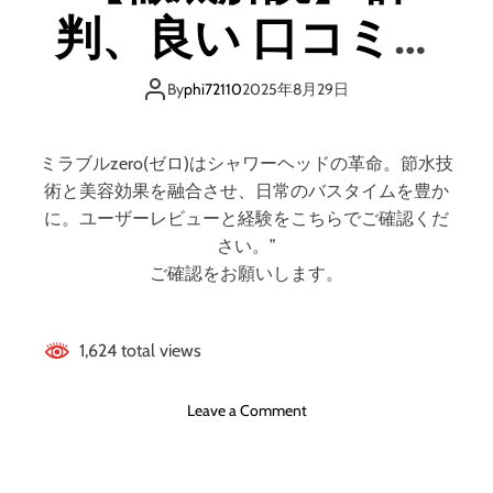
ト
]
判、良い 口コミ、
と
の
デ
評
悪い口コミ、メリ
メ
判
By
phi72110
2025年8月29日
リ
、
ッ
ットとデメリット!!
良
ト
い
ミラブルzero(ゼロ)はシャワーヘッドの革命。節水技
は
口
術と美容効果を融合させ、日常のバスタイムを豊か
ど
コ
に。ユーザーレビューと経験をこちらでご確認くだ
う
ミ
さい。”
な
、
の
ご確認をお願いします。
悪
？
い
【
口
徹
1,624 total views
コ
底
ミ
解
、
o
Leave a Comment
説
メ
n
】
リ
ミ
ッ
ラ