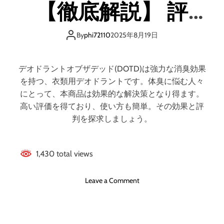
ガ
【徹底解説】 評
う
ニ
な
ッ
判、良い 口コミ、
の
ク
By
phi72110
2025年8月19日
？
・
【
悪い口コミ、メリ
ウ
徹
チ
デオドラントオブザデッド(DOTD)は強力な消臭効果
底
ワ
ットとデメリット!!
を持つ、衣類用デオドラントです。体臭に悩む人々
解
サ
にとって、本商品は効果的な解決策となり得ます。
説
ボ
高い評価を得ており、使い方も簡単。その効果と評
】
テ
判を探求しましょう。
ン
オ
イ
1,430 total views
ル
の
評
o
Leave a Comment
判
n
、
デ
良
オ
い