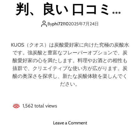
ミ
:
判、良い 口コミ、
、
原
メ
因
悪い口コミ、メリ
リ
、
By
phi72110
2025年7月24日
ッ
対
ト
ットとデメリット!!
策
と
、
KUOS（クオス）は炭酸愛好家に向けた究極の炭酸水
デ
そ
です。強炭酸と豊富なフレーバーオプションで、炭
メ
し
酸愛好家の心を満たします。料理やお酒との相性も
リ
て
抜群で、クリエイティブな使い方が広がります。炭
ッ
効
酸の奥深さを探求し、新たな炭酸体験を楽しんでく
ト
果
!
ださい。
確
!
認
ま
1,562 total views
で
の
完
o
Leave a Comment
全
n
ガ
K