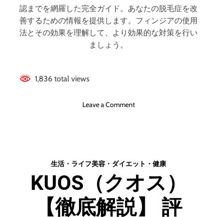
と
)
認までを網羅した完全ガイド。あなたの脱毛症を改
デ
【
善するための情報を提供します。フィンジアの使用
メ
徹
法とその効果を理解して、より効果的な対策を行い
リ
底
ましょう。
ッ
解
ト
説
!
】
!
1,836 total views
評
判
、
o
Leave a Comment
良
n
い
フ
口
ィ
コ
ン
ミ
ジ
生活・ライフ
美容・ダイエット・健康
、
ア
KUOS（クオス）
悪
初
い
期
口
【徹底解説】 評
脱
コ
毛