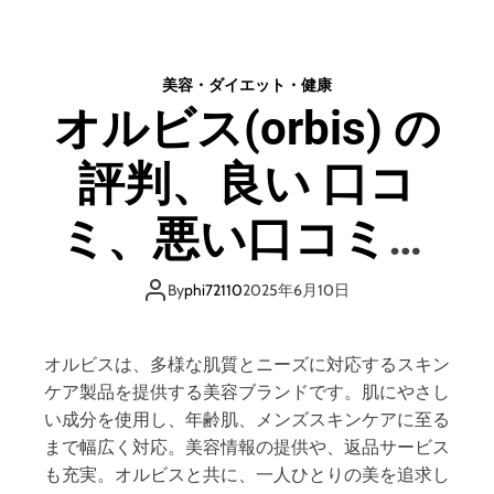
、
ア
メ
マ
リ
ラ
美容・ダイエット・健康
ッ
ル
オルビス(orbis) の
ト
の
と
評
デ
評判、良い 口コ
判
メ
、
リ
良
ミ、悪い口コミ、
ッ
い
ト
口
メリットとデメリ
は
コ
By
phi72110
2025年6月10日
ど
ミ
ットはどうなの？
う
、
な
悪
オルビスは、多様な肌質とニーズに対応するスキン
の
い
【徹底解説】
ケア製品を提供する美容ブランドです。肌にやさし
？
口
い成分を使用し、年齢肌、メンズスキンケアに至る
【
コ
まで幅広く対応。美容情報の提供や、返品サービス
徹
ミ
も充実。オルビスと共に、一人ひとりの美を追求し
底
、