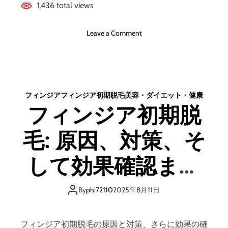
は
1,436 total views
】
ど
評
う
判
o
Leave a Comment
な
、
n
の
良
ビ
？
い
ー
【
口
キ
徹
コ
ッ
底
フィンジア
フィンジア初期脱毛
美容・ダイエット・健康
ミ
チ
解
フィンジア初期脱
、
ン
説
悪
(
】
い
毛: 原因、対策、そ
B
口
-
コ
K
して効果確認まで
ミ
i
、
t
の完全ガイド
メ
c
By
phi72110
2025年8月11日
リ
h
ッ
e
ト
n
フィンジア初期脱毛の原因と対策、さらに効果の確