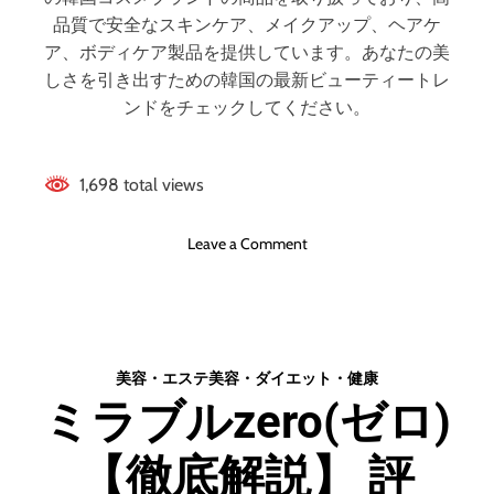
【徹底解説】
)
品質で安全なスキンケア、メイクアップ、ヘアケ
の
ア、ボディケア製品を提供しています。あなたの美
評
しさを引き出すための韓国の最新ビューティートレ
判
ンドをチェックしてください。
、
良
い
1,698 total views
口
コ
ミ
o
Leave a Comment
、
n
悪
[
い
ス
口
タ
コ
イ
美容・エステ
美容・ダイエット・健康
ミ
ル
、
ミラブルzero(ゼロ)
コ
メ
リ
リ
【徹底解説】 評
ア
ッ
ン