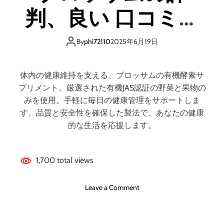
リ
d
判、良い 口コミ、
ッ
d
ト
y
悪い口コミ、メリ
と
N
By
phi72110
2025年6月19日
デ
u
ットとデメリット
メ
t
リ
s
体内の健康維持を支える、ブロッサムの有機酵素サ
ッ
)
はどうなの？ 【徹
プリメント。厳選された有機JAS認証の野菜と果物の
ト
の
みを使用。手軽に毎日の健康管理をサポートしま
!
評
底解説】
す。品質と安全性を確保した製法で、あなたの健康
!
判
的な生活を応援します。
、
良
い
1,700 total views
口
コ
ミ
o
Leave a Comment
、
n
悪
有
い
機