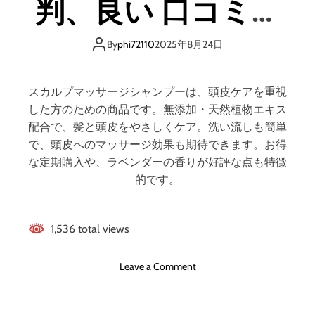
判、良い 口コミ、
メ
イ
リ
プ
悪い口コミ、メリ
ッ
ロ
By
phi72110
2025年8月24日
ト
ジ
!
ットとデメリット
ェ
!
ク
スカルプマッサージシャンプーは、頭皮ケアを重視
ト
はどうなの？ 【徹
した方のための商品です。無添加・天然植物エキス
)
配合で、髪と頭皮をやさしくケア。洗い流しも簡単
【
底解説】
で、頭皮へのマッサージ効果も期待できます。お得
徹
な定期購入や、ラベンダーの香りが好評な点も特徴
底
的です。
解
説
】
1,536 total views
評
判
、
o
Leave a Comment
良
n
い
ス
口
カ