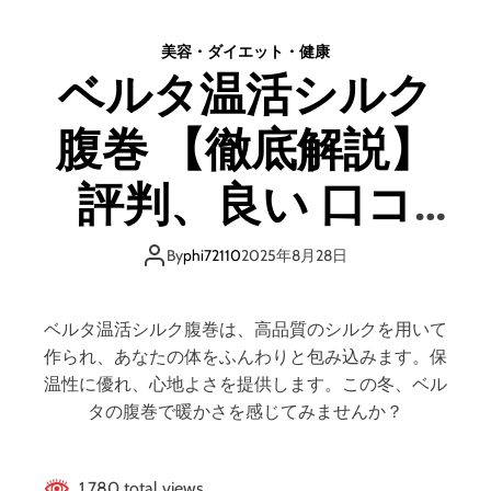
ト
ブ
と
ル
美容・ダイエット・健康
デ
z
ベルタ温活シルク
メ
e
リ
r
ッ
腹巻 【徹底解説】
o
ト
(
は
ゼ
評判、良い 口コ
ど
ロ
う
)
ミ、悪い口コミ、
な
【
By
phi72110
2025年8月28日
の
徹
？
メリットとデメリ
底
【
解
ベルタ温活シルク腹巻は、高品質のシルクを用いて
徹
説
ット!!
作られ、あなたの体をふんわりと包み込みます。保
底
】
温性に優れ、心地よさを提供します。この冬、ベル
解
評
タの腹巻で暖かさを感じてみませんか？
説
判
】
、
良
1,780 total views