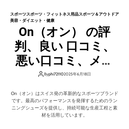
口
酵
コ
素
スポーツ
スポーツ・フィットネス用品
スポーツ＆アウトドア
ミ
サ
美容・ダイエット・健康
、
プ
On（オン） の評
メ
リ
リ
・
ッ
判、良い 口コミ、
ブ
ト
ロ
と
ッ
悪い口コミ、メリ
デ
サ
メ
ム
ットとデメリット
リ
の
By
phi72110
2025年6月18日
ッ
評
ト
はどうなの？ 【徹
判
は
、
On（オン）はスイス発の革新的なスポーツブランド
ど
良
底解説】
です。最高のパフォーマンスを発揮するためのラン
う
い
ニングシューズを提供し、持続可能な生産工程と素
な
口
材を活用しています。
の
コ
？
ミ