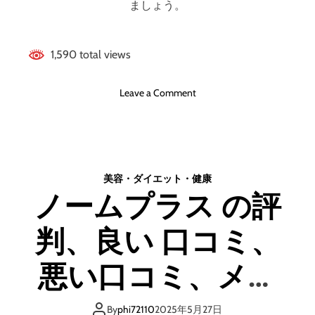
ましょう。
解
メ
説
リ
】
ッ
1,590 total views
ト
と
デ
o
Leave a Comment
メ
n
リ
オ
ッ
ル
ト
ビ
は
ス
美容・ダイエット・健康
ど
(
う
ノームプラス の評
o
な
r
の
判、良い 口コミ、
b
？
i
【
s
悪い口コミ、メリ
徹
)
底
の
ットとデメリット
解
評
By
phi72110
2025年5月27日