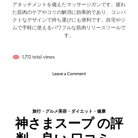
ン
はどうなの？ 【徹
アタッチメントを備えたマッサージガンです。疲れ
ジ
た筋肉のケアやコリの解消に効果的であり、コンパ
の
底解説】
クトなデザインで持ち運びにも便利です。自宅やジ
評
ムで手軽に使えるパワフルな筋肉リリースツールで
判
す。
、
良
い
1,712 total views
口
コ
ミ
o
Leave a Comment
、
n
悪
マ
い
ッ
口
ス
コ
ル
旅行・グルメ
美容・ダイエット・健康
ミ
シ
、
神さまスープ の評
ョ
メ
ッ
リ
ト