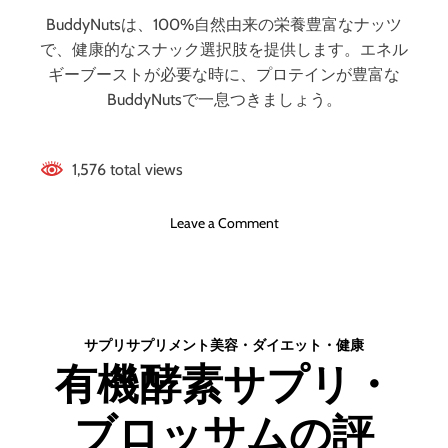
ットとデメリット
底
BuddyNutsは、100%自然由来の栄養豊富なナッツ
解
はどうなの？ 【徹
で、健康的なスナック選択肢を提供します。エネル
説
ギーブーストが必要な時に、プロテインが豊富な
】
底解説】
BuddyNutsで一息つきましょう。
評
判
、
1,576 total views
良
い
口
o
Leave a Comment
コ
n
ミ
バ
、
デ
悪
ィ
い
ナ
サプリ
サプリメント
美容・ダイエット・健康
口
ッ
有機酵素サプリ・
コ
ツ
ミ
(
、
ブロッサムの評
B
メ
u