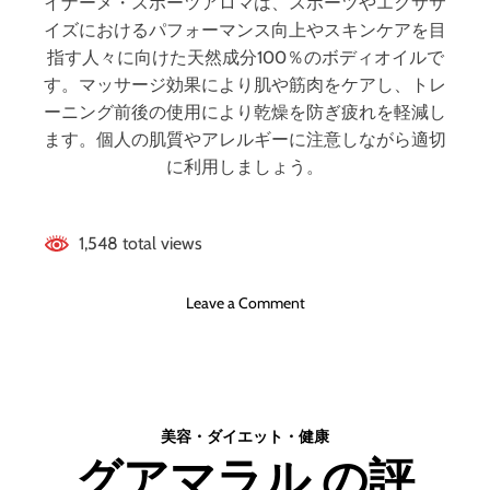
、
イナーメ・スポーツアロマは、スポーツやエクササ
の
悪
うなの？ 【徹底解
イズにおけるパフォーマンス向上やスキンケアを目
？
い
指す人々に向けた天然成分100％のボディオイルで
【
口
説】
す。マッサージ効果により肌や筋肉をケアし、トレ
徹
コ
ーニング前後の使用により乾燥を防ぎ疲れを軽減し
底
ミ
ます。個人の肌質やアレルギーに注意しながら適切
解
、
説
に利用しましょう。
メ
】
リ
ッ
ト
1,548 total views
と
デ
o
Leave a Comment
メ
n
リ
イ
ッ
ナ
ト
ー
は
メ
ど
美容・ダイエット・健康
・
う
グアマラル の評
ス
な