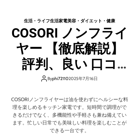
イ
U
ド
O
S
生活・ライフ
生活家電
美容・ダイエット・健康
（
COSORI ノンフライ
ク
オ
ヤー 【徹底解説】
ス
）
【
評判、良い 口コ
徹
底
ミ、悪い口コミ、
解
By
phi72110
2025年7月16日
説
メリットとデメリ
】
評
COSORIノンフライヤーは油を使わずにヘルシーな料
判
ット!!
理を楽しめるキッチン家電です。短時間で調理がで
、
きるだけでなく、多機能性や手軽さも兼ね備えてい
良
ます。忙しい日常でも美味しい料理を楽しむことが
い
できる一台です。
口