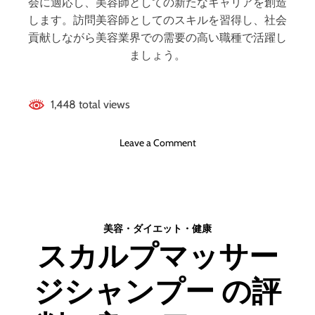
ットとデメリット!!
会に適応し、美容師としての新たなキャリアを創造
!
判
します。訪問美容師としてのスキルを習得し、社会
!
、
貢献しながら美容業界での需要の高い職種で活躍し
良
ましょう。
い
口
コ
1,448 total views
ミ
、
悪
o
Leave a Comment
い
n
口
訪
コ
問
ミ
美
、
容
美容・ダイエット・健康
メ
コ
スカルプマッサー
リ
ー
ッ
ス
ト
ジシャンプー の評
(
と
ミ
デ
ラ