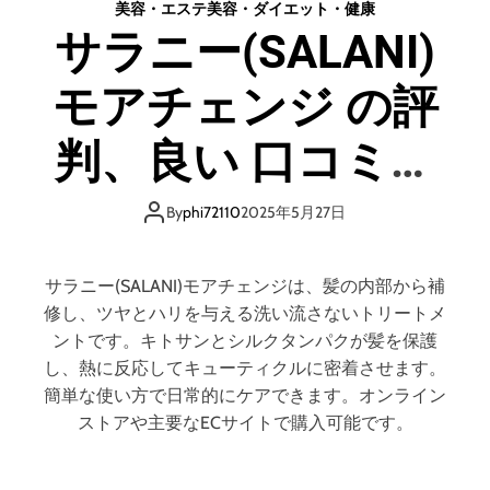
メ
美容・エステ
美容・ダイエット・健康
ラ
リ
サラニー(SALANI)
ス
ッ
の
ト
モアチェンジ の評
評
は
判
ど
、
判、良い 口コミ、
う
良
な
い
の
悪い口コミ、メリ
口
By
phi72110
2025年5月27日
？
コ
【
ットとデメリット
ミ
徹
、
サラニー(SALANI)モアチェンジは、髪の内部から補
底
悪
はどうなの？ 【徹
修し、ツヤとハリを与える洗い流さないトリートメ
解
い
ントです。キトサンとシルクタンパクが髪を保護
説
口
底解説】
】
し、熱に反応してキューティクルに密着させます。
コ
簡単な使い方で日常的にケアできます。オンライン
ミ
ストアや主要なECサイトで購入可能です。
、
メ
リ