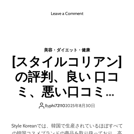
o
Leave a Comment
n
M
y
p
r
美容・ダイエット・健康
o
[スタイルコリアン]
t
e
の評判、良い 口コ
i
n
(
ミ、悪い口コミ、
マ
イ
メリットとデメリ
プ
By
phi72110
2025年8月30日
ロ
ットはどうなの？
テ
イ
Style Koreanでは、韓国で生産されているほぼすべて
ン
の韓国コスメブランドの商品を取り扱っており、高