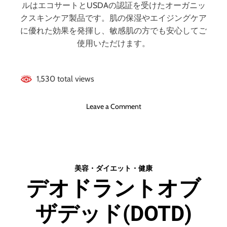
う
コ
メリットとデメリ
ルはエコサートとUSDAの認証を受けたオーガニッ
な
ミ
クスキンケア製品です。肌の保湿やエイジングケア
の
、
ットはどうなの？
に優れた効果を発揮し、敏感肌の方でも安心してご
？
悪
使用いただけます。
【
い
【徹底解説】
徹
口
底
コ
1,530 total views
解
ミ
説
、
】
メ
o
Leave a Comment
リ
n
ッ
ネ
ト
ク
と
タ
デ
ロ
美容・ダイエット・健康
メ
ー
デオドラントオブ
リ
ム
ッ
・
ト
ザデッド(DOTD)
オ
は
ー
ど