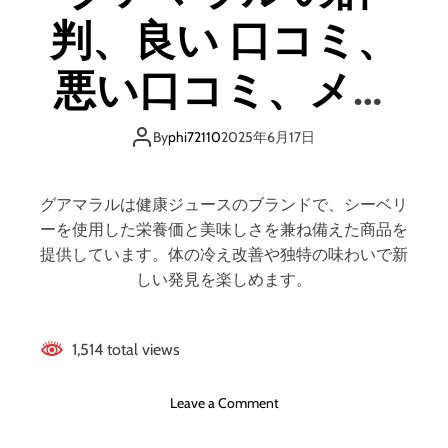
ポ
の
判、良い 口コミ、
ー
？
ツ
【
ア
悪い口コミ、メリ
徹
ロ
底
マ
解
ットとデメリット
の
By
phi72110
2025年6月17日
説
評
】
はどうなの？ 【徹
判
、
グアマラルは健康ジュースのブランドで、シーベリ
良
底解説】
ーを使用した栄養価と美味しさを兼ね備えた商品を
い
提供しています。体の冷え改善や独特の味わいで新
口
しい発見を楽しめます。
コ
ミ
、
1,514 total views
悪
い
口
o
Leave a Comment
コ
n
ミ
グ