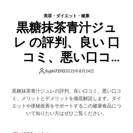
コ
ル
ミ
プ
美容・ダイエット・健康
、
マ
悪
黒糖抹茶青汁ジュ
ッ
い
サ
口
レ の評判、良い 口
ー
コ
ジ
ミ
シ
コミ、悪い口コ
、
ャ
メ
ン
ミ、メリットとデ
リ
プ
By
phi72110
2025年8月24日
ッ
ー
ト
メリットはどうな
の
と
評
黒糖抹茶青汁ジュレの評判、良い口コミ、悪い口コ
デ
判
の？ 【徹底解説】
ミ、メリットとデメリットを徹底解説します。ダイ
メ
、
エットや便秘改善をサポートするこの健康食品につ
リ
良
いて知りたい方はぜひご覧ください。
ッ
い
ト
口
!
コ