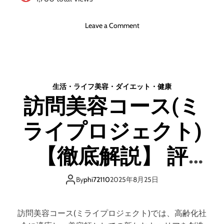
い
口
コ
o
Leave a Comment
ミ
n
、
ベ
悪
ル
い
タ
口
温
生活・ライフ
美容・ダイエット・健康
コ
活
訪問美容コース(ミ
ミ
シ
、
ル
メ
ライプロジェクト)
ク
リ
腹
ッ
巻
【徹底解説】 評
ト
【
と
徹
判、良い 口コミ、
デ
底
By
phi72110
2025年8月25日
メ
解
悪い口コミ、メリ
リ
説
ッ
】
訪問美容コース(ミライプロジェクト)では、高齢化社
ト
評