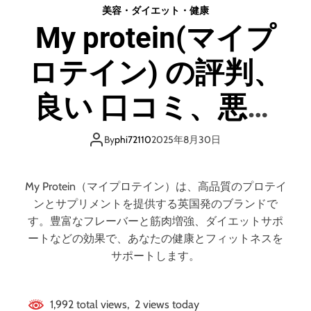
d
美容・ダイエット・健康
e
My protein(マイプ
ロテイン) の評判、
良い 口コミ、悪い
口コミ、メリット
By
phi72110
2025年8月30日
とデメリットはど
My Protein（マイプロテイン）は、高品質のプロテイ
うなの？ 【徹底解
ンとサプリメントを提供する英国発のブランドで
す。豊富なフレーバーと筋肉増強、ダイエットサポ
説】
ートなどの効果で、あなたの健康とフィットネスを
サポートします。
1,992 total views, 2 views today