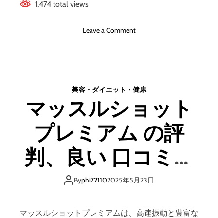
1,474 total views
ッ
ト
と
o
Leave a Comment
デ
n
メ
サ
リ
ラ
ッ
ニ
ト
ー
美容・ダイエット・健康
は
(
ど
マッスルショット
S
う
A
な
プレミアム の評
L
の
A
？
N
判、良い 口コミ、
【
I
徹
)
悪い口コミ、メリ
底
モ
By
phi72110
2025年5月23日
解
ア
説
ットとデメリット
チ
】
ェ
マッスルショットプレミアムは、高速振動と豊富な