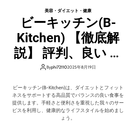
ド
口
ラ
美容・ダイエット・健康
コ
ン
ビーキッチン(B-
ミ
ト
、
オ
悪
Kitchen) 【徹底解
ブ
い
ザ
口
デ
説】 評判、良い 口
コ
ッ
ミ
ド
コミ、悪い口コ
、
(
By
phi72110
2025年8月19日
メ
D
リ
ミ、メリットとデ
O
ッ
T
ビーキッチン(B-Kitchen)は、ダイエットとフィット
ト
D
メリット!!
ネスをサポートする高品質でバランスの良い食事を
と
)
提供します。手軽さと便利さを重視した我々のサー
デ
【
ビスを利用し、健康的なライフスタイルを始めまし
メ
徹
ょう。
リ
底
ッ
解
ト
説