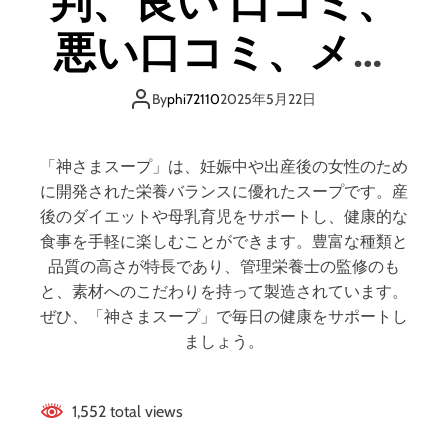
判、良い 口コミ、
ッ
プ
ト
レ
悪い口コミ、メリ
と
ミ
デ
ア
ットとデメリット
メ
ム
By
phi72110
2025年5月22日
リ
の
ッ
はどうなの？ 【徹
評
ト
判
「神さまスープ」は、妊娠中や出産後の女性のため
は
、
底解説】
に開発された栄養バランスに優れたスープです。産
ど
良
後のダイエットや母乳育児をサポートし、健康的な
う
い
食事を手軽に楽しむことができます。豊富な種類と
な
口
の
品質の高さが特長であり、管理栄養士の監修のも
コ
？
と、素材へのこだわりを持って製造されています。
ミ
【
ぜひ、「神さまスープ」で毎日の健康をサポートし
、
徹
悪
ましょう。
底
い
解
口
説
コ
1,552 total views
】
ミ