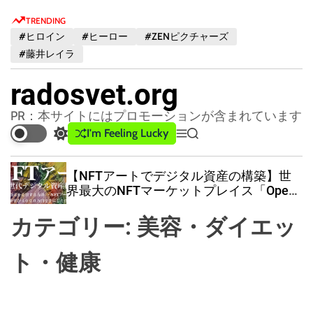
S
TRENDING
k
#ヒロイン
#ヒーロー
#ZENピクチャーズ
i
#藤井レイラ
p
t
radosvet.org
o
c
PR：本サイトにはプロモーションが含まれています
o
I'm Feeling Lucky
S
M
S
n
w
e
e
t
i
n
a
【NFTアートでデジタル資産の構築】世
t
u
r
e
界最大のNFTマーケットプレイス「Open
c
c
n
Sea」での購入方法
h
h
t
カテゴリー:
美容・ダイエッ
c
o
l
ト・健康
o
r
m
o