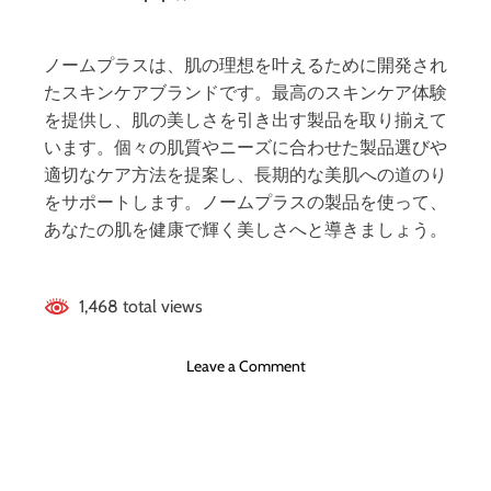
説
判
】
はどうなの？ 【徹
、
良
ノームプラスは、肌の理想を叶えるために開発され
い
底解説】
たスキンケアブランドです。最高のスキンケア体験
口
を提供し、肌の美しさを引き出す製品を取り揃えて
コ
います。個々の肌質やニーズに合わせた製品選びや
ミ
適切なケア方法を提案し、長期的な美肌への道のり
、
をサポートします。ノームプラスの製品を使って、
悪
あなたの肌を健康で輝く美しさへと導きましょう。
い
口
コ
ミ
1,468 total views
、
メ
o
Leave a Comment
リ
n
ッ
ノ
ト
ー
と
ム
デ
プ