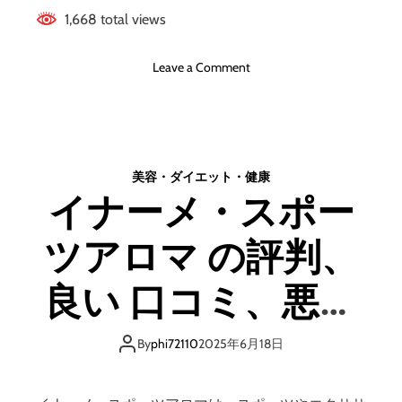
【
、
1,668 total views
徹
悪
底
い
解
口
o
Leave a Comment
説
コ
n
】
ミ
O
、
n
メ
（
リ
オ
美容・ダイエット・健康
ッ
ン
イナーメ・スポー
ト
）
と
の
デ
ツアロマ の評判、
評
メ
判
リ
、
良い 口コミ、悪い
ッ
良
ト
い
口コミ、メリット
は
口
By
phi72110
2025年6月18日
ど
コ
とデメリットはど
う
ミ
な