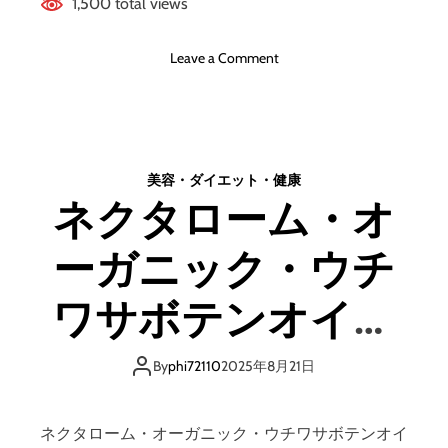
!
1,500 total views
ミ
、
悪
o
Leave a Comment
い
n
口
黒
コ
糖
ミ
抹
、
茶
美容・ダイエット・健康
メ
青
ネクタローム・オ
リ
汁
ッ
ジ
ト
ーガニック・ウチ
ュ
と
レ
デ
の
ワサボテンオイル
メ
評
リ
判
の評判、良い 口コ
ッ
、
By
phi72110
2025年8月21日
ト
良
ミ、悪い口コミ、
は
い
ど
口
ネクタローム・オーガニック・ウチワサボテンオイ