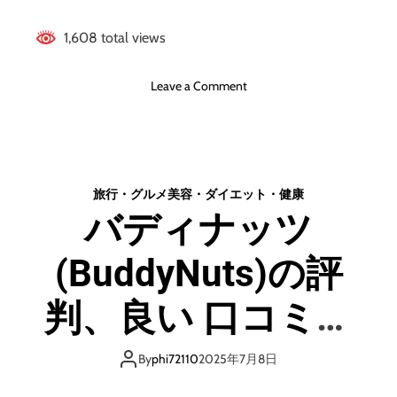
コ
ミ
1,608 total views
、
悪
い
o
Leave a Comment
口
n
コ
C
ミ
O
、
S
メ
O
旅行・グルメ
美容・ダイエット・健康
リ
R
バディナッツ
ッ
I
ト
ノ
と
(BuddyNuts)の評
ン
デ
フ
メ
ラ
判、良い 口コミ、
リ
イ
ッ
ヤ
悪い口コミ、メリ
ト
ー
By
phi72110
2025年7月8日
!
【
!
徹