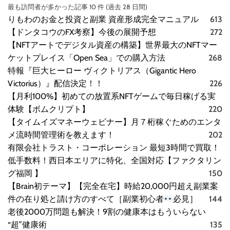
最も訪問者が多かった記事 10 件 (過去 28 日間)
りもわのお金と投資と副業 資産形成完全マニュアル
613
【ドンタコウのFX考察】今後の展開予想
272
【NFTアートでデジタル資産の構築】世界最大のNFTマー
ケットプレイス「Open Sea」での購入方法
268
特報『巨大ヒーロー ヴィクトリアス（Gigantic Hero
Victorius）』配信決定！！
226
【月利100%】初めての放置系NFTゲームで毎日稼げる実
体験【ボムクリプト】
220
【タイムイズマネーウェビナー】月７桁稼ぐためのエンタ
メ流時間管理術を教えます！
202
有限会社トラスト・コーポレーション 最短3時間で買取！
低手数料！西日本エリアに特化、全国対応【ファクタリン
グ福岡 】
150
【Brain初テーマ】【完全在宅】時給20,000円超え副業案
件の在り処と請け方のすべて［副業初心者
必見］
144
老後2000万問題も解決！9割の健康本はもういらない
“超”健康術
135