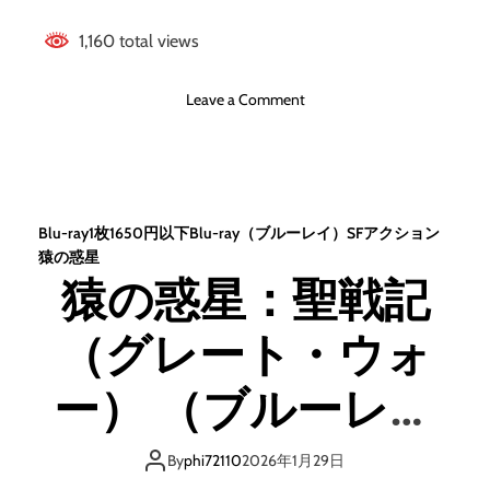
i
1,160 total views
s
c
＋
o
Leave a Comment
D
n
V
猿
D
の
）
惑
（
星
Blu-ray1枚1650円以下
Blu-ray（ブルーレイ）
SF
アクション
ブ
/
猿の惑星
ル
キ
猿の惑星：聖戦記
ー
ン
レ
グ
イ
（グレート・ウォ
ダ
デ
ム
ィ
4
ー） （ブルーレイ
ス
K
ク
U
ディスク）
）
H
By
phi72110
2026年1月29日
D