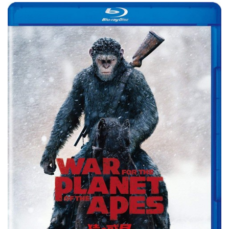
＋
ブ
ル
ー
レ
イ
セ
ッ
ト
（
4
K
U
L
T
R
A
H
D
＋