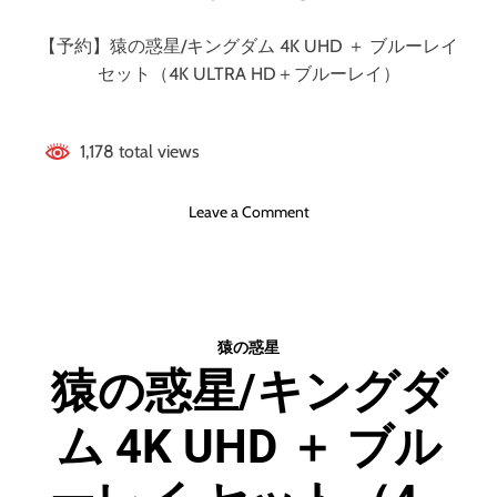
【予約】猿の惑星/キングダム 4K UHD ＋ ブルーレイ
セット（4K ULTRA HD＋ブルーレイ）
1,178 total views
o
Leave a Comment
n
猿
の
惑
星
猿の惑星
/
猿の惑星/キングダ
キ
ン
ム 4K UHD ＋ ブル
グ
ダ
ム