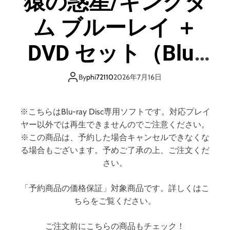
猿の惑星/キングダ
d
e
ム ブルーレイ ＋
DVD セット（Blu-
ray Disc＋DVD）
By
phi72110
2026年7月16日
（ブルーレイディ
※こちらはBlu-ray Disc専用ソフトです。対応プレイ
スク）
ヤー以外では再生できませんのでご注意ください。
※この商品は、予約した場合キャンセルできなくな
る場合もございます。予めご了承の上、ご注文くだ
さい。
「予約商品の価格保証」対象商品です。詳しくはこ
ちらをご覧ください。
ご注文前にこちらの商品もチェック！