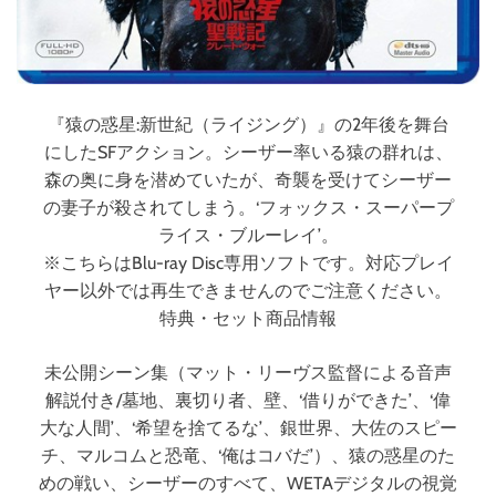
ブ
ル
ー
レ
イ
『猿の惑星:新世紀（ライジング）』の2年後を舞台
）
にしたSFアクション。シーザー率いる猿の群れは、
森の奥に身を潜めていたが、奇襲を受けてシーザー
の妻子が殺されてしまう。‘フォックス・スーパープ
ライス・ブルーレイ’。
※こちらはBlu-ray Disc専用ソフトです。対応プレイ
ヤー以外では再生できませんのでご注意ください。
特典・セット商品情報
未公開シーン集（マット・リーヴス監督による音声
解説付き/墓地、裏切り者、壁、‘借りができた’、‘偉
大な人間’、‘希望を捨てるな’、銀世界、大佐のスピー
チ、マルコムと恐竜、‘俺はコバだ’）、猿の惑星のた
めの戦い、シーザーのすべて、WETAデジタルの視覚