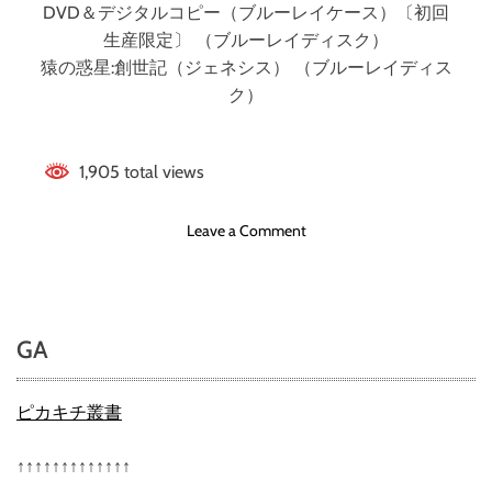
DVD＆デジタルコピー（ブルーレイケース）〔初回
生産限定〕 （ブルーレイディスク）
猿の惑星:創世記（ジェネシス） （ブルーレイディス
ク）
1,905 total views
o
Leave a Comment
n
猿
の
惑
GA
星
:
創
ピカキチ叢書
世
記
↑↑↑↑↑↑↑↑↑↑↑↑↑
（