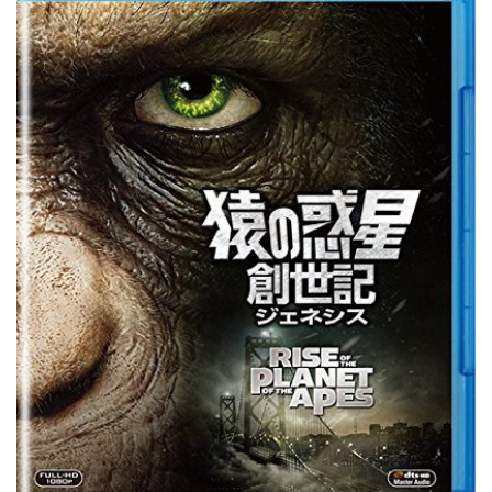
）
（
ブ
ル
ー
レ
イ
デ
ィ
ス
ク
）