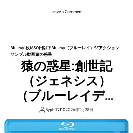
o
Leave a Comment
n
猿
の
惑
星
Blu-ray1枚1650円以下
Blu-ray（ブルーレイ）
SF
アクション
：
サンプル動画
猿の惑星
聖
猿の惑星:創世記
戦
記
（ジェネシス）
（
グ
レ
（ブルーレイディ
ー
ト
スク）
・
By
phi72110
2026年1月28日
ウ
ォ
ー