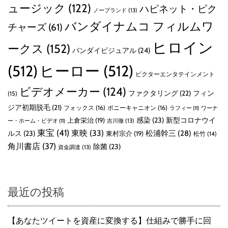
ュージック
(122)
ハピネット・ピク
ノーブランド
(13)
バンダイナムコ フィルムワ
チャーズ
(61)
ヒロイン
ークス
(152)
バンダイビジュアル
(24)
(512)
ヒーロー
(512)
ビクターエンタテインメント
ビデオメーカー
(124)
ファクタリング
(22)
フィン
(15)
ジア初期脱毛
(21)
フォックス
(16)
ポニーキャニオン
(16)
ラフィー
(11)
ワーナ
感染
(23)
新型コロナウイ
上倉栄治
(19)
吉川徹
(13)
ー・ホーム・ビデオ
(11)
東宝
(41)
東映
(33)
ルス
(23)
松浦幹三
(28)
東村宗介
(19)
松竹
(14)
角川書店
(37)
除菌
(23)
資金調達
(13)
最近の投稿
【あなたツイートを資産に変換する】仕組みで勝手に回