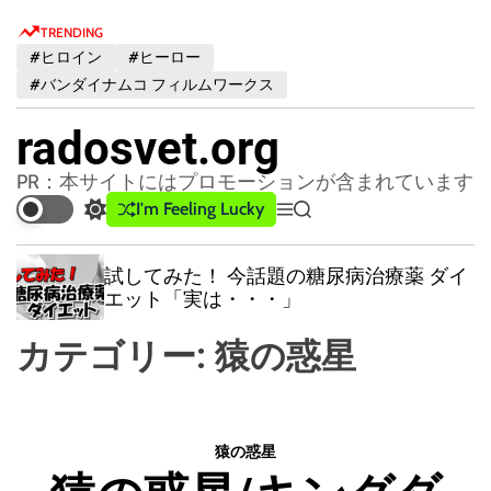
S
TRENDING
k
#ヒロイン
#ヒーロー
i
#バンダイナムコ フィルムワークス
p
t
radosvet.org
o
c
PR：本サイトにはプロモーションが含まれています
o
I'm Feeling Lucky
S
M
S
n
w
e
e
t
i
n
a
試してみた！ 今話題の糖尿病治療薬 ダイ
t
u
r
e
法
エット「実は・・・」
c
c
n
h
h
t
カテゴリー:
猿の惑星
c
o
l
o
r
猿の惑星
m
o