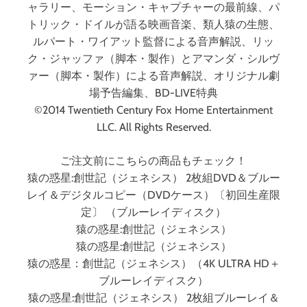
ャラリー、モーション・キャプチャーの最前線、パ
トリック・ドイルが語る映画音楽、類人猿の生態、
ルパート・ワイアット監督による音声解説、リッ
ク・ジャッファ（脚本・製作）とアマンダ・シルヴ
ァー（脚本・製作）による音声解説、オリジナル劇
場予告編集、BD-LIVE特典
©2014 Twentieth Century Fox Home Entertainment
LLC. All Rights Reserved.
ご注文前にこちらの商品もチェック！
猿の惑星:創世記（ジェネシス） 2枚組DVD＆ブルー
レイ＆デジタルコピー（DVDケース）〔初回生産限
定〕 （ブルーレイディスク）
猿の惑星:創世記（ジェネシス）
猿の惑星:創世記（ジェネシス）
猿の惑星：創世記（ジェネシス）（4K ULTRA HD＋
ブルーレイディスク）
猿の惑星:創世記（ジェネシス） 2枚組ブルーレイ＆