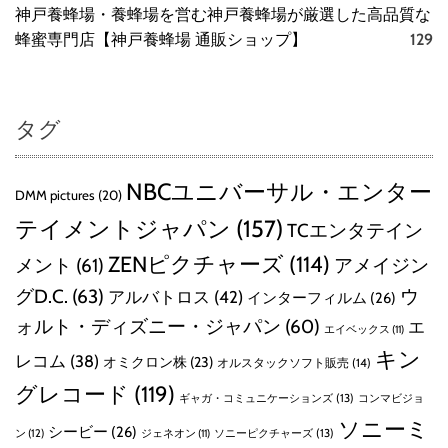
神戸養蜂場・養蜂場を営む神戸養蜂場が厳選した高品質な
蜂蜜専門店【神戸養蜂場 通販ショップ】
129
タグ
NBCユニバーサル・エンター
DMM pictures
(20)
テイメントジャパン
(157)
TCエンタテイン
ZENピクチャーズ
(114)
メント
(61)
アメイジン
グD.C.
(63)
ウ
アルバトロス
(42)
インターフィルム
(26)
ォルト・ディズニー・ジャパン
(60)
エ
エイベックス
(11)
キン
レコム
(38)
オミクロン株
(23)
オルスタックソフト販売
(14)
グレコード
(119)
ギャガ・コミュニケーションズ
(13)
コンマビジョ
ソニーミ
シービー
(26)
ン
(12)
ソニーピクチャーズ
(13)
ジェネオン
(11)