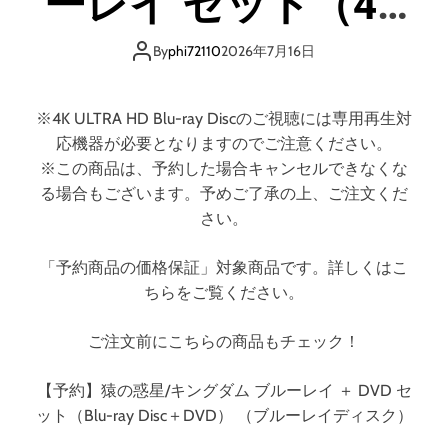
ーレイ セット（4K
ブ
ル
ULTRA HD＋ブルー
ー
By
phi72110
2026年7月16日
レ
レイ）
イ
＋
※4K ULTRA HD Blu-ray Discのご視聴には専用再生対
D
応機器が必要となりますのでご注意ください。
V
※この商品は、予約した場合キャンセルできなくな
D
る場合もございます。予めご了承の上、ご注文くだ
セ
さい。
ッ
ト
「予約商品の価格保証」対象商品です。詳しくはこ
（
ちらをご覧ください。
B
l
u
ご注文前にこちらの商品もチェック！
-
r
【予約】猿の惑星/キングダム ブルーレイ ＋ DVD セ
a
ット（Blu-ray Disc＋DVD） （ブルーレイディスク）
y
D