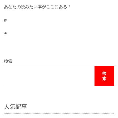
ジ
あなたの読みたい本がここにある！
ェ
ネ
シ
g:
ス
）
a:
（
ブ
ル
ー
レ
検索
イ
デ
検
ィ
索
ス
ク
）
人気記事