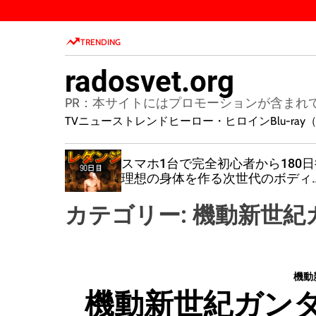
S
k
TRENDING
i
p
radosvet.org
t
o
PR：本サイトにはプロモーションが含まれ
c
TVニューストレンド
ヒーロー・ヒロイン
Blu-r
o
n
業NFT転
スマホ1台で完全初心者から180日
t
大注目】
理想の身体を作る次世代のボディ
e
メイク
n
カテゴリー:
機動新世紀
t
機動
機動新世紀ガンダム