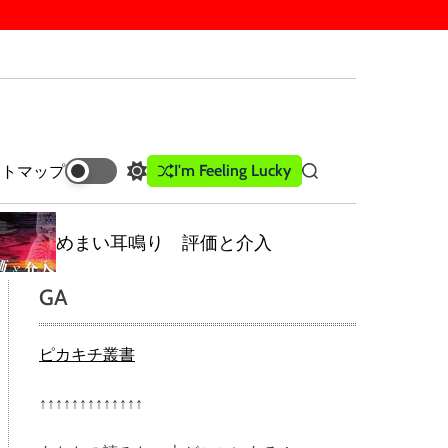
I'm Feeling Lucky
イトマップ
S
S
w
e
i
a
t
r
めまい耳鳴り 評価と介入
c
c
h
h
GA
c
o
l
ピカキチ叢書
o
r
m
↑↑↑↑↑↑↑↑↑↑↑↑↑
o
d