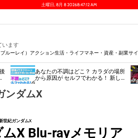
土曜日, 8月 8 2026
8
:
47
:
13
AM
ています
ay（ブルーレイ）
アクション
生活・ライフ
マネー・資産・副業
サ
後
あなたの不調はどこ？ カラダの場所
ー
から原因が セルフでわかる！ 新しい
カラダの解体新書！
ガンダムX
新世紀ガンダムX
X Blu-rayメモリア