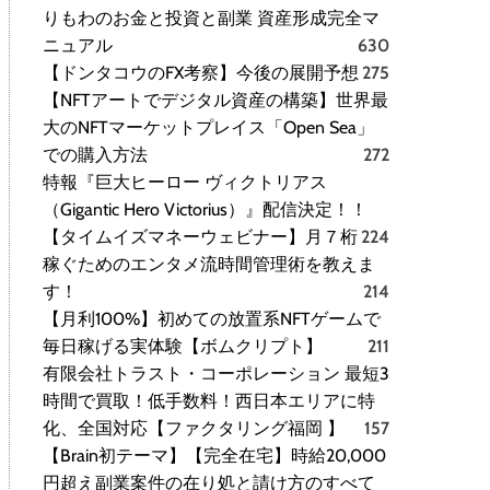
りもわのお金と投資と副業 資産形成完全マ
ニュアル
630
【ドンタコウのFX考察】今後の展開予想
275
【NFTアートでデジタル資産の構築】世界最
大のNFTマーケットプレイス「Open Sea」
での購入方法
272
特報『巨大ヒーロー ヴィクトリアス
（Gigantic Hero Victorius）』配信決定！！
【タイムイズマネーウェビナー】月７桁
224
稼ぐためのエンタメ流時間管理術を教えま
す！
214
【月利100%】初めての放置系NFTゲームで
毎日稼げる実体験【ボムクリプト】
211
有限会社トラスト・コーポレーション 最短3
時間で買取！低手数料！西日本エリアに特
化、全国対応【ファクタリング福岡 】
157
【Brain初テーマ】【完全在宅】時給20,000
円超え副業案件の在り処と請け方のすべて