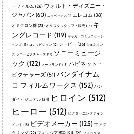
ウォルト・ディズニー・
ーフィルム
(26)
ジャパン
(60)
エレコム
(38)
エイベックス
(11)
キ
オミクロン株
(23)
オルスタックソフト販売
(14)
ングレコード
(119)
ギャガ・コミュニケーシ
シービー
(26)
ョンズ
(13)
コンマビジョン
(12)
ジェネオン
ソニーミュージ
ソニーピクチャーズ
(13)
(11)
ック
(122)
ハピネット・
ノーブランド
(13)
バンダイナム
ピクチャーズ
(61)
コ フィルムワークス
(152)
バン
ヒロイン
(512)
ダイビジュアル
(24)
ヒーロー
(512)
ビクターエンタテイン
ビデオメーカー
(125)
ファク
メント
(15)
タリング
(22)
フィンジア初期脱毛
(21)
フォックス