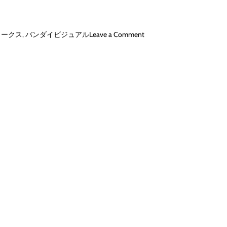
o
ワークス
,
バンダイビジュアル
Leave a Comment
n
機
動
新
世
紀
ガ
ン
ダ
ム
X
B
l
u
-
r
a