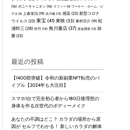
(16)
ポニーキャニオン
(16)
ラフィー
(11)
ワーナー・ホーム・ビ
感染
(23)
新型コロナ
上倉栄治
(19)
吉川徹
(13)
デオ
(11)
東宝
(41)
東映
(33)
ウイルス
(23)
松
東村宗介
(19)
角川書店
(37)
浦幹三
(28)
除
松竹
(14)
資金調達
(13)
菌
(23)
最近の投稿
【1400部突破】令和の新副業NFT転売のバ
イブル【2024年も大注目】
スマホ1台で完全初心者から180日後理想の
身体を作る次世代のボディーメイク
あなたの不調はどこ？ カラダの場所から原
因が セルフでわかる！ 新しいカラダの解体