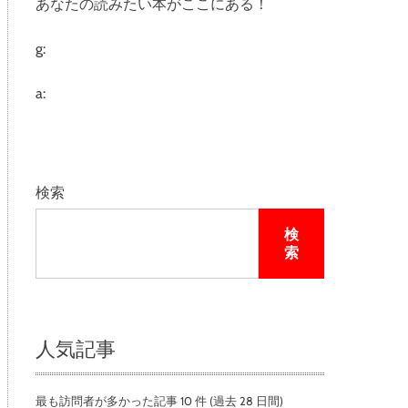
あなたの読みたい本がここにある！
e
g:
a:
検索
検
索
人気記事
最も訪問者が多かった記事 10 件 (過去 28 日間)