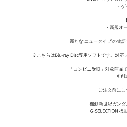
・ゲ
・新規オ
新たな‘ニュータイプ’の物
※こちらはBlu-ray Disc専用ソフトで
「コンビニ受取」対象商品
©創
ご注文前にこ
機動新世紀ガンダム
G-SELECTION