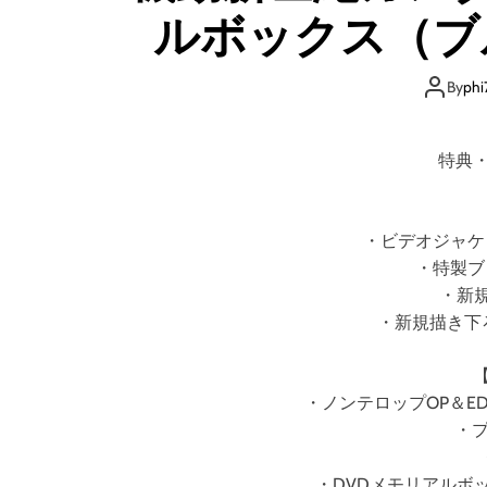
ルボックス（ブ
By
phi
特典
・ビデオジャケ
・特製ブ
・新規
・新規描き下
・ノンテロップOP＆ED
・プ
・DVDメモリアルボ