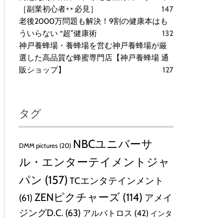
［副業初心者
必見］
147
老後2000万問題も解決！9割の健康本はも
ういらない “超”健康術
132
神戸養蜂場・養蜂場を営む神戸養蜂場が厳
選した高品質な蜂蜜専門店【神戸養蜂場 通
販ショップ】
127
タグ
NBCユニバーサ
DMM pictures
(20)
ル・エンターテイメントジャ
パン
(157)
TCエンタテインメント
ZENピクチャーズ
(114)
(61)
アメイ
ジングD.C.
(63)
アルバトロス
(42)
インタ