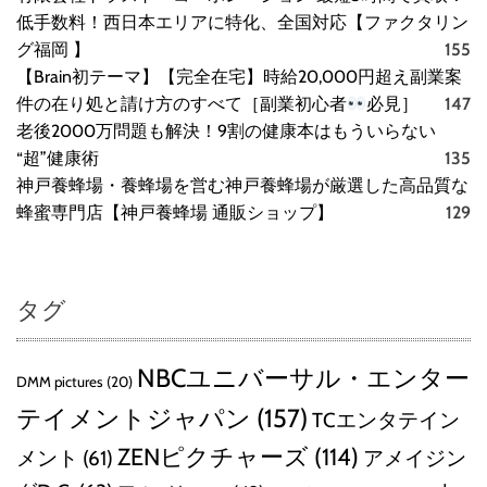
低手数料！西日本エリアに特化、全国対応【ファクタリン
グ福岡 】
155
【Brain初テーマ】【完全在宅】時給20,000円超え副業案
件の在り処と請け方のすべて［副業初心者
必見］
147
老後2000万問題も解決！9割の健康本はもういらない
“超”健康術
135
神戸養蜂場・養蜂場を営む神戸養蜂場が厳選した高品質な
蜂蜜専門店【神戸養蜂場 通販ショップ】
129
タグ
NBCユニバーサル・エンター
DMM pictures
(20)
テイメントジャパン
(157)
TCエンタテイン
ZENピクチャーズ
(114)
メント
(61)
アメイジン