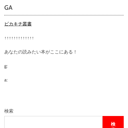
か
GA
け
る
少
ピカキチ叢書
女
ニ
↑↑↑↑↑↑↑↑↑↑↑↑↑
ュ
ー
あなたの読みたい本がここにある！
プ
ラ
イ
g:
ス
版
a:
（
ブ
ル
ー
レ
検索
イ
デ
検
ィ