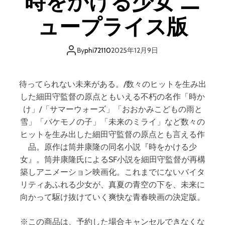
時をかける少女 ニ
d
e
ュープライス版
By
phi72110
2025年12月9日
待ってられない未来がある。/数々のヒットを生み出
した細田守監督の原点ともいえる不朽の名作「時か
け」/「サマーウォーズ」「おおかみこどもの雨と
雪」「バケモノの子」「未来のミライ」など数々の
ヒットを生み出した細田守監督の原点とも言える作
品。原作は筒井康隆の同名小説『時をかける少
女』。筒井康隆氏によるSF小説を細田守監督が再構
築しアニメーション映画化。これまでにないバイタ
リティあふれる少女が、真夏の青空の下を、未来に
向かって駆け抜けていく爽快な青春映画の決定版。
※この商品は、予約した場合キャンセルできなくな