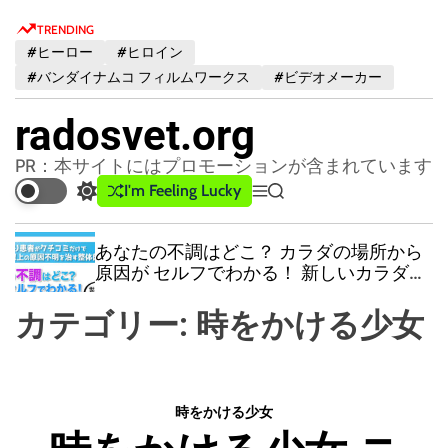
S
TRENDING
k
#ヒーロー
#ヒロイン
i
#バンダイナムコ フィルムワークス
#ビデオメーカー
p
t
radosvet.org
o
c
PR：本サイトにはプロモーションが含まれています
o
I'm Feeling Lucky
S
M
S
n
w
e
e
t
i
n
a
あなたの不調はどこ？ カラダの場所から
t
u
r
e
原因が セルフでわかる！ 新しいカラダの
c
c
n
解体新書！
h
h
t
カテゴリー:
時をかける少女
c
o
l
o
r
時をかける少女
m
o