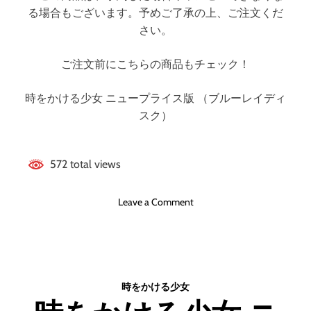
る場合もございます。予めご了承の上、ご注文くだ
さい。
ご注文前にこちらの商品もチェック！
時をかける少女 ニュープライス版 （ブルーレイディ
スク）
572 total views
o
Leave a Comment
n
時
を
か
け
時をかける少女
る
少