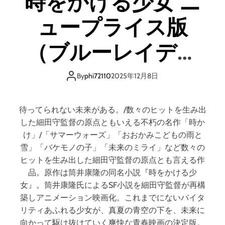
時をかける少女 ニ
女
ュープライス版
ニ
ュ
ー
（ブルーレイディ
プ
ラ
スク）
イ
By
phi72110
2025年12月8日
ス
版
待ってられない未来がある。/数々のヒットを生み出
した細田守監督の原点ともいえる不朽の名作「時か
け」/「サマーウォーズ」「おおかみこどもの雨と
雪」「バケモノの子」「未来のミライ」など数々の
ヒットを生み出した細田守監督の原点とも言える作
品。原作は筒井康隆の同名小説『時をかける少
女』。筒井康隆氏によるSF小説を細田守監督が再構
築しアニメーション映画化。これまでにないバイタ
リティあふれる少女が、真夏の青空の下を、未来に
向かって駆け抜けていく爽快な青春映画の決定版。