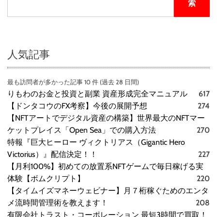
索
ス
ク
）
人気記事
最も訪問者が多かった記事 10 件 (過去 28 日間)
りもわのお金と投資と副業 資産形成完全マニュアル
617
【ドンタコウのFX考察】今後の展開予想
274
【NFTアートでデジタル資産の構築】世界最大のNFTマー
ケットプレイス「Open Sea」での購入方法
270
特報『巨大ヒーロー ヴィクトリアス（Gigantic Hero
Victorius）』配信決定！！
227
【月利100%】初めての放置系NFTゲームで毎日稼げる実
体験【ボムクリプト】
220
【タイムイズマネーウェビナー】月７桁稼ぐためのエンタ
メ流時間管理術を教えます！
208
有限会社トラスト・コーポレーション 最短3時間で買取！