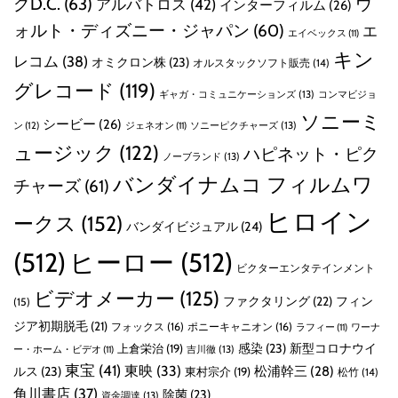
グD.C.
(63)
ウ
アルバトロス
(42)
インターフィルム
(26)
ォルト・ディズニー・ジャパン
(60)
エ
エイベックス
(11)
キン
レコム
(38)
オミクロン株
(23)
オルスタックソフト販売
(14)
グレコード
(119)
ギャガ・コミュニケーションズ
(13)
コンマビジョ
ソニーミ
シービー
(26)
ン
(12)
ソニーピクチャーズ
(13)
ジェネオン
(11)
ュージック
(122)
ハピネット・ピク
ノーブランド
(13)
バンダイナムコ フィルムワ
チャーズ
(61)
ヒロイン
ークス
(152)
バンダイビジュアル
(24)
(512)
ヒーロー
(512)
ビクターエンタテインメント
ビデオメーカー
(125)
ファクタリング
(22)
フィン
(15)
ジア初期脱毛
(21)
フォックス
(16)
ポニーキャニオン
(16)
ラフィー
(11)
ワーナ
感染
(23)
新型コロナウイ
上倉栄治
(19)
吉川徹
(13)
ー・ホーム・ビデオ
(11)
東宝
(41)
東映
(33)
ルス
(23)
松浦幹三
(28)
東村宗介
(19)
松竹
(14)
角川書店
(37)
除菌
(23)
資金調達
(13)