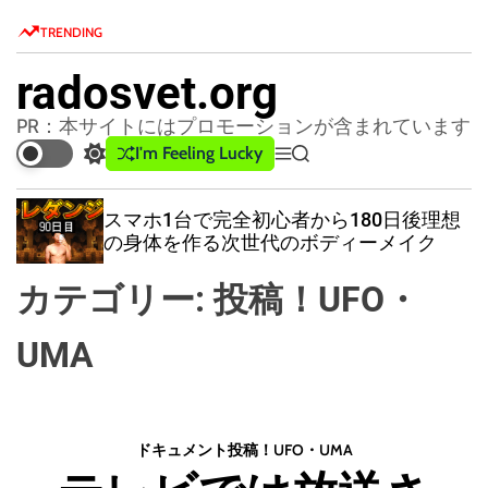
S
TRENDING
k
i
radosvet.org
p
t
PR：本サイトにはプロモーションが含まれています
o
I'm Feeling Lucky
S
M
S
c
w
e
e
o
i
n
a
スマホ1台で完全初心者から180日後理想
t
u
r
n
の身体を作る次世代のボディーメイク
c
c
t
h
h
e
カテゴリー:
投稿！UFO・
c
n
o
l
t
UMA
o
r
m
o
d
ドキュメント
投稿！UFO・UMA
e