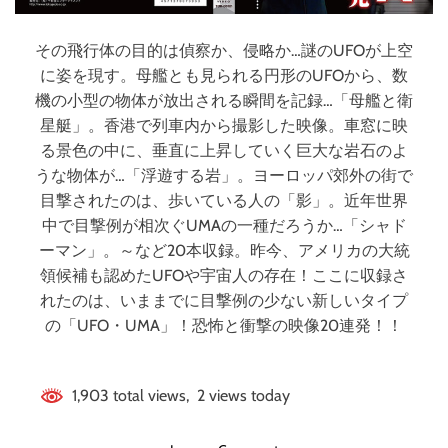
その飛行体の目的は偵察か、侵略か…謎のUFOが上空
に姿を現す。母艦とも見られる円形のUFOから、数
機の小型の物体が放出される瞬間を記録…「母艦と衛
星艇」。香港で列車内から撮影した映像。車窓に映
る景色の中に、垂直に上昇していく巨大な岩石のよ
うな物体が…「浮遊する岩」。ヨーロッパ郊外の街で
目撃されたのは、歩いている人の「影」。近年世界
中で目撃例が相次ぐUMAの一種だろうか…「シャド
ーマン」。～など20本収録。昨今、アメリカの大統
領候補も認めたUFOや宇宙人の存在！ここに収録さ
れたのは、いままでに目撃例の少ない新しいタイプ
の「UFO・UMA」！恐怖と衝撃の映像20連発！！
1,903 total views, 2 views today