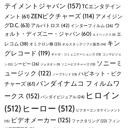
テイメントジャパン
(157)
TCエンタテイン
ZENピクチャーズ
(114)
メント
(61)
アメイジン
グD.C.
(63)
ウ
アルバトロス
(42)
インターフィルム
(26)
ォルト・ディズニー・ジャパン
(60)
エ
エイベックス
(11)
キン
レコム
(38)
オミクロン株
(23)
オルスタックソフト販売
(14)
グレコード
(119)
ギャガ・コミュニケーションズ
(13)
コンマビジョ
ソニーミ
シービー
(26)
ン
(12)
ソニーピクチャーズ
(13)
ジェネオン
(11)
ュージック
(122)
ハピネット・ピク
ノーブランド
(13)
バンダイナムコ フィルムワ
チャーズ
(61)
ヒロイン
ークス
(152)
バンダイビジュアル
(24)
(512)
ヒーロー
(512)
ビクターエンタテインメント
ビデオメーカー
(125)
ファクタリング
(22)
フィン
(15)