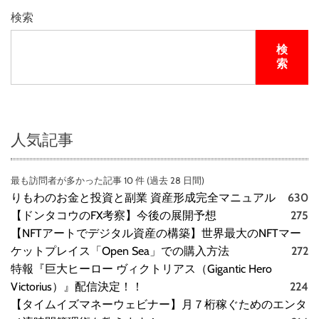
M
検索
A
衝
検
撃
索
動
画
2
0
連
人気記事
発
最も訪問者が多かった記事 10 件 (過去 28 日間)
りもわのお金と投資と副業 資産形成完全マニュアル
630
【ドンタコウのFX考察】今後の展開予想
275
【NFTアートでデジタル資産の構築】世界最大のNFTマー
ケットプレイス「Open Sea」での購入方法
272
特報『巨大ヒーロー ヴィクトリアス（Gigantic Hero
Victorius）』配信決定！！
224
【タイムイズマネーウェビナー】月７桁稼ぐためのエンタ