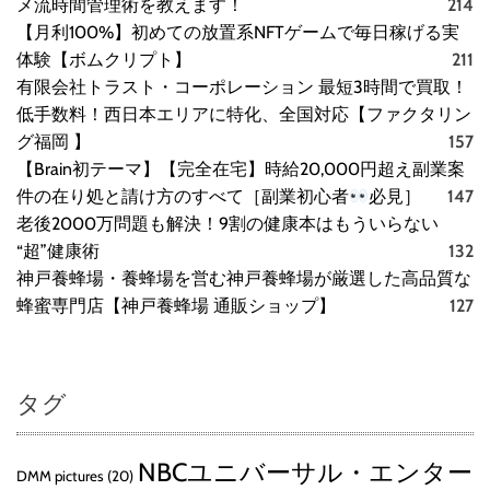
メ流時間管理術を教えます！
214
【月利100%】初めての放置系NFTゲームで毎日稼げる実
体験【ボムクリプト】
211
有限会社トラスト・コーポレーション 最短3時間で買取！
低手数料！西日本エリアに特化、全国対応【ファクタリン
グ福岡 】
157
【Brain初テーマ】【完全在宅】時給20,000円超え副業案
件の在り処と請け方のすべて［副業初心者
必見］
147
老後2000万問題も解決！9割の健康本はもういらない
“超”健康術
132
神戸養蜂場・養蜂場を営む神戸養蜂場が厳選した高品質な
蜂蜜専門店【神戸養蜂場 通販ショップ】
127
タグ
NBCユニバーサル・エンター
DMM pictures
(20)