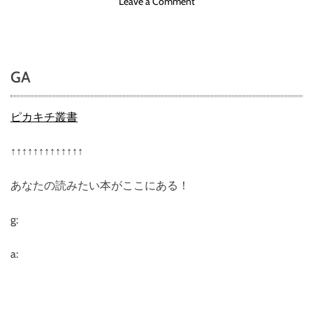
o
Leave a Comment
n
テ
レ
ビ
GA
で
は
放
ピカキチ叢書
送
さ
↑↑↑↑↑↑↑↑↑↑↑↑↑
れ
な
あなたの読みたい本がここにある！
い
（
裏
g:
）
U
a:
F
O
・
U