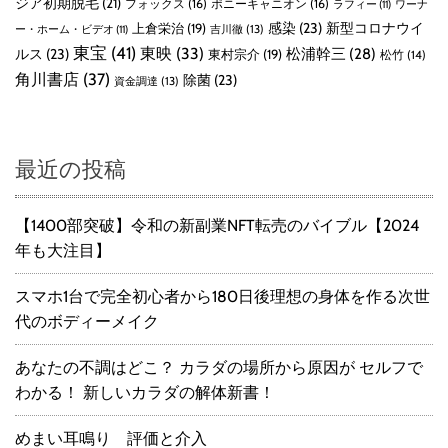
ジア初期脱毛
(21)
フォックス
(16)
ポニーキャニオン
(16)
ラフィー
(11)
ワーナ
感染
(23)
新型コロナウイ
上倉栄治
(19)
吉川徹
(13)
ー・ホーム・ビデオ
(11)
東宝
(41)
東映
(33)
ルス
(23)
松浦幹三
(28)
東村宗介
(19)
松竹
(14)
角川書店
(37)
除菌
(23)
資金調達
(13)
最近の投稿
【1400部突破】令和の新副業NFT転売のバイブル【2024
年も大注目】
スマホ1台で完全初心者から180日後理想の身体を作る次世
代のボディーメイク
あなたの不調はどこ？ カラダの場所から原因が セルフで
わかる！ 新しいカラダの解体新書！
めまい耳鳴り 評価と介入