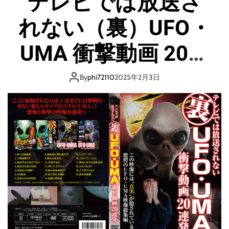
テレビでは放送さ
れない（裏）UFO・
UMA 衝撃動画 20連
発
By
phi72110
2025年2月3日