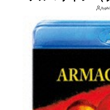
By
phi