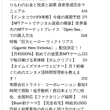
りもわのお金と投資と副業 資産形成完全マ
ニュアル
616
【ドンタコウのFX考察】今後の展開予想
271
【NFTアートでデジタル資産の構築】世界最
大のNFTマーケットプレイス「Open Sea」
での購入方法
268
特報『巨大ヒーロー ヴィクトリアス
（Gigantic Hero Victorius）』配信決定！！
【月利100%】初めての放置系NFTゲーム
222
で毎日稼げる実体験【ボムクリプト】
211
【タイムイズマネーウェビナー】月７桁稼
ぐためのエンタメ流時間管理術を教えま
す！
210
有限会社トラスト・コーポレーション 最短3
時間で買取！低手数料！西日本エリアに特
化、全国対応【ファクタリング福岡 】
155
【Brain初テーマ】【完全在宅】時給20,000
円超え副業案件の在り処と請け方のすべて