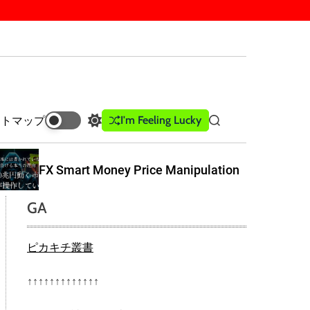
I'm Feeling Lucky
イトマップ
S
S
w
e
i
a
t
r
FX Smart Money Price Manipulation
c
c
h
h
GA
c
o
l
ピカキチ叢書
o
r
m
↑↑↑↑↑↑↑↑↑↑↑↑↑
o
d