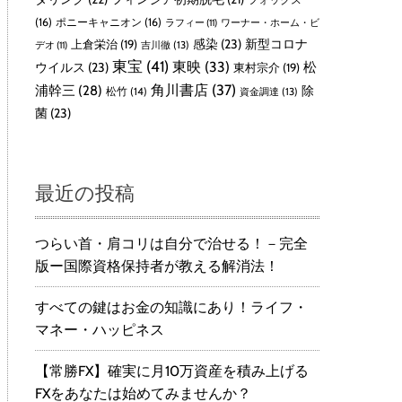
(16)
ポニーキャニオン
(16)
ラフィー
(11)
ワーナー・ホーム・ビ
感染
(23)
新型コロナ
上倉栄治
(19)
吉川徹
(13)
デオ
(11)
東宝
(41)
東映
(33)
ウイルス
(23)
松
東村宗介
(19)
角川書店
(37)
浦幹三
(28)
除
松竹
(14)
資金調達
(13)
菌
(23)
最近の投稿
つらい首・肩コリは自分で治せる！－完全
版ー国際資格保持者が教える解消法！
すべての鍵はお金の知識にあり！ライフ・
マネー・ハッピネス
【常勝FX】確実に月10万資産を積み上げる
FXをあなたは始めてみませんか？