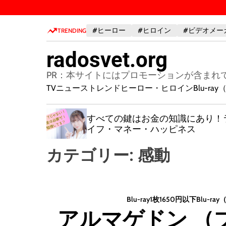
S
k
#ヒーロー
#ヒロイン
#ビデオメー
i
TRENDING
p
radosvet.org
t
o
PR：本サイトにはプロモーションが含まれ
c
TVニューストレンド
ヒーロー・ヒロイン
Blu-r
o
n
治せる！
すべての鍵はお金の知識にあり！
t
が教える
イフ・マネー・ハッピネス
e
n
カテゴリー:
感動
t
Blu-ray1枚1650円以下
Blu-r
アルマゲドン （