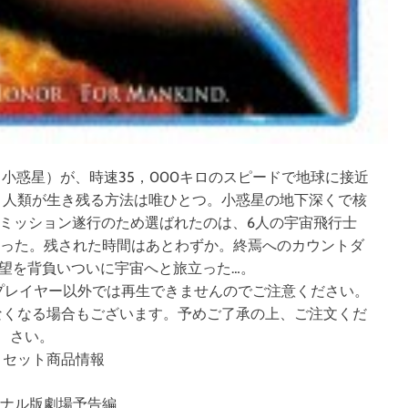
小惑星）が、時速35，000キロのスピードで地球に接近
。人類が生き残る方法は唯ひとつ。小惑星の地下深くで核
ミッション遂行のため選ばれたのは、6人の宇宙飛行士
だった。残された時間はあとわずか。終焉へのカウントダ
望を背負いついに宇宙へと旅立った…。
す。対応プレイヤー以外では再生できませんのでご注意ください。
なくなる場合もございます。予めご了承の上、ご注文くだ
さい。
・セット商品情報
ジナル版劇場予告編