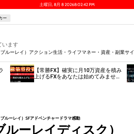
土曜日, 8月 8 2026
8
:
02
:
43
PM
カー
ています
ay（ブルーレイ）
アクション
生活・ライフ
マネー・資産・副業
サ
ラ
【常勝FX】確実に月10万資産を積み
上げるFXをあなたは始めてみません
か？
ay（ブルーレイ）
SF
アドベンチャー
ドラマ
感動
ブルーレイディスク）