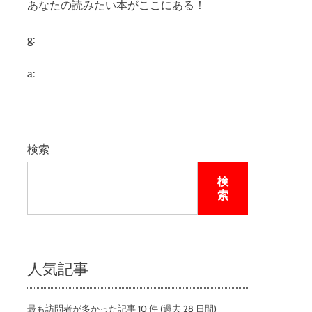
あなたの読みたい本がここにある！
e
g:
a:
検索
検
索
人気記事
最も訪問者が多かった記事 10 件 (過去 28 日間)