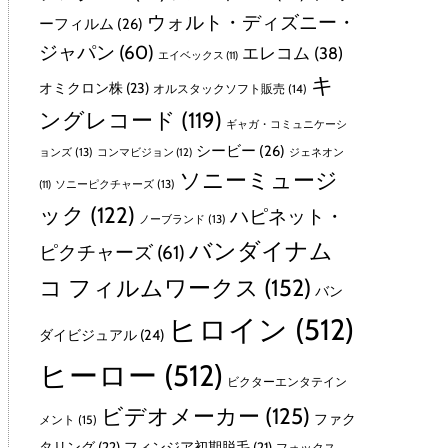
ウォルト・ディズニー・
ーフィルム
(26)
ジャパン
(60)
エレコム
(38)
エイベックス
(11)
キ
オミクロン株
(23)
オルスタックソフト販売
(14)
ングレコード
(119)
ギャガ・コミュニケーシ
シービー
(26)
ョンズ
(13)
コンマビジョン
(12)
ジェネオン
ソニーミュージ
ソニーピクチャーズ
(13)
(11)
ック
(122)
ハピネット・
ノーブランド
(13)
バンダイナム
ピクチャーズ
(61)
コ フィルムワークス
(152)
バン
ヒロイン
(512)
ダイビジュアル
(24)
ヒーロー
(512)
ビクターエンタテイン
ビデオメーカー
(125)
ファク
メント
(15)
タリング
(22)
フィンジア初期脱毛
(21)
フォックス