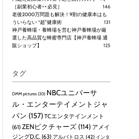
［副業初心者
必見］
146
老後2000万問題も解決！9割の健康本はも
ういらない “超”健康術
131
神戸養蜂場・養蜂場を営む神戸養蜂場が厳
選した高品質な蜂蜜専門店【神戸養蜂場 通
販ショップ】
125
タグ
NBCユニバーサ
DMM pictures
(20)
ル・エンターテイメントジャ
パン
(157)
TCエンタテインメント
ZENピクチャーズ
(114)
(61)
アメイ
ジングD.C.
(63)
アルバトロス
(42)
インタ