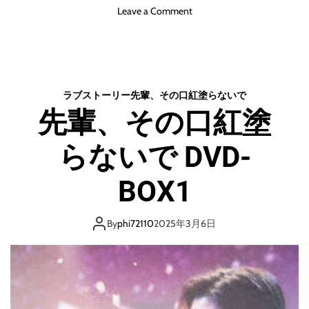
o
Leave a Comment
n
先
輩
、
そ
ラブストーリー
先輩、その口紅塗らないで
の
先輩、その口紅塗
口
紅
らないで DVD-
塗
ら
な
BOX1
い
で
B
By
phi72110
2025年3月6日
l
u
-
r
a