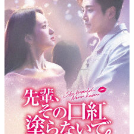
y
B
O
X
1
（
ブ
ル
ー
レ
イ
デ
ィ
ス
ク
）