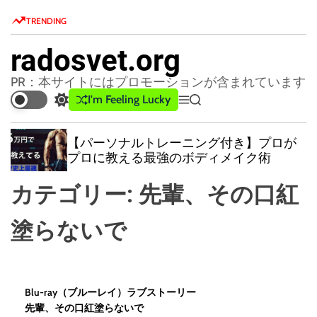
S
TRENDING
k
i
radosvet.org
p
t
PR：本サイトにはプロモーションが含まれています
o
I'm Feeling Lucky
S
M
S
c
w
e
e
o
i
n
a
【パーソナルトレーニング付き】プロが
t
u
r
n
プロに教える最強のボディメイク術
c
c
t
h
h
e
カテゴリー:
先輩、その口紅
c
n
o
l
t
塗らないで
o
r
m
o
d
Blu-ray（ブルーレイ）
ラブストーリー
e
先輩、その口紅塗らないで