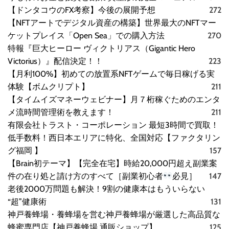
【ドンタコウのFX考察】今後の展開予想
272
【NFTアートでデジタル資産の構築】世界最大のNFTマー
ケットプレイス「Open Sea」での購入方法
270
特報『巨大ヒーロー ヴィクトリアス（Gigantic Hero
Victorius）』配信決定！！
223
【月利100%】初めての放置系NFTゲームで毎日稼げる実
体験【ボムクリプト】
211
【タイムイズマネーウェビナー】月７桁稼ぐためのエンタ
メ流時間管理術を教えます！
211
有限会社トラスト・コーポレーション 最短3時間で買取！
低手数料！西日本エリアに特化、全国対応【ファクタリン
グ福岡 】
157
【Brain初テーマ】【完全在宅】時給20,000円超え副業案
件の在り処と請け方のすべて［副業初心者
必見］
147
老後2000万問題も解決！9割の健康本はもういらない
“超”健康術
131
神戸養蜂場・養蜂場を営む神戸養蜂場が厳選した高品質な
蜂蜜専門店【神戸養蜂場 通販ショップ】
125