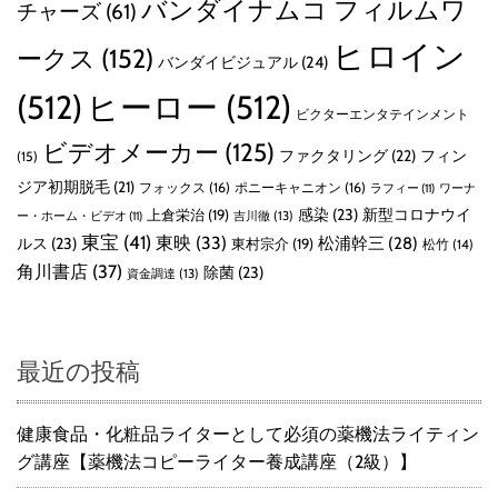
バンダイナムコ フィルムワ
チャーズ
(61)
ヒロイン
ークス
(152)
バンダイビジュアル
(24)
(512)
ヒーロー
(512)
ビクターエンタテインメント
ビデオメーカー
(125)
ファクタリング
(22)
フィン
(15)
ジア初期脱毛
(21)
フォックス
(16)
ポニーキャニオン
(16)
ラフィー
(11)
ワーナ
感染
(23)
新型コロナウイ
上倉栄治
(19)
吉川徹
(13)
ー・ホーム・ビデオ
(11)
東宝
(41)
東映
(33)
ルス
(23)
松浦幹三
(28)
東村宗介
(19)
松竹
(14)
角川書店
(37)
除菌
(23)
資金調達
(13)
最近の投稿
健康食品・化粧品ライターとして必須の薬機法ライティン
グ講座【薬機法コピーライター養成講座（2級）】