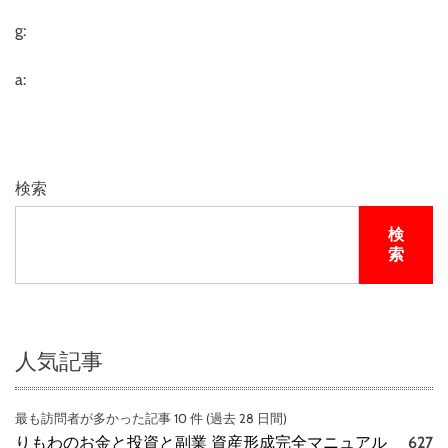
で
D
g:
V
D
a:
-
B
O
X
1
検索
検
索
人気記事
最も訪問者が多かった記事 10 件 (過去 28 日間)
りもわのお金と投資と副業 資産形成完全マニュアル
627