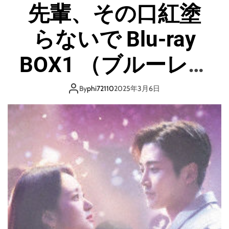
先輩、その口紅塗
らないで Blu-ray
BOX1 （ブルーレイ
ディスク）
By
phi72110
2025年3月6日