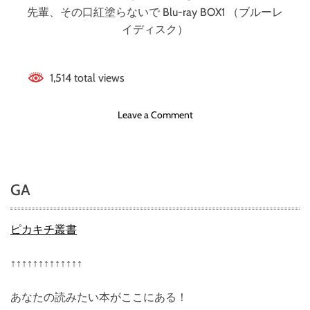
先輩、その口紅塗らないで Blu-ray BOX1 （ブルーレ
イディスク）
1,514 total views
o
Leave a Comment
n
先
輩
、
GA
そ
の
口
ピカキチ叢書
紅
塗
↑↑↑↑↑↑↑↑↑↑↑↑↑
ら
な
あなたの読みたい本がここにある！
い