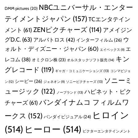
NBCユニバーサル・エンター
DMM pictures
(20)
テイメントジャパン
(157)
TCエンタテイン
ZENピクチャーズ
(114)
メント
(61)
アメイジン
グD.C.
(63)
ウ
アルバトロス
(42)
インターフィルム
(26)
ォルト・ディズニー・ジャパン
(60)
エ
エイベックス
(11)
キン
レコム
(38)
オミクロン株
(23)
オルスタックソフト販売
(14)
グレコード
(119)
ギャガ・コミュニケーションズ
(13)
コンマビジョ
ソニーミ
シービー
(26)
ン
(12)
ソニーピクチャーズ
(13)
ジェネオン
(11)
ュージック
(122)
ハピネット・ピク
ノーブランド
(13)
バンダイナムコ フィルムワ
チャーズ
(61)
ヒロイン
ークス
(152)
バンダイビジュアル
(24)
(514)
ヒーロー
(514)
ビクターエンタテインメント