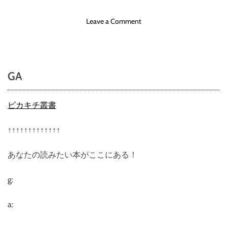
o
Leave a Comment
n
東
方
三
GA
侠
ワ
ン
ピカキチ叢書
ダ
ー
↑↑↑↑↑↑↑↑↑↑↑↑↑
・
ガ
あなたの読みたい本がここにある！
ー
ル
ズ
g:
2
4
a:
K
リ