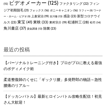
ビデオメーカー
(125)
ファクタリング
(22)
フィン
(15)
ジア初期脱毛
(21)
フォックス
(16)
ポニーキャニオン
(16)
ラフィー
(11)
ワーナ
感染
(23)
新型コロナウイ
上倉栄治
(19)
吉川徹
(13)
ー・ホーム・ビデオ
(11)
東宝
(41)
東映
(33)
ルス
(23)
松浦幹三
(28)
東村宗介
(19)
松竹
(14)
角川書店
(37)
除菌
(23)
資金調達
(13)
最近の投稿
【パーソナルトレーニング付き】プロがプロに教える最強
のボディメイク術
柔道整復師のくせに「ギックリ腰」多発野郎の物語～急性
腰痛のリアル～
【ドッカンバトル】最新ヒロインバトル攻略生配信！初見
さん大歓迎！