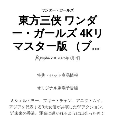
o
d
ワンダー・ガールズ
e
東方三侠 ワンダ
ー・ガールズ 4Kリ
マスター版 （ブル
ーレイディスク）
By
phi72110
2026年2月9日
特典・セット商品情報
オリジナル劇場予告編
ミシェル・ヨー、マギー・チャン、アニタ・ムイ、
アジアを代表する3大女優が共演したSFアクション。
近未来の香港、運命に導かれるように出会った強く