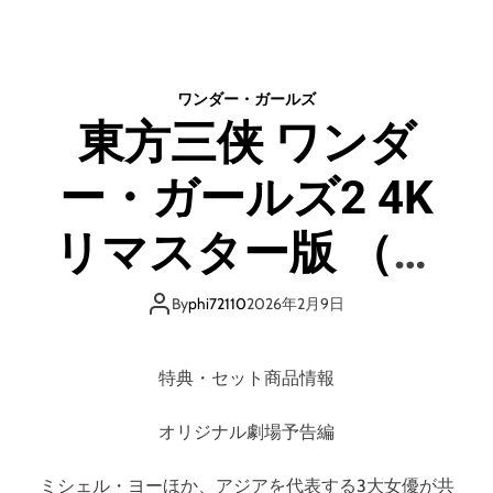
東
方
三
侠
ワンダー・ガールズ
ワ
東方三侠 ワンダ
ン
ダ
ー・ガールズ2 4K
ー
・
ガ
リマスター版 （ブ
ー
ル
ルーレイディス
ズ
By
phi72110
2026年2月9日
4
ク）
K
リ
特典・セット商品情報
マ
ス
オリジナル劇場予告編
タ
ー
ミシェル・ヨーほか、アジアを代表する3大女優が共