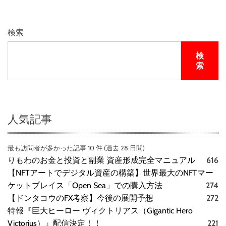
マ
ス
タ
検索
ー
版
検
（
索
ブ
ル
ー
レ
イ
人気記事
デ
ィ
最も訪問者が多かった記事 10 件 (過去 28 日間)
ス
りもわのお金と投資と副業 資産形成完全マニュアル
616
ク
）
【NFTアートでデジタル資産の構築】世界最大のNFTマー
ケットプレイス「Open Sea」での購入方法
274
【ドンタコウのFX考察】今後の展開予想
272
特報『巨大ヒーロー ヴィクトリアス（Gigantic Hero
Victorius）』配信決定！！
221