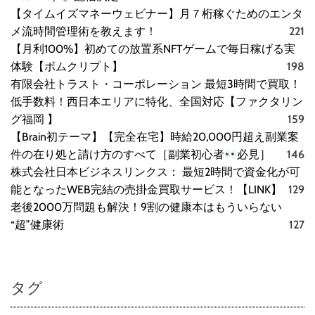
【タイムイズマネーウェビナー】月７桁稼ぐためのエンタ
メ流時間管理術を教えます！
221
【月利100%】初めての放置系NFTゲームで毎日稼げる実
体験【ボムクリプト】
198
有限会社トラスト・コーポレーション 最短3時間で買取！
低手数料！西日本エリアに特化、全国対応【ファクタリン
グ福岡 】
159
【Brain初テーマ】【完全在宅】時給20,000円超え副業案
件の在り処と請け方のすべて［副業初心者
必見］
146
株式会社日本ビジネスリンクス： 最短2時間で資金化が可
能となったWEB完結の売掛金買取サービス！【LINK】
129
老後2000万問題も解決！9割の健康本はもういらない
“超”健康術
127
タグ