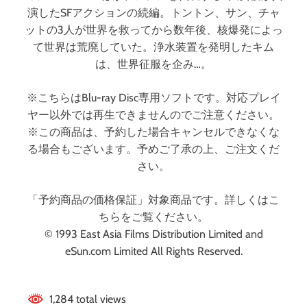
版
演したSFアクションの続編。トントン、サン、チャ
（
ットの3人が世界を救ってから数年後、核爆発によっ
ブ
て世界は荒廃していた。浄水装置を発明したキム
ル
ー
は、世界征服を企み…。
レ
イ
※こちらはBlu-ray Disc専用ソフトです。対応プレイ
デ
ヤー以外では再生できませんのでご注意ください。
ィ
※この商品は、予約した場合キャンセルできなくな
ス
る場合もございます。予めご了承の上、ご注文くだ
ク
さい。
）
「予約商品の価格保証」対象商品です。詳しくはこ
ちらをご覧ください。
© 1993 East Asia Films Distribution Limited and
eSun.com Limited All Rights Reserved.
1,284 total views