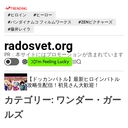
S
TRENDING
k
#ヒロイン
#ヒーロー
i
#バンダイナムコ フィルムワークス
#ZENピクチャーズ
p
#藤井レイラ
t
o
radosvet.org
c
o
PR：本サイトにはプロモーションが含まれています
n
I'm Feeling Lucky
S
M
S
t
w
e
e
e
i
n
a
【ドッカンバトル】最新ヒロインバトル
t
u
r
n
攻略生配信！初見さん大歓迎！
c
c
t
h
h
カテゴリー:
ワンダー・ガー
c
o
l
ルズ
o
r
m