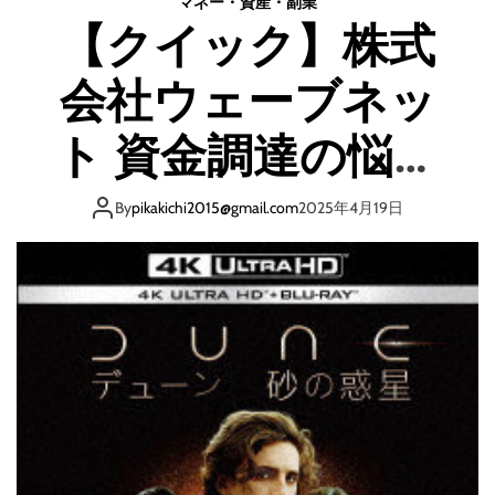
マネー・資産・副業
T
【クイック】株式
o
d
会社ウェーブネッ
a
y
】
ト 資金調達の悩み
c
h
を1分でも早くスピ
e
By
pikakichi2015@gmail.com
2025年4月19日
c
ード解決!あなたが
k
!
A
保有している売掛
I
フ
金はいくらですか?
ァ
ク
タ
リ
ン