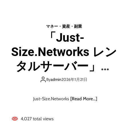
「
ム
ー
ム
マネー・資産・副業
ー
「Just-
ド
メ
Size.Networks レン
イ
ン
」
タルサーバー」ご
独
自
利用募集・株式会社
ド
By
admin
2026年1月21日
メ
セブンアーチザン
イ
ン
Just-Size.Networks
[Read More…]
(
Ｇ
Ｍ
4,027 total views
Ｏ