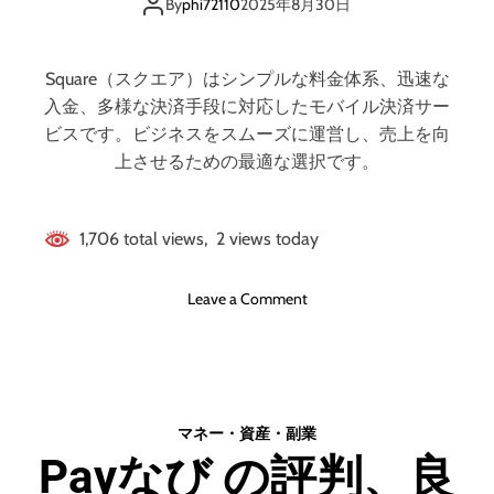
メリットとデメリ
内
)
By
phi72110
2025年8月30日
N
の
ット!! 【徹底解説】
o
評
1
判
Square（スクエア）はシンプルな料金体系、迅速な
レ
、
入金、多様な決済手段に対応したモバイル決済サー
ン
良
ビスです。ビジネスをスムーズに運営し、売上を向
タ
い
上させるための最適な選択です。
ル
口
サ
コ
ー
ミ
1,706 total views, 2 views today
バ
、
ー
悪
い
o
Leave a Comment
口
n
コ
S
ミ
q
、
u
メ
a
マネー・資産・副業
リ
r
Payなび の評判、良
ッ
e
ト
(