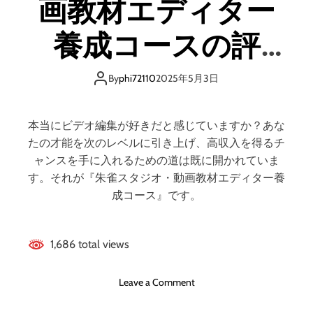
画教材エディター
イ
は
ン
ど
」
養成コースの評
う
独
な
自
判、良い口コミ、
の
ド
By
phi72110
2025年5月3日
？
メ
【
悪い口コミ、メリ
イ
徹
ン
本当にビデオ編集が好きだと感じていますか？あな
底
の
ットとデメリット
たの才能を次のレベルに引き上げ、高収入を得るチ
解
評
ャンスを手に入れるための道は既に開かれていま
説
判
はどうなの？
す。それが『朱雀スタジオ・動画教材エディター養
】
、
成コース』です。
良
い
口
1,686 total views
コ
ミ
、
o
Leave a Comment
悪
n
い
朱