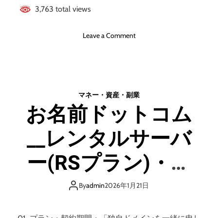
s
3,763 total views
レ
ン
o
Leave a Comment
タ
n
ル
【
サ
T
ー
h
バ
r
ー
マネー・資産・副業
e
」
お名前ドットコム
e
ご
s
利
__レンタルサーバ
（
用
ス
募
リ
ー(RSプラン)・ド
集
ー
・
ズ
株
メイン同時お申込
）
By
admin
2026年1月21日
式
】
会
み手順
快
社
適