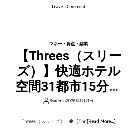
ペ
o
Leave a Comment
パ
n
ボ
「
株
J
式
u
会
s
社
マネー・資産・副業
t
)
【Threes（スリー
-
会
S
員
ズ）】快適ホテル
i
募
z
集
e
空間31都市15分単
.
N
位で利用できる・
e
By
admin
2026年1月21日
t
トーキョーサンマ
w
o
Threes（スリーズ） ◆【Thr
[Read More…]
r
ルナナ株式会社
k