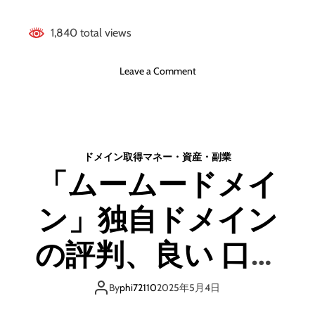
ミ
、
1,840 total views
メ
リ
o
ッ
Leave a Comment
n
ト
イ
と
ー
デ
サ
メ
ロ
リ
ドメイン取得
マネー・資産・副業
ン
ッ
「ムームードメイ
グ
ト
ル
は
ン」独自ドメイン
ー
ど
プ
う
の
な
の評判、良い 口コ
評
の
判
？
ミ、悪い口コミ、
、
【
By
phi72110
2025年5月4日
良
徹