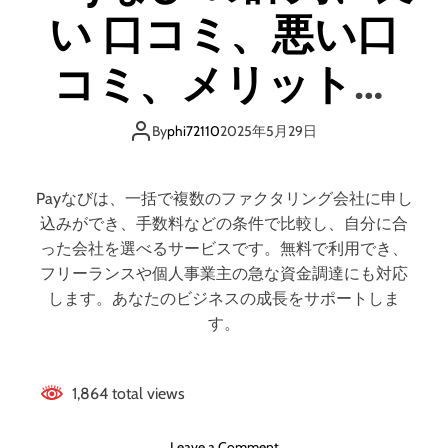
と
い 口コミ、悪い口
ス
デ
ク
メ
エ
コミ、メリットと
リ
ア
ッ
)
デメリットはどう
ト
評
By
phi72110
2025年5月29日
は
判
なの？ 【徹底解
ど
、
う
良
Payなびは、一括で複数のファクタリング会社に申し
な
い
説】
込みができ、手数料などの条件で比較し、自分に合
の
口
った会社を選べるサービスです。無料で利用でき、
？
コ
フリーランスや個人事業主の急な資金調達にも対応
【
ミ
します。あなたのビジネスの成長をサポートしま
徹
、
す。
底
悪
解
い
説
口
】
1,864 total views
コ
ミ
、
o
Leave a Comment