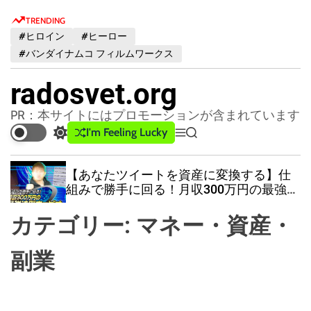
S
TRENDING
k
#ヒロイン
#ヒーロー
i
#バンダイナムコ フィルムワークス
p
t
radosvet.org
o
c
PR：本サイトにはプロモーションが含まれています
o
I'm Feeling Lucky
S
M
S
n
w
e
e
t
i
n
a
【あなたツイートを資産に変換する】仕
t
u
r
e
組みで勝手に回る！月収300万円の最強法
c
c
n
則ウェビナー
h
h
t
カテゴリー:
マネー・資産・
c
o
l
副業
o
r
m
o