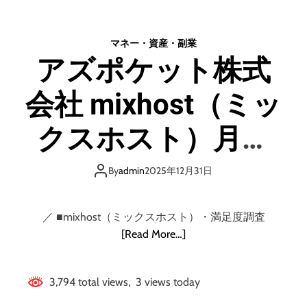
式
ザ
す
会
イ
る
社
ン
な
マネー・資産・副業
プ
を
ら
アズポケット株式
チ
デ
ジ
ー
会社 mixhost（ミッ
ョ
タ
ブ
と
・
A
クスホスト）月額
プ
I
ロ
で
968円から使える国
グ
By
admin
2025年12月31日
ラ
内No1レンタルサー
ム
名
／ ■mixhost（ミックスホスト）・満足度調査
面
バー
[Read More…]
接
無
し
3,794 total views, 3 views today
で
最