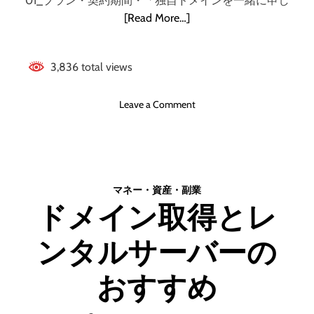
01_プラン・契約期間・「独自ドメインを一緒に申し
セ
ホ
[Read More…]
ブ
テ
ン
ル
ア
空
ー
3,836 total views
間
チ
3
ザ
o
Leave a Comment
1
ン
n
都
お
市
名
1
前
5
ド
分
マネー・資産・副業
ッ
単
ドメイン取得とレ
ト
位
コ
で
ンタルサーバーの
ム
利
_
用
_
で
おすすめ
レ
き
ン
る