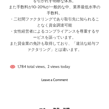
を引かれず明瞭な体系。
また手数料が10-20%が一般的な中、業界最低水準の
手数料。
・二社間ファクタリングであり取引先に知られるこ
となく資金調達可能
・女性経営者によるコンプライアンスを尊重するサ
ービスを謳っています。
また貸金業の免許も取得しており、「違法な給与フ
ァクタリング」とは違います。
1,784 total views, 2 views today
o
Leave a Comment
n
【
P
a
y