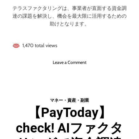
と
テラスファクタリングは、事業者が直面する資金調
デ
メ
達の課題を解決し、機会を最大限に活用するための
リ
助けとなります。
ッ
ト
は
1,470 total views
ど
う
o
Leave a Comment
な
n
の
テ
？
ラ
ス
フ
マネー・資産・副業
ァ
【PayToday】
ク
タ
check! AIファクタ
リ
ン
グ