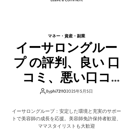
メ
n
リ
P
ッ
a
ト
y
と
な
マネー・資産・副業
デ
び
メ
イーサロングルー
の
リ
評
ッ
プ の評判、良い 口
判
ト
、
!
良
コミ、悪い口コ
!
い
【
口
ミ、メリットとデ
徹
コ
By
phi72110
2025年5月5日
底
ミ
解
メリットはどうな
、
説
悪
イーサロングループ：安定した環境と充実のサポー
】
い
の？ 【徹底解説】
トで美容師の成長を応援。美容師免許保持者歓迎、
口
ママスタイリストも大歓迎
コ