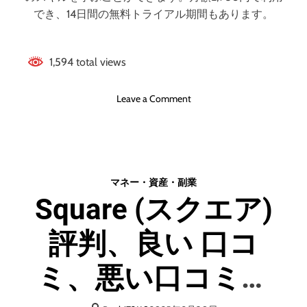
ミ
チ
でき、14日間の無料トライアル期間もあります。
ッ
ン
ク
グ
ス
サ
1,594 total views
ホ
ー
ス
ビ
ト
o
ス
Leave a Comment
）
n
【
月
C
プ
額
a
チ
9
s
ジ
6
e
ョ
マネー・資産・副業
8
g
ブ
Square (スクエア)
円
o
】
か
o
ら
評判、良い 口コ
d
使
(
え
カ
ミ、悪い口コミ、
る
セ
国
グ