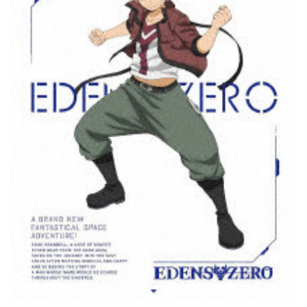
【
の
徹
評
底
判
解
、
説
良
】
い
口
コ
ミ
、
悪
い
口
コ
ミ
、
メ
リ
ッ
ト