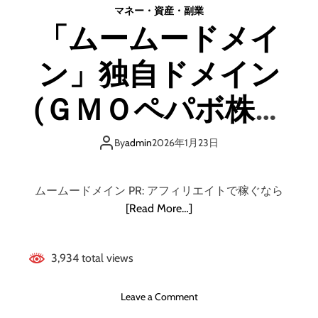
d
マネー・資産・副業
e
「ムームードメイ
ン」独自ドメイン
(ＧＭＯペパボ株式
会社) 会員募集
By
admin
2026年1月23日
ムームードメイン PR: アフィリエイトで稼ぐなら
[Read More…]
3,934 total views
o
Leave a Comment
n