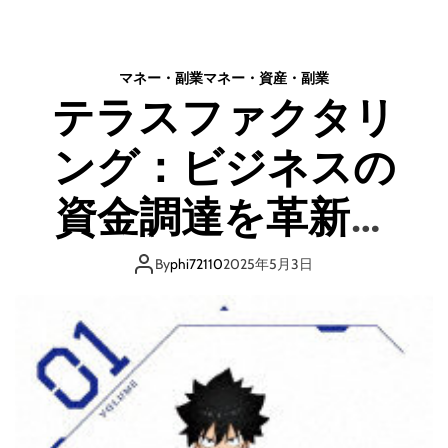
口
雀
コ
ス
ミ
タ
マネー・副業
マネー・資産・副業
、
ジ
テラスファクタリ
メ
オ
リ
・
ッ
ング：ビジネスの
動
ト
画
と
教
資金調達を革新す
デ
材
メ
エ
る新たな解
リ
デ
By
phi72110
2025年5月3日
ッ
ィ
ト
タ
は
ー
ど
養
う
成
な
コ
の
ー
？
ス