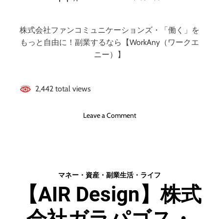
/
リ
「働く」をもっと
ブ
ゾ
ラ
株式会社ファンコミュニケーションズ・「働く」を
ー
ン
自由に！副業する
ト
もっと自由に！副業するなら【WorkAny（ワークエ
ド
バ
ニー）】
腕
イ
なら
時
ト
計
の
2,442 total views
・
お
通
仕
o
販
Leave a Comment
事
n
購
検
【
入
索
W
・
・
o
人
紹
r
気
介
マネー・資産・副業
生活・ライフ
k
ラ
【AIR Design】株式
A
ン
n
キ
会社ガラパゴス・
y
ン