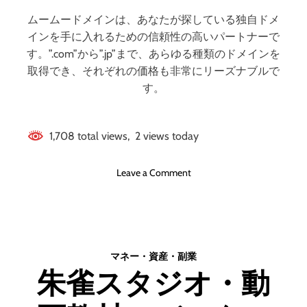
メリットとデメリ
い
底
口
解
ムームードメインは、あなたが探している独自ドメ
コ
説
ットはどうなの？
インを手に入れるための信頼性の高いパートナーで
ミ
】
す。”.com”から”.jp”まで、あらゆる種類のドメインを
、
【徹底解説】
取得でき、それぞれの価格も非常にリーズナブルで
悪
す。
い
口
コ
1,708 total views, 2 views today
ミ
、
メ
o
Leave a Comment
リ
n
ッ
「
ト
ム
と
ー
デ
ム
マネー・資産・副業
メ
ー
朱雀スタジオ・動
リ
ド
ッ
メ
ト