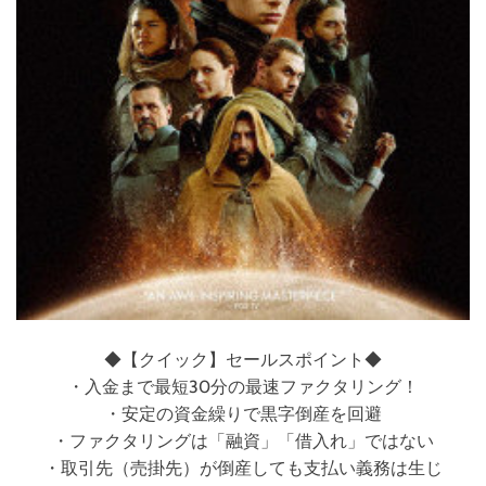
グ
で
資
金
調
達
◆【クイック】セールスポイント◆
・入金まで最短30分の最速ファクタリング！
・安定の資金繰りで黒字倒産を回避
・ファクタリングは「融資」「借入れ」ではない
・取引先（売掛先）が倒産しても支払い義務は生じ