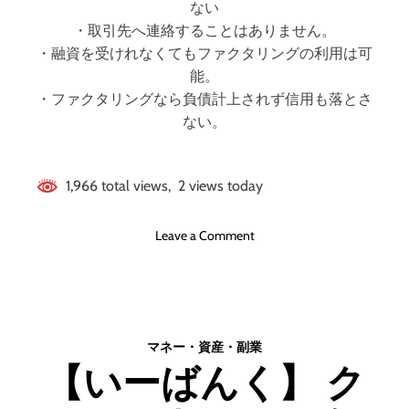
ない
・取引先へ連絡することはありません。
・融資を受けれなくてもファクタリングの利用は可
能。
・ファクタリングなら負債計上されず信用も落とさ
ない。
1,966 total views, 2 views today
o
Leave a Comment
n
【
ク
イ
ッ
マネー・資産・副業
ク
【いーばんく】 ク
】
株