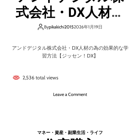
お
タ
申
式会社・DX人材の
ル
込
サ
み
為の効果的な学習
ー
By
pikakichi2015
2026年1月19日
手
バ
順
方法
ー
の
アンドデジタル株式会社・DX人材の為の効果的な学
お
習方法【ジッセン！DX】
す
す
め
2,536 total views
o
Leave a Comment
n
【
ジ
ッ
セ
マネー・資産・副業
生活・ライフ
ン