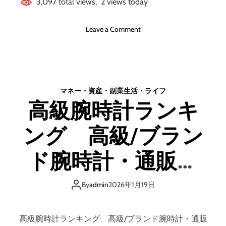
3,097 total views, 2 views today
社
Ｅ
o
Ｓ
Leave a Comment
n
Ｔ
【
＿
リ
Ｇ
ゾ
Ｒ
ー
Ｏ
マネー・資産・副業
生活・ライフ
ト
Ｕ
高級腕時計ランキ
バ
Ｐ
イ
賃
ング 高級/ブラン
ト
貸
・
の
ダ
支
ド腕時計・通販購
イ
払
ブ
い
入・人気ランキン
】
額
By
admin
2026年1月19日
【
と
グ ウブロ/オメガ/
L
変
I
わ
高級腕時計ランキング 高級/ブランド腕時計・通販