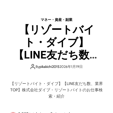
宅
為
購
の
入
効
マネー・資産・副業
「
果
【リゾートバイ
i
的
e
な
ト・ダイブ】
y
学
a
習
s
方
【LINE友だち数、
u
法
（
業界TOP】株式会社
イ
By
pikakichi2015
2026年1月19日
エ
ダイブ・リゾート
ヤ
ス
【リゾートバイト・ダイブ】【LINE友だち数、業界
）
バイトのお仕事検
TOP】株式会社ダイブ・リゾートバイトのお仕事検
」
索・紹介
株
索・紹介
式
会