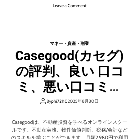
o
Leave a Comment
短
n
そ
ア
の
ズ
日
ポ
か
ケ
ら
マネー・資産・副業
ッ
仕
Casegood(カセグ)
ト
事
株
可
の評判、良い 口コ
式
能
会
、
社
即
ミ、悪い口コミ、
m
日
i
払
メリットとデメリ
x
By
phi72110
2025年8月30日
い
h
バ
ットはどうなの？
o
イ
s
Casegoodは、不動産投資を学べるオンラインスクー
ト
t
【徹底解説】
マ
ルです。不動産実務、物件価値判断、税務/会計など
（
ッ
のスキルを学ぶことができます。月額2,980円で利用