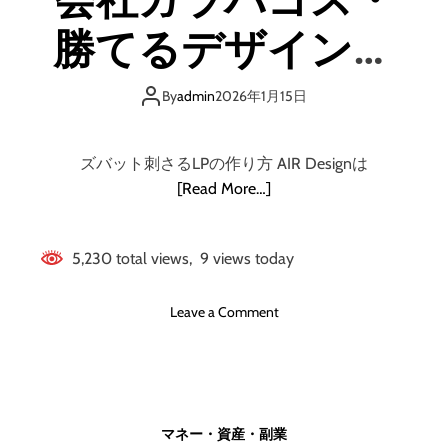
（
グ
ワ
ウ
勝てるデザインを
ー
ブ
ク
ロ
データとAIで
エ
/
By
admin
2026年1月15日
ニ
オ
ー
メ
）
ガ
ズバット刺さるLPの作り方 AIR Designは
】
/
[Read More…]
株
オ
式
ー
会
デ
5,230 total views, 9 views today
社
マ
フ
/
o
Leave a Comment
ァ
ア
n
ン
行
【
コ
A
ミ
I
ュ
R
ニ
マネー・資産・副業
D
ケ