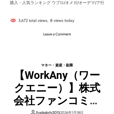
N
ら
オーデマ/ア行
購入・人気ランキング ウブロ/オメガ/オーデマ/ア行
E
ず
友
よ
だ
り
3,672 total views, 8 views today
ち
良
数
い
o
Leave a Comment
、
暮
n
業
ら
高
界
し
級
T
に
腕
O
な
時
P
る
マネー・資産・副業
計
】
【WorkAny（ワー
ラ
株
ン
式
クエニー）】株式
キ
会
ン
社
グ
ダ
会社ファンコミュ
イ
高
ブ
ニケーションズ・
級
By
pikakichi2015
2026年1月18日
・