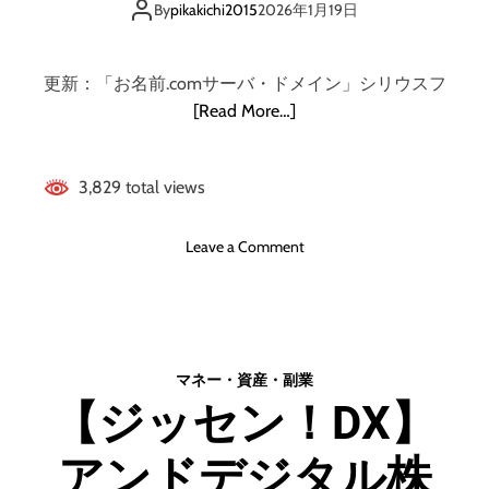
タ
By
pikakichi2015
2026年1月19日
・
ル
ト
サ
ー
ー
更新：「お名前.comサーバ・ドメイン」シリウスフ
キ
バ
ョ
[Read More…]
ー
ー
(
サ
R
ン
3,829 total views
S
マ
プ
ル
o
Leave a Comment
ラ
ナ
n
ン
ナ
ド
)
株
メ
・
式
イ
ド
会
ン
メ
社
マネー・資産・副業
取
イ
【ジッセン！DX】
得
ン
と
同
アンドデジタル株
レ
時
ン