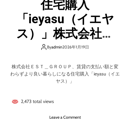
住宅購入
！
D
「ieyasu（イエヤ
X
】
ア
ス）」株式会社Ｅ
ン
ド
ＳＴ＿ＧＲＯＵＰ
デ
By
admin
2026年1月19日
ジ
賃貸の支払い額と
タ
ル
株式会社ＥＳＴ＿ＧＲＯＵＰ、賃貸の支払い額と変
株
変わらずより良い
わらずより良い暮らしになる住宅購入「ieyasu（イエ
式
ヤス）」
会
暮らしになる
社
・
2,473 total views
D
X
o
人
Leave a Comment
n
材
住
の