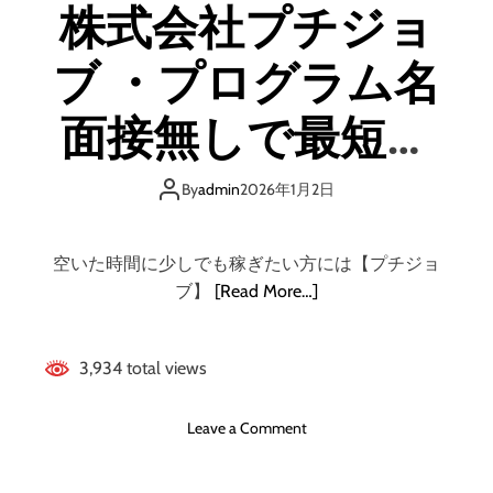
株式会社プチジョ
e
ー
s
シ
ブ ・プログラム名
i
ョ
g
ン
n
ズ
面接無しで最短そ
】
・
株
「
の日から仕事可
式
By
admin
2026年1月2日
働
会
く
能、即日払いバイ
社
」
ガ
空いた時間に少しでも稼ぎたい方には【プチジョ
を
ラ
トマッチングサー
も
ブ】
[Read More…]
パ
っ
ゴ
と
ビス【プチジョ
ス
自
3,934 total views
・
由
ブ】
勝
に
o
Leave a Comment
て
！
n
る
副
株
デ
業