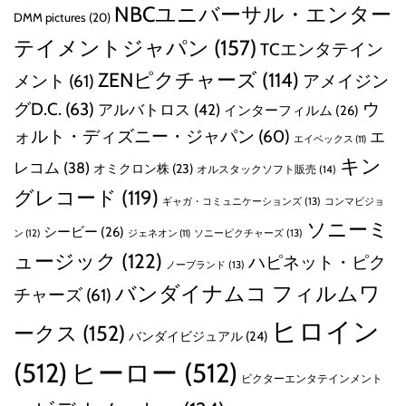
）
NBCユニバーサル・エンター
DMM pictures
(20)
（
テイメントジャパン
(157)
TCエンタテイン
特
装
ZENピクチャーズ
(114)
メント
(61)
アメイジン
限
グD.C.
(63)
ウ
定
アルバトロス
(42)
インターフィルム
(26)
版
ォルト・ディズニー・ジャパン
(60)
エ
エイベックス
(11)
）
キン
レコム
(38)
（
オミクロン株
(23)
オルスタックソフト販売
(14)
4
グレコード
(119)
ギャガ・コミュニケーションズ
(13)
コンマビジョ
K
ソニーミ
U
シービー
(26)
ン
(12)
ソニーピクチャーズ
(13)
ジェネオン
(11)
L
ュージック
(122)
ハピネット・ピク
ノーブランド
(13)
T
R
バンダイナムコ フィルムワ
チャーズ
(61)
A
ヒロイン
H
ークス
(152)
バンダイビジュアル
(24)
D
(512)
ヒーロー
(512)
＋
ビクターエンタテインメント
ブ