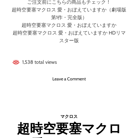
ご注文前にこちらの商品もチェック！
超時空要塞マクロス 愛・おぼえていますか（劇場版
第1作・完全版）
超時空要塞マクロス 愛・おぼえていますか
超時空要塞マクロス 愛・おぼえていますか HDリマ
スター版
1,538 total views
o
Leave a Comment
n
超
時
空
要
マクロス
塞
超時空要塞マクロ
マ
ク