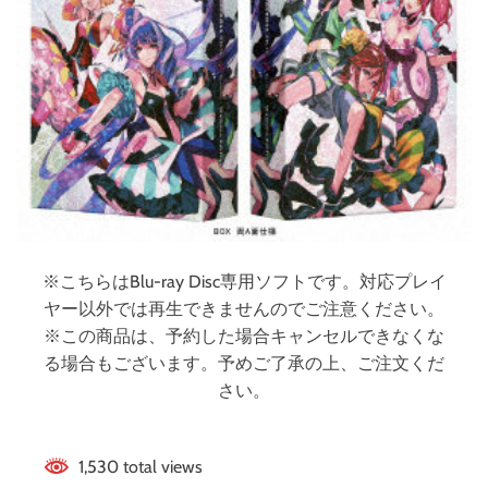
装
限
定
版
）
（
ブ
ル
ー
レ
イ
デ
※こちらはBlu-ray Disc専用ソフトです。対応プレイ
ィ
ヤー以外では再生できませんのでご注意ください。
ス
※この商品は、予約した場合キャンセルできなくな
ク
る場合もございます。予めご了承の上、ご注文くだ
）
さい。
1,530 total views