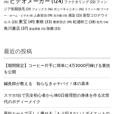
ビデオメーカー
(124)
ル
ファクタリング
(22)
フィン
(15)
ー
ジア初期脱毛
(21)
フォックス
(16)
ポニーキャニオン
(16)
ラフィー
(11)
ワーナ
レ
感染
(23)
新型コロナウイ
上倉栄治
(19)
吉川徹
(13)
ー・ホーム・ビデオ
(11)
イ
東宝
(41)
東映
(33)
ルス
(23)
松浦幹三
(28)
東村宗介
(19)
）
松竹
(14)
角川書店
(37)
除菌
(23)
資金調達
(13)
最近の投稿
【期間限定】コーヒー片手に簡単に4万2000円稼げる裏技
を公開
鍼灸師が教える 知らなきゃヤバイ！体の基本
スマホ1台で完全初心者から180日後理想の身体を作る次世
代のボディーメイク
最短ルートで正しく痩せる「もう悩まない！ダイエットの