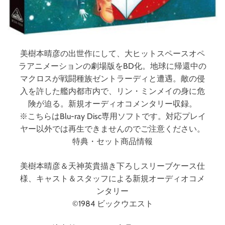
ル
ー
レ
イ
デ
美樹本晴彦の出世作にして、大ヒットスペースオペ
ィ
ラアニメーションの劇場版をBD化。地球に帰還中の
ス
マクロスが戦闘種族ゼントラーディと遭遇。敵の侵
ク
入を許した艦内都市内で、リン・ミンメイの身に危
）
険が迫る。新規オーディオコメンタリー収録。
※こちらはBlu-ray Disc専用ソフトです。対応プレイ
ヤー以外では再生できませんのでご注意ください。
特典・セット商品情報
美樹本晴彦＆天神英貴描き下ろしスリーブケース仕
様、キャスト＆スタッフによる新規オーディオコメ
ンタリー
©1984 ビックウエスト