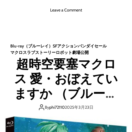
o
Leave a Comment
n
マ
ク
ロ
ス
Blu-ray（ブルーレイ）
SF
アクション
バンダイセール
Δ
マクロス
ラブストーリー
ロボット
劇場公開
B
超時空要塞マクロ
l
u
ス 愛・おぼえてい
-
r
a
ますか （ブルーレ
y
B
イディスク）
o
By
phi72110
2025年3月23日
x
W
a