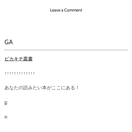
ク
o
Leave a Comment
）
n
超
時
空
GA
要
塞
マ
ピカキチ叢書
ク
ロ
↑↑↑↑↑↑↑↑↑↑↑↑↑
ス
愛
あなたの読みたい本がここにある！
・
お
ぼ
g:
え
て
a:
い
ま