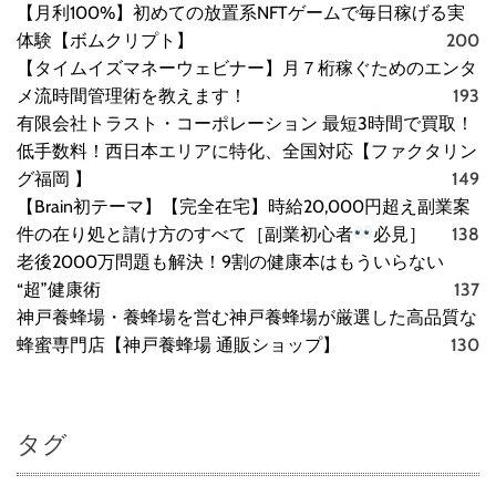
【月利100%】初めての放置系NFTゲームで毎日稼げる実
D
体験【ボムクリプト】
200
B
l
【タイムイズマネーウェビナー】月７桁稼ぐためのエンタ
u
メ流時間管理術を教えます！
193
-
有限会社トラスト・コーポレーション 最短3時間で買取！
r
低手数料！西日本エリアに特化、全国対応【ファクタリン
a
グ福岡 】
149
y
【Brain初テーマ】【完全在宅】時給20,000円超え副業案
＆
件の在り処と請け方のすべて［副業初心者
必見］
138
B
老後2000万問題も解決！9割の健康本はもういらない
l
u
“超”健康術
137
-
神戸養蜂場・養蜂場を営む神戸養蜂場が厳選した高品質な
r
蜂蜜専門店【神戸養蜂場 通販ショップ】
130
a
y
D
i
タグ
s
c