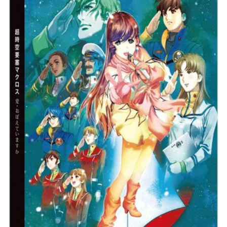
l
k
u
r
e
E
d
i
t
i
o
n
（
特
装
限
定
版
）
（
ブ