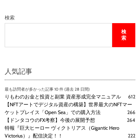
す
か
4
検索
K
リ
検
マ
索
ス
タ
ー
セ
ッ
人気記事
ト
（
最も訪問者が多かった記事 10 件 (過去 28 日間)
4
りもわのお金と投資と副業 資産形成完全マニュアル
612
K
U
【NFTアートでデジタル資産の構築】世界最大のNFTマー
L
ケットプレイス「Open Sea」での購入方法
266
T
【ドンタコウのFX考察】今後の展開予想
264
R
特報『巨大ヒーロー ヴィクトリアス（Gigantic Hero
A
Victorius）』配信決定！！
222
H