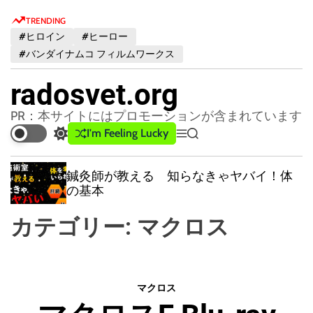
S
TRENDING
k
#ヒロイン
#ヒーロー
i
#バンダイナムコ フィルムワークス
p
t
radosvet.org
o
c
PR：本サイトにはプロモーションが含まれています
o
I'm Feeling Lucky
S
M
S
n
w
e
e
t
i
n
a
鍼灸師が教える 知らなきゃヤバイ！体
t
u
r
e
の基本
c
c
n
h
h
t
カテゴリー:
マクロス
c
o
l
o
r
マクロス
m
o