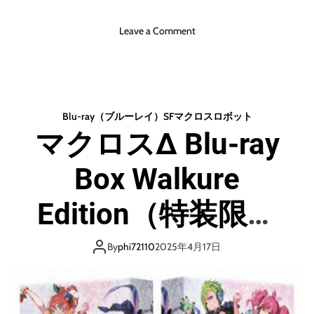
o
Leave a Comment
n
マ
ク
ロ
ス
Blu-ray（ブルーレイ）
SF
マクロス
ロボット
F
マクロスΔ Blu-ray
B
l
Box Walkure
u
-
r
Edition（特装限定
a
y
版） （ブルーレイ
B
By
phi72110
2025年4月17日
o
ディスク）
x
（
特