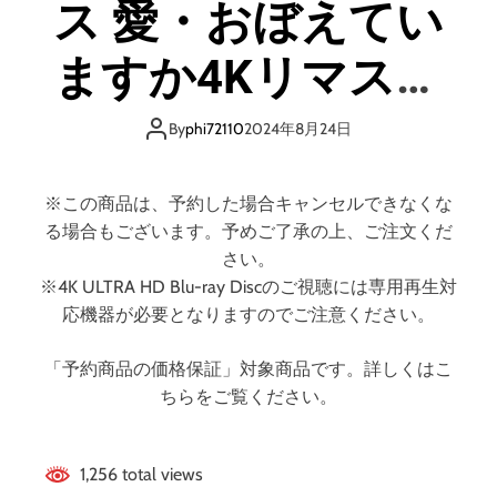
ス 愛・おぼえてい
ロ
ス
愛
ますか4Kリマスタ
・
お
ーセット（4K
ぼ
By
phi72110
2024年8月24日
え
ULTRA HD Blu-ray
て
い
※この商品は、予約した場合キャンセルできなくな
ま
＆ Blu-ray Disc）
る場合もございます。予めご了承の上、ご注文くだ
す
さい。
か
（特装限定版）
※4K ULTRA HD Blu-ray Discのご視聴には専用再生対
（
応機器が必要となりますのでご注意ください。
ブ
（4K ULTRA HD＋
ル
「予約商品の価格保証」対象商品です。詳しくはこ
ー
ブルーレイ）
ちらをご覧ください。
レ
イ
デ
ィ
1,256 total views
ス