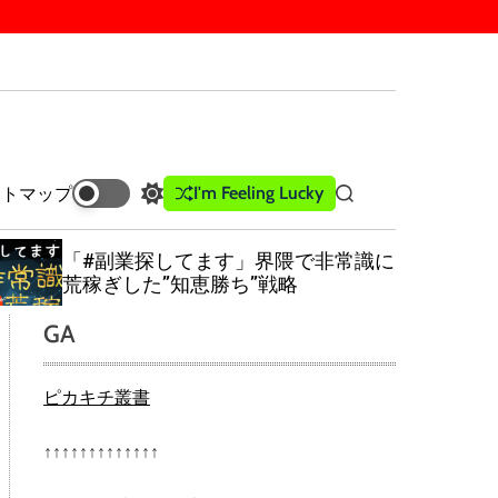
I'm Feeling Lucky
イトマップ
S
S
w
e
i
a
「#副業探してます」界隈で非常識に
t
r
荒稼ぎした”知恵勝ち”戦略
c
c
h
h
GA
c
o
l
ピカキチ叢書
o
r
m
↑↑↑↑↑↑↑↑↑↑↑↑↑
o
d