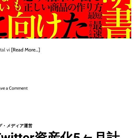
tal vi
[Read More…]
o
ave a Comment
n
た
っ
た
「
グ・メディア運営
6
witter資産化5ヶ月計
つ