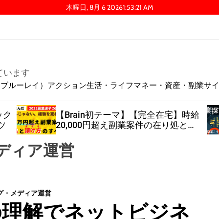
木曜日, 8月 6 2026
1
:
53
:
22
AM
ています
ay（ブルーレイ）
アクション
生活・ライフ
マネー・資産・副業
サ
ック
【Brain初テーマ】【完全在宅】時給
ツ
20,000円超え副業案件の在り処と請
け方のすべて［副業初心者
必見］
ディア運営
グ・メディア運営
の理解でネットビジネ