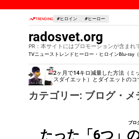
S
k
#ヒロイン
#ヒーロー
i
TRENDING
p
radosvet.org
t
o
PR：本サイトにはプロモーションが含まれ
c
TVニューストレンド
ヒーロー・ヒロイン
Blu-r
o
n
て劇的に
2ヶ月で14キロ減量した方法（ミ
t
スダイエット）とダイエットのコ
e
n
カテゴリー:
ブログ・メ
t
ブロ
たった「6つ」