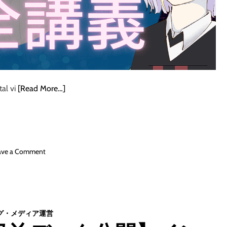
ウ
は
必
要
だ
け
ど
重
tal vi
[Read More…]
要
じ
ゃ
な
い
。
o
ave a Comment
そ
n
れ
3
を
日
生
で
か
1
グ・メディア運営
せ
5
る