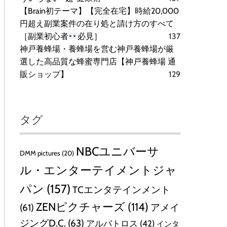
【Brain初テーマ】【完全在宅】時給20,000
円超え副業案件の在り処と請け方のすべて
［副業初心者
必見］
137
神戸養蜂場・養蜂場を営む神戸養蜂場が厳
選した高品質な蜂蜜専門店【神戸養蜂場 通
販ショップ】
129
タグ
NBCユニバーサ
DMM pictures
(20)
ル・エンターテイメントジャ
パン
(157)
TCエンタテインメント
ZENピクチャーズ
(114)
(61)
アメイ
ジングD.C.
(63)
アルバトロス
(42)
インタ