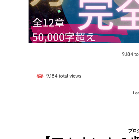
9,184 to
9,184 total views
Le
ブロ