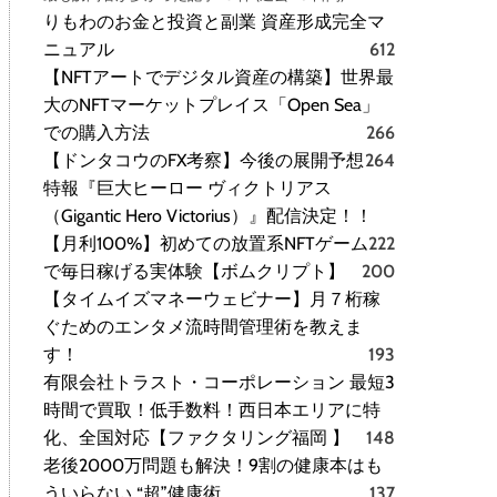
りもわのお金と投資と副業 資産形成完全マ
ニュアル
612
【NFTアートでデジタル資産の構築】世界最
大のNFTマーケットプレイス「Open Sea」
での購入方法
266
【ドンタコウのFX考察】今後の展開予想
264
特報『巨大ヒーロー ヴィクトリアス
（Gigantic Hero Victorius）』配信決定！！
【月利100%】初めての放置系NFTゲーム
222
で毎日稼げる実体験【ボムクリプト】
200
【タイムイズマネーウェビナー】月７桁稼
ぐためのエンタメ流時間管理術を教えま
す！
193
有限会社トラスト・コーポレーション 最短3
時間で買取！低手数料！西日本エリアに特
化、全国対応【ファクタリング福岡 】
148
老後2000万問題も解決！9割の健康本はも
ういらない “超”健康術
137