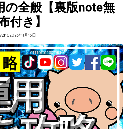
次
運用の全般【裏版note無
ト
第
＆
。
布付き】
収
益
デ
72110
2026年1月15日
ー
タ
公
開
】
イ
ン
ス
タ
フ
ィ
ー
ド
ア
プ