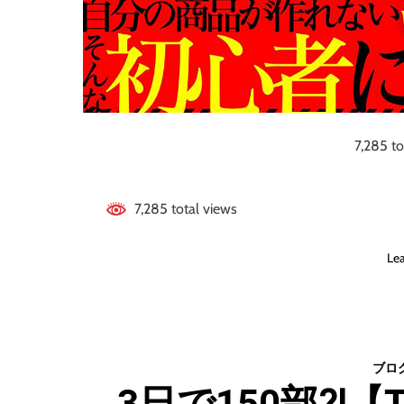
7,285 to
7,285 total views
Le
ブロ
3日で150部⁈【T