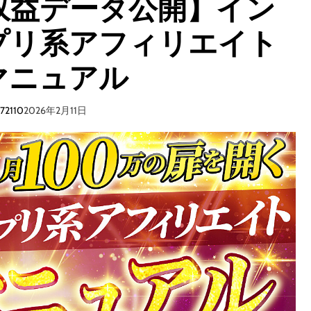
収益データ公開】イン
0
◯
部
◯
プリ系アフィリエイト
⁈
が
【
最
T
マニュアル
重
w
要
i
。
t
i72110
2026年2月11日
こ
t
れ
e
が
r
わ
資
か
産
ら
化
な
5
い
ヶ
と
月
一
計
生
画
ノ
】
ウ
こ