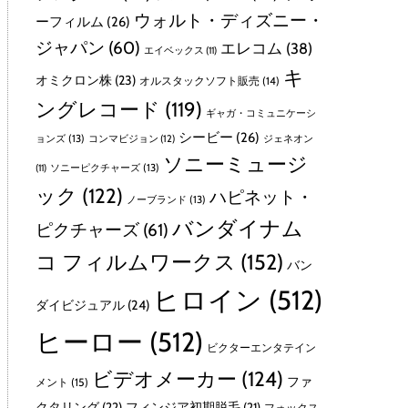
ウォルト・ディズニー・
ーフィルム
(26)
ジャパン
(60)
エレコム
(38)
エイベックス
(11)
キ
オミクロン株
(23)
オルスタックソフト販売
(14)
ングレコード
(119)
ギャガ・コミュニケーシ
シービー
(26)
ョンズ
(13)
コンマビジョン
(12)
ジェネオン
ソニーミュージ
ソニーピクチャーズ
(13)
(11)
ック
(122)
ハピネット・
ノーブランド
(13)
バンダイナム
ピクチャーズ
(61)
コ フィルムワークス
(152)
バン
ヒロイン
(512)
ダイビジュアル
(24)
ヒーロー
(512)
ビクターエンタテイン
ビデオメーカー
(124)
ファ
メント
(15)
クタリング
(22)
フィンジア初期脱毛
(21)
フォックス