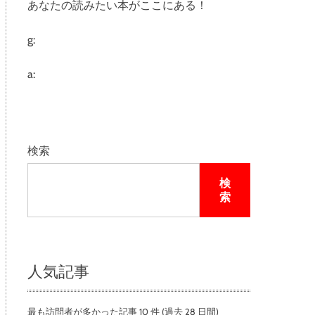
あなたの読みたい本がここにある！
e
g:
a:
検索
検
索
人気記事
最も訪問者が多かった記事 10 件 (過去 28 日間)