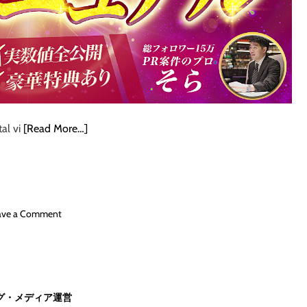
ハ
う
ウ
し
コ
て
レ
１
ク
ヶ
タ
月
ー
で
。
3
や
tal vi
[Read More…]
0
る
万
か
円
や
稼
ら
ぎ
な
ま
o
ave a Comment
い
し
n
か
た
【
は
。
ア
あ
カ
な
ウ
た
グ・メディア運営
ン