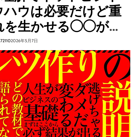
ウハウは必要だけど重
れを生かせる◯◯が最
からないと一生ノウハ
i72110
2026年5月7日
やるかやらないかはあ
た次第。