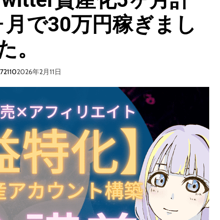
」
月で30万円稼ぎまし
の
理
解
た。
で
ネ
ッ
i72110
2026年2月11日
ト
ビ
ジ
ネ
ス
は
大
丈
夫
。
ノ
ウ
ハ