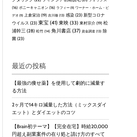
(16)
ポニーキャニオン
(16)
ラフィー
(11)
ワーナー・ホーム・ビ
感染
(23)
新型コロナ
上倉栄治
(19)
吉川徹
(13)
デオ
(11)
東宝
(41)
東映
(33)
ウイルス
(23)
松
東村宗介
(19)
角川書店
(37)
浦幹三
(28)
除
松竹
(14)
資金調達
(13)
菌
(23)
最近の投稿
【最強の痩せ薬】を使用して劇的に減量す
る方法
2ヶ月で14キロ減量した方法（ミックスダイ
エット）とダイエットのコツ
【Brain初テーマ】【完全在宅】時給20,000
円超え副業案件の在り処と請け方のすべて