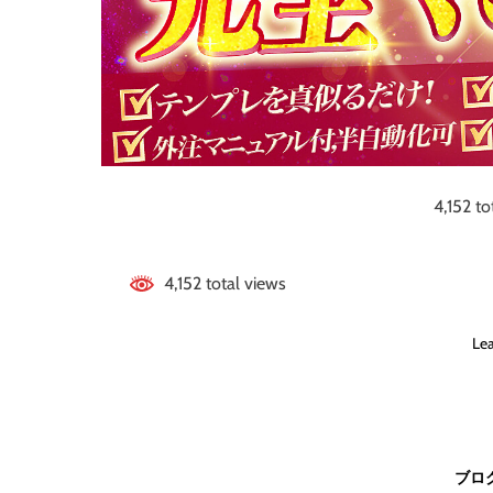
4,152 to
4,152 total views
Le
ブロ