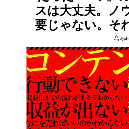
スは大丈夫。ノ
要じゃない。そ
重要。これがわ
By
ph
ウコレクター。
な