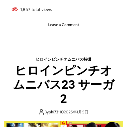
1,857 total views
o
Leave a Comment
n
ヒ
ロ
イ
ン
ヒロインピンチオムニバス
特撮
ピ
ヒロインピンチオ
ン
チ
ムニバス23 サーガ
オ
ム
ニ
2
バ
ス
2
By
phi72110
2025年1月5日
0
マ