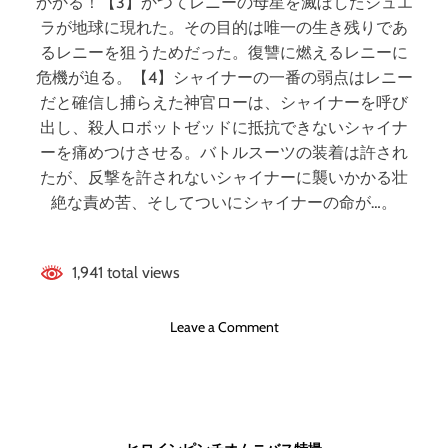
かかる！【3】かつてレニーの母星を滅ぼしたジュエ
ラが地球に現れた。その目的は唯一の生き残りであ
るレニーを狙うためだった。復讐に燃えるレニーに
危機が迫る。【4】シャイナーの一番の弱点はレニー
だと確信し捕らえた神官ローは、シャイナーを呼び
出し、殺人ロボットゼッドに抵抗できないシャイナ
ーを痛めつけさせる。バトルスーツの装着は許され
たが、反撃を許されないシャイナーに襲いかかる壮
絶な責め苦、そしてついにシャイナーの命が…。
1,941 total views
o
Leave a Comment
n
ヒ
ロ
イ
ン