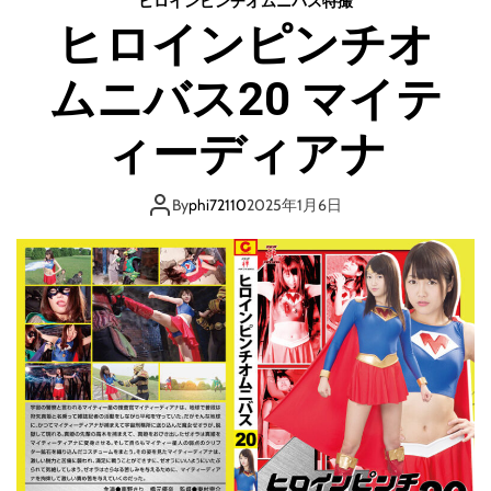
ヒロインピンチオムニバス
特撮
ピ
ヒロインピンチオ
ン
チ
ムニバス20 マイテ
オ
ム
ニ
ィーディアナ
バ
ス
銀
By
phi72110
2025年1月6日
河
特
捜
シ
ャ
イ
ナ
ー