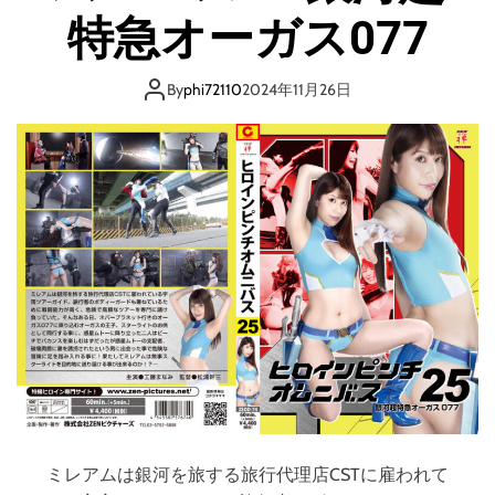
ニ
特急オーガス077
バ
ス
2
By
phi72110
2024年11月26日
3
サ
ー
ガ
2
ミレアムは銀河を旅する旅行代理店CSTに雇われて