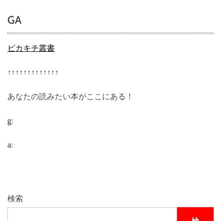
イ
GA
ン
ピ
ン
ピカキチ叢書
チ
オ
↑↑↑↑↑↑↑↑↑↑↑↑↑
ム
ニ
あなたの読みたい本がここにある！
バ
ス
2
g:
5
銀
a:
河
超
特
急
オ
検索
ー
ガ