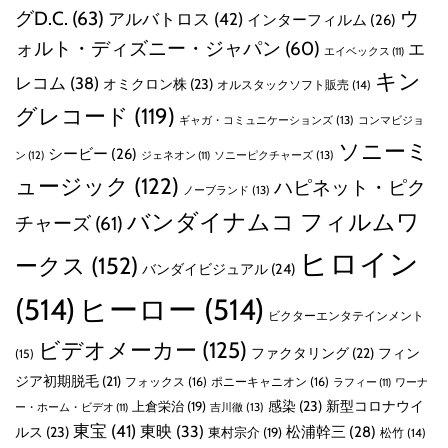
グD.C.
(63)
ウ
アルバトロス
(42)
インターフィルム
(26)
ォルト・ディズニー・ジャパン
(60)
エ
エイベックス
(11)
キン
レコム
(38)
オミクロン株
(23)
オルスタックソフト販売
(14)
グレコード
(119)
ギャガ・コミュニケーションズ
(13)
コンマビジョ
ソニーミ
シービー
(26)
ン
(12)
ソニーピクチャーズ
(13)
ジェネオン
(11)
ュージック
(122)
ハピネット・ピク
ノーブランド
(13)
バンダイナムコ フィルムワ
チャーズ
(61)
ヒロイン
ークス
(152)
バンダイビジュアル
(24)
(514)
ヒーロー
(514)
ビクターエンタテインメント
ビデオメーカー
(125)
ファクタリング
(22)
フィン
(15)
ジア初期脱毛
(21)
フォックス
(16)
ポニーキャニオン
(16)
ラフィー
(11)
ワーナ
感染
(23)
新型コロナウイ
上倉栄治
(19)
吉川徹
(13)
ー・ホーム・ビデオ
(11)
東宝
(41)
東映
(33)
ルス
(23)
松浦幹三
(28)
東村宗介
(19)
松竹
(14)