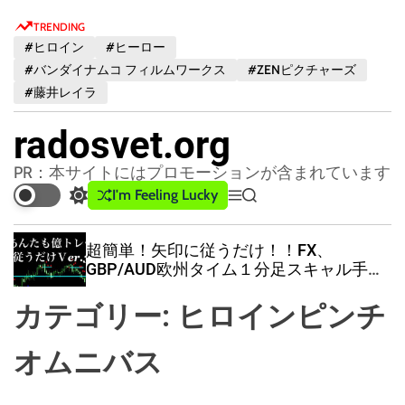
S
TRENDING
k
#ヒロイン
#ヒーロー
i
#バンダイナムコ フィルムワークス
#ZENピクチャーズ
p
#藤井レイラ
t
o
radosvet.org
c
o
PR：本サイトにはプロモーションが含まれています
n
I'm Feeling Lucky
S
M
S
t
w
e
e
e
i
n
a
超簡単！矢印に従うだけ！！FX、
t
u
r
n
GBP/AUD欧州タイム１分足スキャル手法
c
c
t
Ver.3（特典付き）
h
h
カテゴリー:
ヒロインピンチ
c
o
l
オムニバス
o
r
m