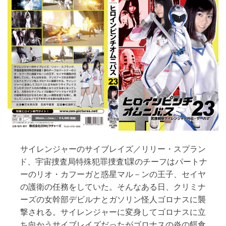
イ
テ
ィ
ー
デ
ィ
ア
ナ
サイレンジャーのサイブレイズ／リリー・スプラン
ド、宇宙捜査局特殊犯罪捜査1課のチーフはパートナ
ーのリオ・カフーガと惑星マル－ンの王子、セイヤ
の護衛の任務をしていた。そんなある日、クリミナ
ーズの女幹部デビルナとガソリン怪人ゴロナスに襲
撃される。サイレンジャーに変身してゴロナスに立
ち向かうサイブレイズだったがゴロナスの炎の餌食