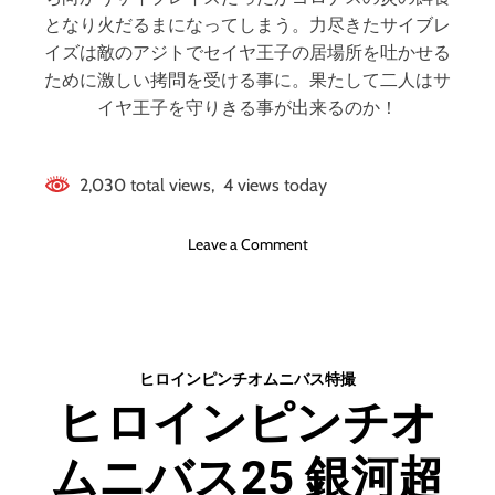
となり火だるまになってしまう。力尽きたサイブレ
イズは敵のアジトでセイヤ王子の居場所を吐かせる
ために激しい拷問を受ける事に。果たして二人はサ
イヤ王子を守りきる事が出来るのか！
2,030 total views, 4 views today
o
Leave a Comment
n
ヒ
ロ
イ
ン
ヒロインピンチオムニバス
特撮
ピ
ヒロインピンチオ
ン
チ
ムニバス25 銀河超
オ
ム