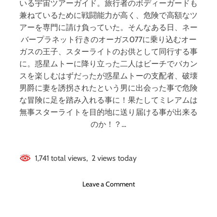
いる宇宙ツアーガイド。旅行者のボディーガードも
兼ねているために戦闘能力が高く、危険で高額なツ
アーを専門に請け負っていた。そんなある日、ネー
バープラネット行きのオーガス077に乗り込むオー
ガスの王子、スターライトのお供として同行する事
に。惑星ムトーに降り立った二人はビーチでバカン
スを楽しむはずだったが惑星ムトーの支配者、破壊
男爵に妻を誘拐されたという男に出会った事で危険
な冒険に足を踏み入れる事に！果たしてミレアムは
無事スターライトを目的地に送り届ける事が出来る
のか！？…
1,741 total views, 2 views today
o
Leave a Comment
n
ヒ
ロ