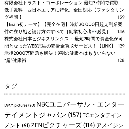
有限会社トラスト・コーポレーション 最短3時間で買取！
低手数料！西日本エリアに特化、全国対応【ファクタリン
グ福岡 】
159
【Brain初テーマ】【完全在宅】時給20,000円超え副業案
件の在り処と請け方のすべて［副業初心者
必見］
146
株式会社日本ビジネスリンクス： 最短2時間で資金化が可
能となったWEB完結の売掛金買取サービス！【LINK】
129
老後2000万問題も解決！9割の健康本はもういらない
“超”健康術
128
タグ
NBCユニバーサル・エンター
DMM pictures
(20)
テイメントジャパン
(157)
TCエンタテイン
ZENピクチャーズ
(114)
メント
(61)
アメイジン