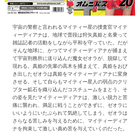
宇宙の警察と言われるマイティー星の捜査官マイテ
ィーディアナは、地球で普段は狩矢真姫と名乗って
雑誌記者の活動をしながら平和を守っていた。だが
そんな地球に、かつてマイティーディアナが捕まえ
て宇宙刑務所に送り込んだ魔女ゼオラが、脱獄して
現れる。真姫の先輩の高木を捕まえて、真姫をおび
き出したゼオラは真姫をマイティーディアナに変身
させる。そして自らもマイティー星人の弱点のクリ
プター鉱石を織り込んだコスチュームをまとう。そ
の姿を見たマイティーディアナは、激しい脱力と苦
痛に襲われ、満足に戦うことができずに、ゼオラに
いいようにいたぶられて気絶してしまう。ゼオラは
さらなる苦しみを与えるために、マイティーディア
ナを拘束して激しい責め苦を与えていくのだった。