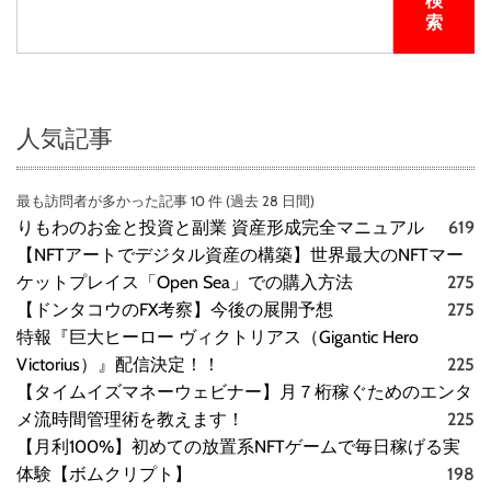
検
ス
索
0
7
7
人気記事
最も訪問者が多かった記事 10 件 (過去 28 日間)
りもわのお金と投資と副業 資産形成完全マニュアル
619
【NFTアートでデジタル資産の構築】世界最大のNFTマー
ケットプレイス「Open Sea」での購入方法
275
【ドンタコウのFX考察】今後の展開予想
275
特報『巨大ヒーロー ヴィクトリアス（Gigantic Hero
Victorius）』配信決定！！
225
【タイムイズマネーウェビナー】月７桁稼ぐためのエンタ
メ流時間管理術を教えます！
225
【月利100%】初めての放置系NFTゲームで毎日稼げる実
体験【ボムクリプト】
198