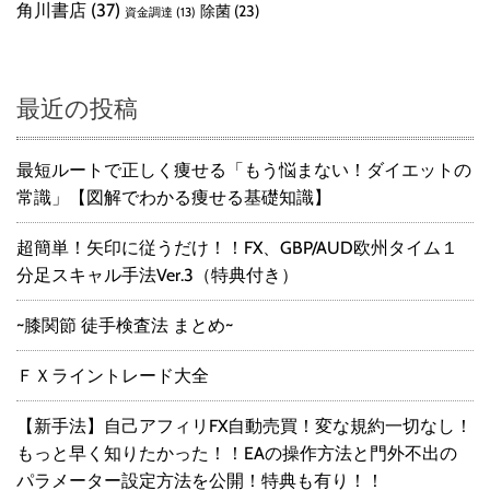
角川書店
(37)
除菌
(23)
資金調達
(13)
最近の投稿
最短ルートで正しく痩せる「もう悩まない！ダイエットの
常識」【図解でわかる痩せる基礎知識】
超簡単！矢印に従うだけ！！FX、GBP/AUD欧州タイム１
分足スキャル手法Ver.3（特典付き）
~膝関節 徒手検査法 まとめ~
ＦＸライントレード大全
【新手法】自己アフィリFX自動売買！変な規約一切なし！
もっと早く知りたかった！！EAの操作方法と門外不出の
パラメーター設定方法を公開！特典も有り！！