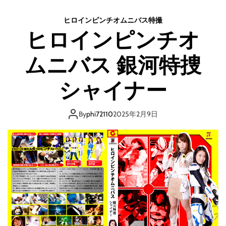
o
d
ヒロインピンチオムニバス
特撮
e
ヒロインピンチオ
ムニバス 銀河特捜
シャイナー
By
phi72110
2025年2月9日