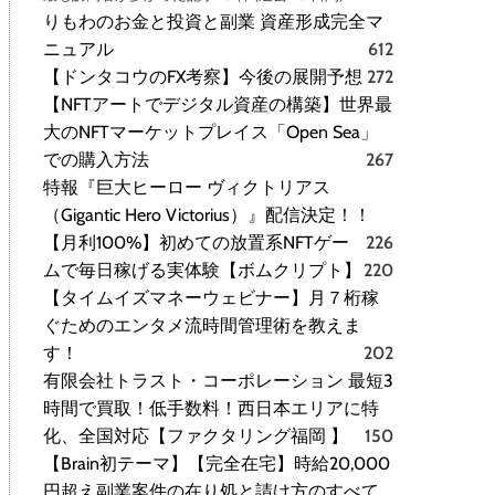
りもわのお金と投資と副業 資産形成完全マ
ニュアル
612
【ドンタコウのFX考察】今後の展開予想
272
【NFTアートでデジタル資産の構築】世界最
大のNFTマーケットプレイス「Open Sea」
での購入方法
267
特報『巨大ヒーロー ヴィクトリアス
（Gigantic Hero Victorius）』配信決定！！
【月利100%】初めての放置系NFTゲー
226
ムで毎日稼げる実体験【ボムクリプト】
220
【タイムイズマネーウェビナー】月７桁稼
ぐためのエンタメ流時間管理術を教えま
す！
202
有限会社トラスト・コーポレーション 最短3
時間で買取！低手数料！西日本エリアに特
化、全国対応【ファクタリング福岡 】
150
【Brain初テーマ】【完全在宅】時給20,000
円超え副業案件の在り処と請け方のすべて