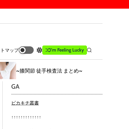
I'm Feeling Lucky
イトマップ
S
S
w
e
i
a
t
r
~膝関節 徒手検査法 まとめ~
c
c
h
h
GA
c
o
l
ピカキチ叢書
o
r
m
↑↑↑↑↑↑↑↑↑↑↑↑↑
o
d