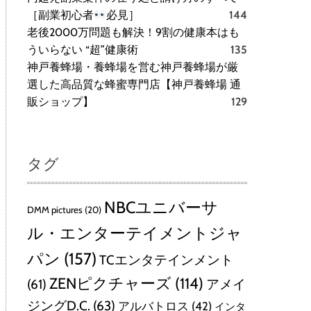
［副業初心者
必見］
144
老後2000万問題も解決！9割の健康本はも
ういらない “超”健康術
135
神戸養蜂場・養蜂場を営む神戸養蜂場が厳
選した高品質な蜂蜜専門店【神戸養蜂場 通
販ショップ】
129
タグ
NBCユニバーサ
DMM pictures
(20)
ル・エンターテイメントジャ
パン
(157)
TCエンタテインメント
ZENピクチャーズ
(114)
(61)
アメイ
ジングD.C.
(63)
アルバトロス
(42)
インタ