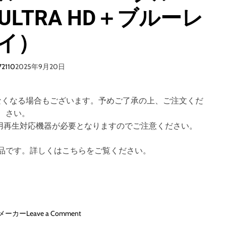
ULTRA HD＋ブルーレ
ブ
ル
ー
イ）
レ
イ
＋
72110
2025年9月20日
D
V
D
なくなる場合もございます。予めご了承の上、ご注文くだ
セ
さい。
ッ
のご視聴には専用再生対応機器が必要となりますのでご注意ください。
ト
（
品です。詳しくはこちらをご覧ください。
B
l
u
-
r
a
o
メーカー
Leave a Comment
y
n