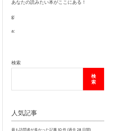
あなたの読みたい本がここにある！
e
g:
a:
検索
検
索
人気記事
最も訪問者が多かった記事 10 件 (過去 28 日間)