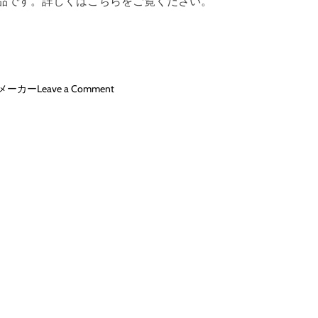
品です。詳しくはこちらをご覧ください。
セ
ッ
ト
（
4
K
o
メーカー
Leave a Comment
U
n
L
ト
T
ロ
R
ン
A
:
H
レ
D
ガ
＋
シ
ブ
ー
ル
4
ー
K
レ
U
イ
H
）
D