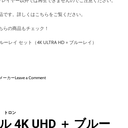
す。対応プレイヤー以外では再生できませんのでご注意ください。
セ
ッ
品です。詳しくはこちらをご覧ください。
ト
（
ちらの商品もチェック！
4
K
U
ブルーレイ セット（4K ULTRA HD＋ブルーレイ）
L
T
R
A
H
o
メーカー
Leave a Comment
D
n
＋
ト
ブ
ロ
ル
ン
ー
:
レ
トロン
ア
イ
 4K UHD ＋ ブルー
レ
）
ス