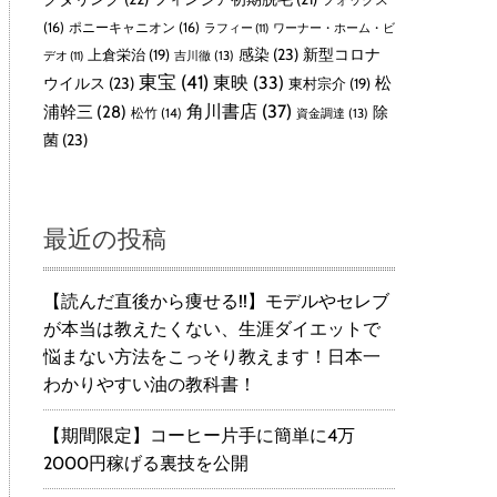
(16)
ポニーキャニオン
(16)
ラフィー
(11)
ワーナー・ホーム・ビ
感染
(23)
新型コロナ
上倉栄治
(19)
吉川徹
(13)
デオ
(11)
東宝
(41)
東映
(33)
ウイルス
(23)
松
東村宗介
(19)
角川書店
(37)
浦幹三
(28)
除
松竹
(14)
資金調達
(13)
菌
(23)
最近の投稿
【読んだ直後から痩せる!!】モデルやセレブ
が本当は教えたくない、生涯ダイエットで
悩まない方法をこっそり教えます！日本一
わかりやすい油の教科書！
【期間限定】コーヒー片手に簡単に4万
2000円稼げる裏技を公開