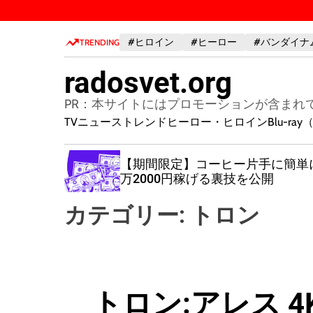
S
k
#ヒロイン
#ヒーロー
#バンダイナ
i
TRENDING
p
radosvet.org
t
o
PR：本サイトにはプロモーションが含まれ
c
TVニューストレンド
ヒーロー・ヒロイン
Blu-r
o
n
】モデルや
【期間限定】コーヒー片手に簡単
t
い、生涯
万2000円稼げる裏技を公開
e
をこっそ
n
やすい油
カテゴリー:
トロン
t
トロン:アレス 4