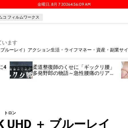
金曜日, 8月 7 2026
4
:
56
:
09
AM
ムコ フィルムワークス
ています
ay（ブルーレイ）
アクション
生活・ライフ
マネー・資産・副業
サ
に4
柔道整復師のくせに「ギックリ腰」
多発野郎の物語～急性腰痛のリアル
～
トロン
K UHD ＋ ブルーレイ