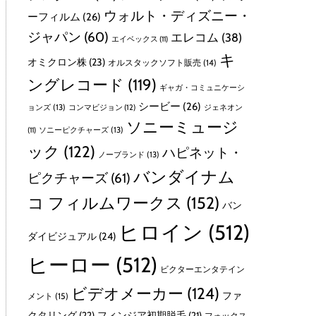
ウォルト・ディズニー・
ーフィルム
(26)
ジャパン
(60)
エレコム
(38)
エイベックス
(11)
キ
オミクロン株
(23)
オルスタックソフト販売
(14)
ングレコード
(119)
ギャガ・コミュニケーシ
シービー
(26)
ョンズ
(13)
コンマビジョン
(12)
ジェネオン
ソニーミュージ
ソニーピクチャーズ
(13)
(11)
ック
(122)
ハピネット・
ノーブランド
(13)
バンダイナム
ピクチャーズ
(61)
コ フィルムワークス
(152)
バン
ヒロイン
(512)
ダイビジュアル
(24)
ヒーロー
(512)
ビクターエンタテイン
ビデオメーカー
(124)
ファ
メント
(15)
クタリング
(22)
フィンジア初期脱毛
(21)
フォックス