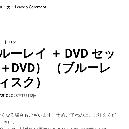
o
メーカー
Leave a Comment
n
ト
ロ
ン
:
トロン
ア
ルーレイ ＋ DVD セッ
レ
ス
isc＋DVD） （ブルーレ
4
K
U
ィスク）
H
D
＋
72110
2025年12月12日
ブ
ル
ー
なくなる場合もございます。予めご了承の上、ご注文くだ
レ
さい。
イ