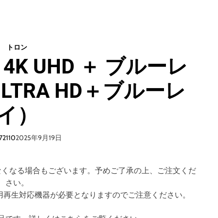
D
ト
i
ロ
s
ン
c
:
トロン
＋
オ
4K UHD ＋ ブルーレ
D
リ
V
ジ
D
ULTRA HD＋ブルーレ
ナ
）
ル
（
4
イ）
ブ
K
ル
U
ー
H
72110
2025年9月19日
レ
D
イ
＋
デ
ブ
なくなる場合もございます。予めご了承の上、ご注文くだ
ィ
ル
さい。
ス
ー
のご視聴には専用再生対応機器が必要となりますのでご注意ください。
ク
レ
）
イ