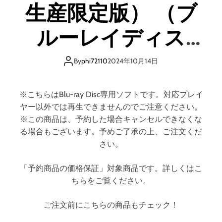
生産限定版） （ブ
完
全
生
ルーレイディス
産
限
ク）
定
By
phi72110
2024年10月14日
版
）
※こちらはBlu-ray Disc専用ソフトです。対応プレイ
ヤー以外では再生できませんのでご注意ください。
※この商品は、予約した場合キャンセルできなくな
る場合もございます。予めご了承の上、ご注文くだ
さい。
「予約商品の価格保証」対象商品です。詳しくはこ
ちらをご覧ください。
ご注文前にこちらの商品もチェック！