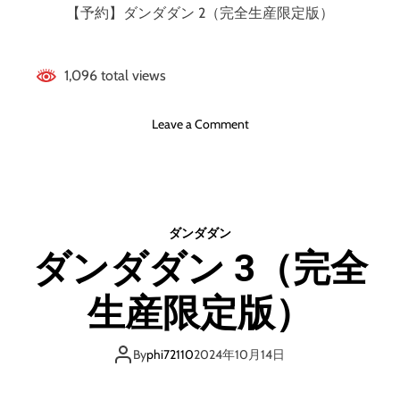
【予約】ダンダダン 2（完全生産限定版）
1,096 total views
o
Leave a Comment
n
ダ
ン
ダ
ダ
ダンダダン
ン
ダンダダン 3（完全
2
（
生産限定版）
完
全
生
By
phi72110
2024年10月14日
産
限
定