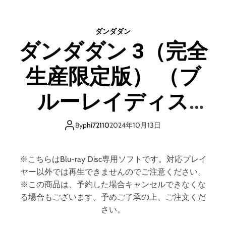
ン
ダ
ダ
ダンダダン
ン
ダンダダン 3（完全
3
（
生産限定版） （ブ
完
全
生
ルーレイディス
産
限
ク）
定
By
phi72110
2024年10月13日
版
）
※こちらはBlu-ray Disc専用ソフトです。対応プレイ
ヤー以外では再生できませんのでご注意ください。
※この商品は、予約した場合キャンセルできなくな
る場合もございます。予めご了承の上、ご注文くだ
さい。