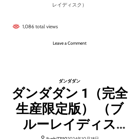
ク
レイディスク）
）
1,086 total views
o
Leave a Comment
n
ダ
ン
ダ
ダ
ダンダダン
ン
ダンダダン 1（完全
1
（
生産限定版） （ブ
完
全
生
ルーレイディス
産
限
定
By
phi72110
2024年10月18日