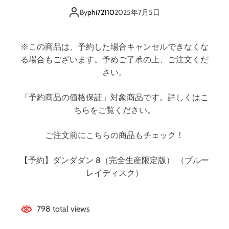
生
By
phi72110
2025年7月5日
産
限
定
※この商品は、予約した場合キャンセルできなくな
版
る場合もございます。予めご了承の上、ご注文くだ
）
（
さい。
ブ
ル
「予約商品の価格保証」対象商品です。詳しくはこ
ー
ちらをご覧ください。
レ
イ
ご注文前にこちらの商品もチェック！
デ
ィ
【予約】ダンダダン 8（完全生産限定版） （ブルー
ス
ク
レイディスク）
）
798 total views