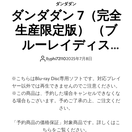
ダンダダン
ン
ダンダダン 7（完全
7
（
生産限定版） （ブ
完
全
生
ルーレイディス
産
限
ク）
定
By
phi72110
2025年7月8日
版
）
※こちらはBlu-ray Disc専用ソフトです。対応プレイ
ヤー以外では再生できませんのでご注意ください。
※この商品は、予約した場合キャンセルできなくな
る場合もございます。予めご了承の上、ご注文くだ
さい。
「予約商品の価格保証」対象商品です。詳しくはこ
ちらをご覧ください。