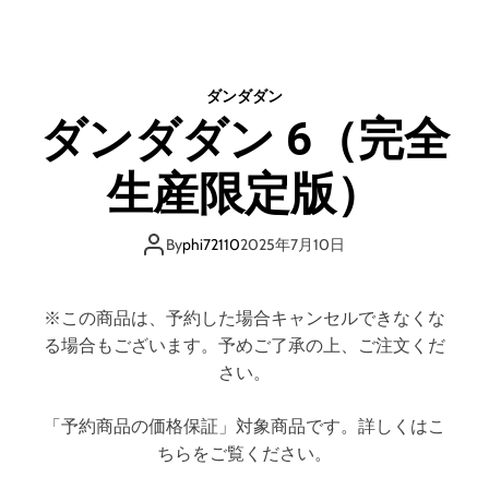
ダ
ン
ダ
ダ
ダンダダン
ン
ダンダダン 6（完全
5
（
生産限定版）
完
全
生
By
phi72110
2025年7月10日
産
限
定
※この商品は、予約した場合キャンセルできなくな
版
る場合もございます。予めご了承の上、ご注文くだ
）
（
さい。
ブ
ル
「予約商品の価格保証」対象商品です。詳しくはこ
ー
ちらをご覧ください。
レ