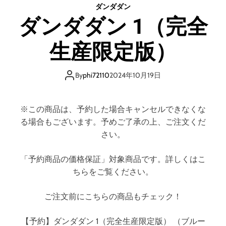
ダンダダン
ン
ダンダダン 1（完全
8
（
生産限定版）
完
全
生
By
phi72110
2024年10月19日
産
限
定
※この商品は、予約した場合キャンセルできなくな
版
る場合もございます。予めご了承の上、ご注文くだ
）
（
さい。
ブ
ル
「予約商品の価格保証」対象商品です。詳しくはこ
ー
ちらをご覧ください。
レ
イ
ご注文前にこちらの商品もチェック！
デ
ィ
【予約】ダンダダン 1（完全生産限定版） （ブルー
ス