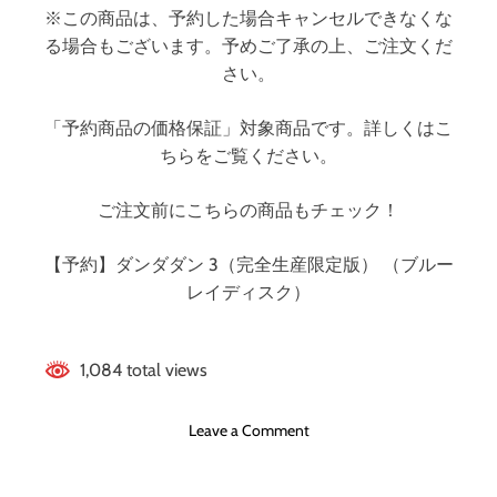
※この商品は、予約した場合キャンセルできなくな
版
る場合もございます。予めご了承の上、ご注文くだ
）
（
さい。
ブ
ル
「予約商品の価格保証」対象商品です。詳しくはこ
ー
ちらをご覧ください。
レ
イ
ご注文前にこちらの商品もチェック！
デ
ィ
【予約】ダンダダン 3（完全生産限定版） （ブルー
ス
ク
レイディスク）
）
1,084 total views
o
Leave a Comment
n
ダ