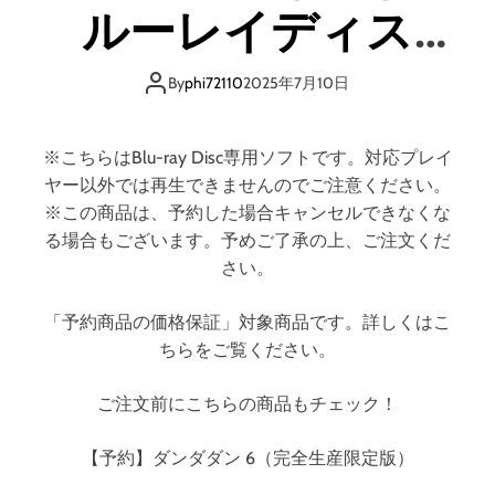
生
ルーレイディス
産
限
ク）
定
By
phi72110
2025年7月10日
版
）
※こちらはBlu-ray Disc専用ソフトです。対応プレイ
ヤー以外では再生できませんのでご注意ください。
※この商品は、予約した場合キャンセルできなくな
る場合もございます。予めご了承の上、ご注文くだ
さい。
「予約商品の価格保証」対象商品です。詳しくはこ
ちらをご覧ください。
ご注文前にこちらの商品もチェック！
【予約】ダンダダン 6（完全生産限定版）