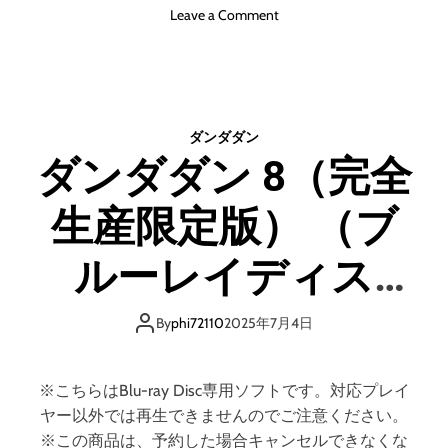
o
Leave a Comment
n
ダ
ン
ダ
ダ
ダンダダン
ン
ダンダダン 8（完全
8
（
生産限定版） （ブ
完
全
生
ルーレイディス
産
限
ク）
定
By
phi72110
2025年7月4日
版
）
※こちらはBlu-ray Disc専用ソフトです。対応プレイ
ヤー以外では再生できませんのでご注意ください。
※この商品は、予約した場合キャンセルできなくな