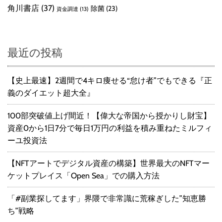
角川書店
(37)
除菌
(23)
資金調達
(13)
最近の投稿
【史上最速】2週間で4キロ痩せる“怠け者”でもできる『正
義のダイエット超大全』
100部突破値上げ間近！【偉大な帝国から授かりし財宝】
資産0から1日7分で毎日1万円の利益を積み重ねたミルフィ
ーユ投資法
【NFTアートでデジタル資産の構築】世界最大のNFTマー
ケットプレイス「Open Sea」での購入方法
「#副業探してます」界隈で非常識に荒稼ぎした”知恵勝
ち”戦略