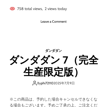
758 total views, 2 views today
o
Leave a Comment
n
ダ
ン
ダ
ダ
ダンダダン
ン
ダンダダン 7（完全
6
（
生産限定版）
完
全
生
By
phi72110
2025年7月9日
産
限
定
※この商品は、予約した場合キャンセルできなくな
版
る場合もございます。予めご了承の上、ご注文くだ
）