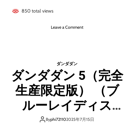
850 total views
o
Leave a Comment
n
ダ
ン
ダ
ダ
ダンダダン
ン
ダンダダン 5（完全
5
（
生産限定版） （ブ
完
全
生
ルーレイディス
産
限
ク）
定
By
phi72110
2025年7月15日
版
）