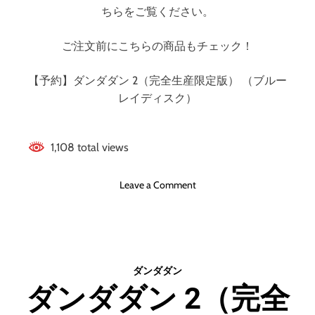
ー
ちらをご覧ください。
レ
イ
ご注文前にこちらの商品もチェック！
デ
ィ
【予約】ダンダダン 2（完全生産限定版） （ブルー
ス
ク
レイディスク）
）
1,108 total views
o
Leave a Comment
n
ダ
ン
ダ
ダ
ダンダダン
ン
ダンダダン 2（完全
2
（