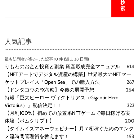
検
ィ
索
ス
ク
）
人気記事
最も訪問者が多かった記事 10 件 (過去 28 日間)
りもわのお金と投資と副業 資産形成完全マニュアル
614
【NFTアートでデジタル資産の構築】世界最大のNFTマー
ケットプレイス「Open Sea」での購入方法
267
【ドンタコウのFX考察】今後の展開予想
264
特報『巨大ヒーロー ヴィクトリアス（Gigantic Hero
Victorius）』配信決定！！
222
【月利100%】初めての放置系NFTゲームで毎日稼げる実
体験【ボムクリプト】
200
【タイムイズマネーウェビナー】月７桁稼ぐためのエンタ
メ流時間管理術を教えます！
193