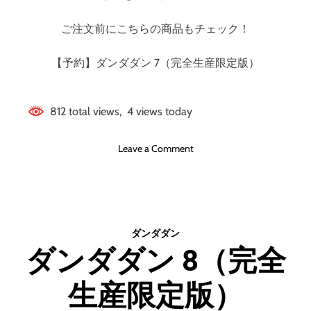
ご注文前にこちらの商品もチェック！
【予約】ダンダダン 7（完全生産限定版）
812 total views, 4 views today
o
Leave a Comment
n
ダ
ン
ダ
ダ
ダンダダン
ン
ダンダダン 8（完全
7
（
生産限定版）
完
全