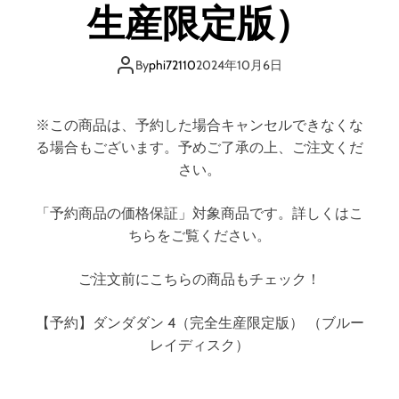
生産限定版）
完
全
生
By
phi72110
2024年10月6日
産
限
定
※この商品は、予約した場合キャンセルできなくな
版
る場合もございます。予めご了承の上、ご注文くだ
）
（
さい。
ブ
ル
「予約商品の価格保証」対象商品です。詳しくはこ
ー
ちらをご覧ください。
レ
イ
ご注文前にこちらの商品もチェック！
デ
ィ
【予約】ダンダダン 4（完全生産限定版） （ブルー
ス
ク
レイディスク）
）