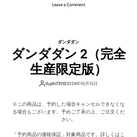
o
Leave a Comment
n
ダ
ン
ダ
ダ
ダンダダン
ン
ダンダダン 2（完全
1
（
生産限定版）
完
全
生
By
phi72110
2024年10月15日
産
限
定
※この商品は、予約した場合キャンセルできなくな
版
る場合もございます。予めご了承の上、ご注文くだ
）
（
さい。
ブ
ル
「予約商品の価格保証」対象商品です。詳しくはこ