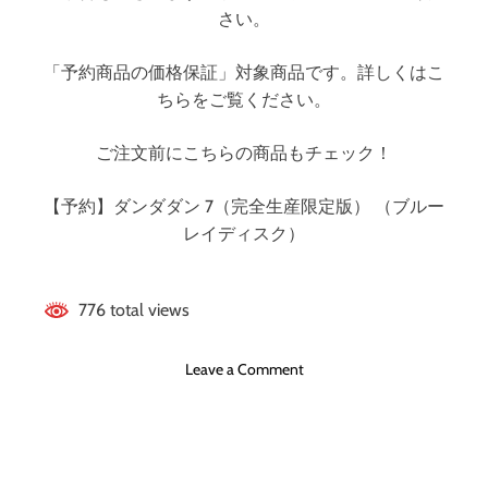
（
さい。
ブ
ル
「予約商品の価格保証」対象商品です。詳しくはこ
ー
ちらをご覧ください。
レ
イ
ご注文前にこちらの商品もチェック！
デ
ィ
【予約】ダンダダン 7（完全生産限定版） （ブルー
ス
ク
レイディスク）
）
776 total views
o
Leave a Comment
n
ダ
ン
ダ
ダ