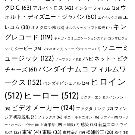
グD.C.
(63)
ウ
アルバトロス
(42)
インターフィルム
(26)
ォルト・ディズニー・ジャパン
(60)
エ
エイベックス
(11)
キン
レコム
(38)
オミクロン株
(23)
オルスタックソフト販売
(14)
グレコード
(119)
ギャガ・コミュニケーションズ
(13)
コンマビジョ
ソニーミ
シービー
(26)
ン
(12)
ソニーピクチャーズ
(13)
ジェネオン
(11)
ュージック
(122)
ハピネット・ピク
ノーブランド
(13)
バンダイナムコ フィルムワ
チャーズ
(61)
ヒロイン
ークス
(152)
バンダイビジュアル
(24)
(512)
ヒーロー
(512)
ビクターエンタテインメント
ビデオメーカー
(124)
ファクタリング
(22)
フィン
(15)
ジア初期脱毛
(21)
フォックス
(16)
ポニーキャニオン
(16)
ラフィー
(11)
ワーナ
感染
(23)
新型コロナウイ
上倉栄治
(19)
吉川徹
(13)
ー・ホーム・ビデオ
(11)
東宝
(41)
東映
(33)
ルス
(23)
松浦幹三
(28)
東村宗介
(19)
松竹
(14)