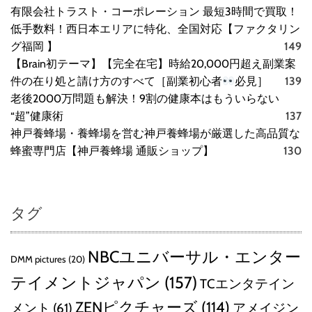
有限会社トラスト・コーポレーション 最短3時間で買取！
低手数料！西日本エリアに特化、全国対応【ファクタリン
グ福岡 】
149
【Brain初テーマ】【完全在宅】時給20,000円超え副業案
件の在り処と請け方のすべて［副業初心者
必見］
139
老後2000万問題も解決！9割の健康本はもういらない
“超”健康術
137
神戸養蜂場・養蜂場を営む神戸養蜂場が厳選した高品質な
蜂蜜専門店【神戸養蜂場 通販ショップ】
130
タグ
NBCユニバーサル・エンター
DMM pictures
(20)
テイメントジャパン
(157)
TCエンタテイン
ZENピクチャーズ
(114)
メント
(61)
アメイジン