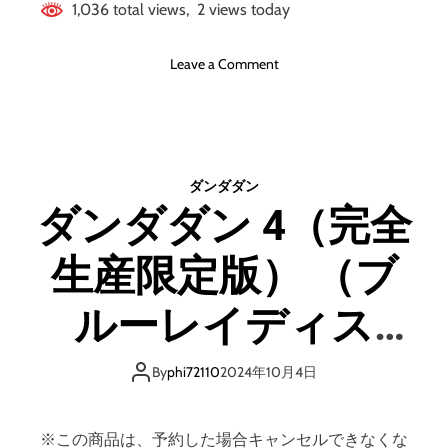
1,036 total views, 2 views today
o
Leave a Comment
n
ダ
ン
ダ
ダ
ダンダダン
ン
ダンダダン 4（完全
4
（
生産限定版） （ブ
完
全
生
ルーレイディス
産
限
ク）
定
By
phi72110
2024年10月4日
版
）
※この商品は、予約した場合キャンセルできなくな