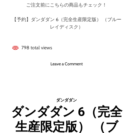
イ
ご注文前にこちらの商品もチェック！
デ
ィ
【予約】ダンダダン 6（完全生産限定版） （ブルー
ス
ク
レイディスク）
）
798 total views
o
Leave a Comment
n
ダ
ン
ダ
ダ
ダンダダン
ン
ダンダダン 6（完全
6
（
生産限定版） （ブ
完
全