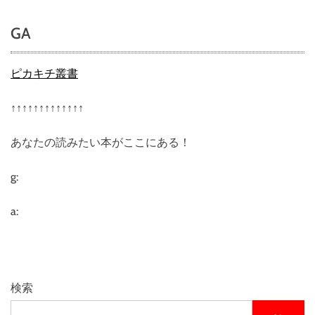
ン
ダ
GA
ダ
ン
4
ピカキチ叢書
（
完
↑↑↑↑↑↑↑↑↑↑↑↑↑
全
生
あなたの読みたい本がここにある！
産
限
定
g:
版
）
a:
（
ブ
ル
ー
レ
検索
イ
デ