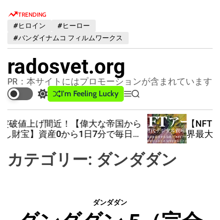
S
TRENDING
k
#ヒロイン
#ヒーロー
i
#バンダイナムコ フィルムワークス
p
t
radosvet.org
o
c
PR：本サイトにはプロモーションが含まれています
o
I'm Feeling Lucky
S
M
S
n
w
e
e
t
i
n
a
ら
【NFTアートでデジタル資産の構築】世
t
u
r
e
界最大のNFTマーケットプレイス「Open
c
c
n
Sea」での購入方法
h
h
t
カテゴリー:
ダンダダン
c
o
l
o
r
ダンダダン
m
o