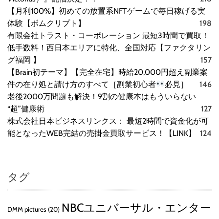
底
【月利100%】初めての放置系NFTゲームで毎日稼げる実
解
体験【ボムクリプト】
198
説
有限会社トラスト・コーポレーション 最短3時間で買取！
】
低手数料！西日本エリアに特化、全国対応【ファクタリン
グ福岡 】
157
【Brain初テーマ】【完全在宅】時給20,000円超え副業案
件の在り処と請け方のすべて［副業初心者
必見］
146
老後2000万問題も解決！9割の健康本はもういらない
“超”健康術
127
株式会社日本ビジネスリンクス： 最短2時間で資金化が可
能となったWEB完結の売掛金買取サービス！【LINK】
124
タグ
NBCユニバーサル・エンター
DMM pictures
(20)