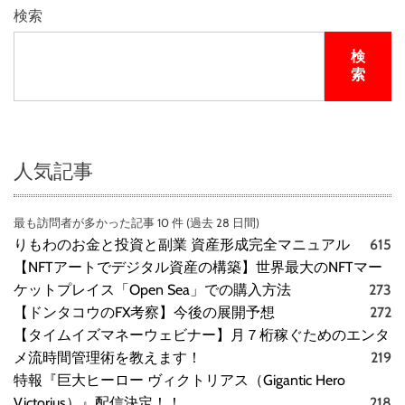
コ
検索
ミ
、
検
メ
索
リ
ッ
ト
と
デ
人気記事
メ
リ
最も訪問者が多かった記事 10 件 (過去 28 日間)
ッ
りもわのお金と投資と副業 資産形成完全マニュアル
615
ト
は
【NFTアートでデジタル資産の構築】世界最大のNFTマー
ど
ケットプレイス「Open Sea」での購入方法
273
う
【ドンタコウのFX考察】今後の展開予想
272
な
【タイムイズマネーウェビナー】月７桁稼ぐためのエンタ
の
メ流時間管理術を教えます！
219
？
特報『巨大ヒーロー ヴィクトリアス（Gigantic Hero
【
Victorius）』配信決定！！
218
徹