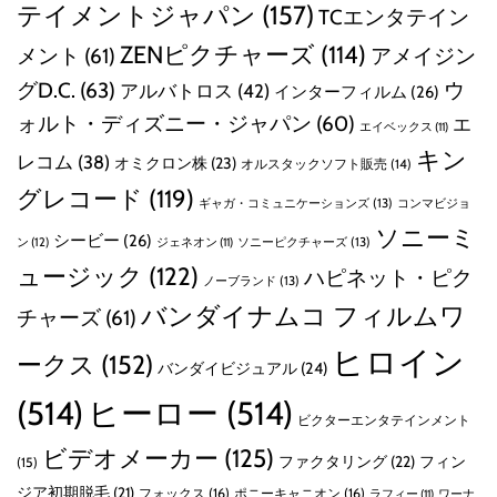
テイメントジャパン
(157)
TCエンタテイン
ZENピクチャーズ
(114)
メント
(61)
アメイジン
グD.C.
(63)
ウ
アルバトロス
(42)
インターフィルム
(26)
ォルト・ディズニー・ジャパン
(60)
エ
エイベックス
(11)
キン
レコム
(38)
オミクロン株
(23)
オルスタックソフト販売
(14)
グレコード
(119)
ギャガ・コミュニケーションズ
(13)
コンマビジョ
ソニーミ
シービー
(26)
ン
(12)
ソニーピクチャーズ
(13)
ジェネオン
(11)
ュージック
(122)
ハピネット・ピク
ノーブランド
(13)
バンダイナムコ フィルムワ
チャーズ
(61)
ヒロイン
ークス
(152)
バンダイビジュアル
(24)
(514)
ヒーロー
(514)
ビクターエンタテインメント
ビデオメーカー
(125)
ファクタリング
(22)
フィン
(15)
ジア初期脱毛
(21)
フォックス
(16)
ポニーキャニオン
(16)
ラフィー
(11)
ワーナ