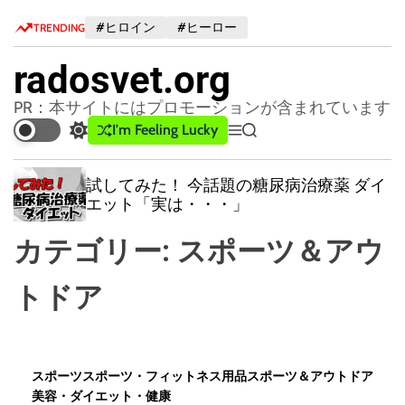
S
#ヒロイン
#ヒーロー
TRENDING
k
i
radosvet.org
p
t
PR：本サイトにはプロモーションが含まれています
o
I'm Feeling Lucky
S
M
S
c
w
e
e
o
i
n
a
試してみた！ 今話題の糖尿病治療薬 ダイ
n
t
u
r
エット「実は・・・」
c
c
t
h
h
e
カテゴリー:
スポーツ＆アウ
c
n
o
t
l
トドア
o
r
m
o
d
スポーツ
スポーツ・フィットネス用品
スポーツ＆アウトドア
e
美容・ダイエット・健康