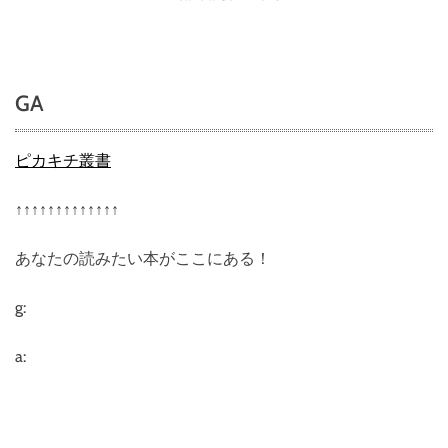
n
O
n
（
GA
オ
ン
）
ピカキチ叢書
の
評
↑↑↑↑↑↑↑↑↑↑↑↑↑
判
、
あなたの読みたい本がここにある！
良
い
口
g:
コ
ミ
a:
、
悪
い
口