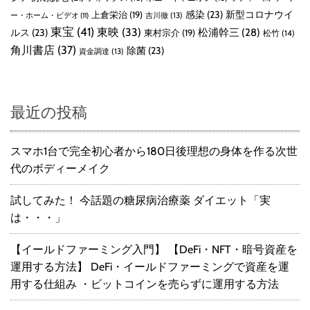
感染
(23)
新型コロナウイ
上倉栄治
(19)
吉川徹
(13)
ー・ホーム・ビデオ
(11)
東宝
(41)
東映
(33)
ルス
(23)
松浦幹三
(28)
東村宗介
(19)
松竹
(14)
角川書店
(37)
除菌
(23)
資金調達
(13)
最近の投稿
スマホ1台で完全初心者から180日後理想の身体を作る次世
代のボディーメイク
試してみた！ 今話題の糖尿病治療薬 ダイエット「実
は・・・」
【イールドファーミング入門】 【DeFi・NFT・暗号資産を
運用する方法】 DeFi・イールドファーミングで資産を運
用する仕組み ・ビットコインを売らずに運用する方法