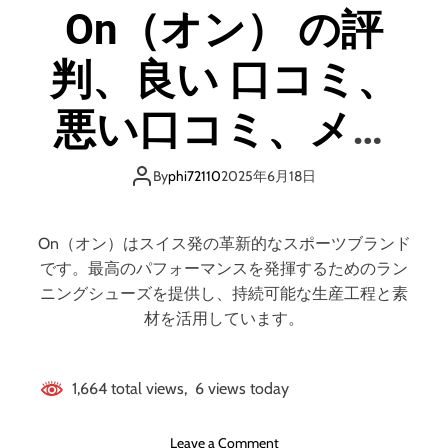
On（オン） の評
判、良い 口コミ、
悪い口コミ、メリ
ットとデメリット
By
phi72110
2025年6月18日
はどうなの？ 【徹
On（オン）はスイス発の革新的なスポーツブランド
底解説】
です。最高のパフォーマンスを発揮するためのラン
ニングシューズを提供し、持続可能な生産工程と素
材を活用しています。
1,664 total views, 6 views today
o
Leave a Comment