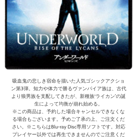
ル
ー
レ
イ
）
（
ブ
ル
ー
レ
イ
デ
吸血鬼の悲しき宿命を描いた人気ゴシックアクショ
ィ
ン第3弾。知力や体力で勝るヴァンパイア族は、古代
ス
より狼男族を支配してきたが、新種族‘ライカン’の誕
ク
生によって均衡が崩れ始める。
）
※この商品は、予約した場合キャンセルできなくな
る場合もございます。予めご了承の上、ご注文くだ
さい。※こちらはBlu-ray Disc専用ソフトです。対応
プレイヤー以外では再生できませんのでご注意くだ