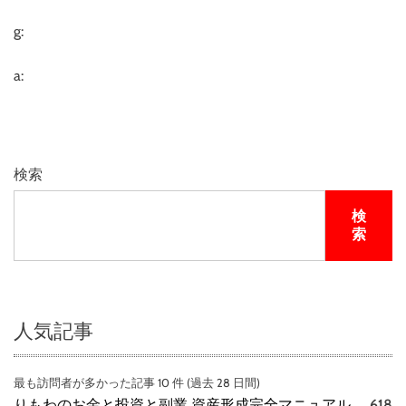
4
K
g:
U
L
a:
T
R
A
H
D
検索
＋
ブ
検
ル
索
ー
レ
イ
）
（
人気記事
ブ
ル
最も訪問者が多かった記事 10 件 (過去 28 日間)
ー
りもわのお金と投資と副業 資産形成完全マニュアル
618
レ