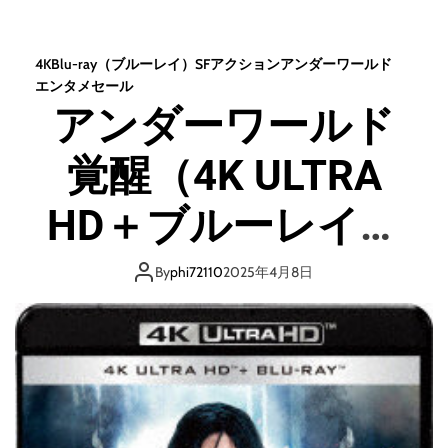
ン
ダ
ー
4K
Blu-ray（ブルーレイ）
SF
アクション
アンダーワールド
ワ
エンタメセール
ー
アンダーワールド
ル
ド
覚醒（4K ULTRA
ビ
ギ
ン
HD＋ブルーレイ）
ズ
（
（ブルーレイディ
4
By
phi72110
2025年4月8日
K
スク）
U
L
T
R
A
H
D