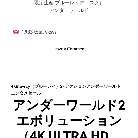
限定生産 ブルーレイディスク）
アンダーワールド
1,933 total views
o
Leave a Comment
n
ア
ン
ダ
ー
4K
Blu-ray（ブルーレイ）
SF
アクション
アンダーワールド
ワ
エンタメセール
ー
アンダーワールド2
ル
ド
エボリューション
（
ブ
ル
（4K ULTRA HD＋
ー