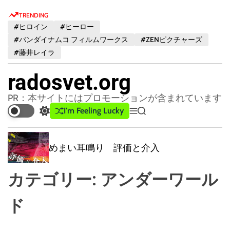
S
TRENDING
k
#ヒロイン
#ヒーロー
i
#バンダイナムコ フィルムワークス
#ZENピクチャーズ
p
#藤井レイラ
t
o
radosvet.org
c
o
PR：本サイトにはプロモーションが含まれています
n
I'm Feeling Lucky
S
M
S
t
w
e
e
e
i
n
a
t
u
r
めまい耳鳴り 評価と介入
n
c
c
t
h
h
カテゴリー:
アンダーワール
c
o
l
ド
o
r
m