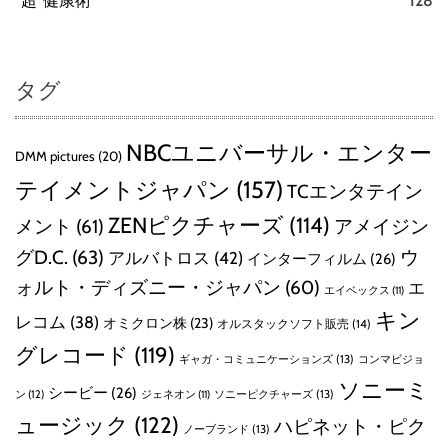
“超”健康術
128
タグ
NBCユニバーサル・エンター
DMM pictures
(20)
テイメントジャパン
(157)
TCエンタテイン
ZENピクチャーズ
(114)
メント
(61)
アメイジン
グD.C.
(63)
ウ
アルバトロス
(42)
インターフィルム
(26)
ォルト・ディズニー・ジャパン
(60)
エ
エイベックス
(11)
キン
レコム
(38)
オミクロン株
(23)
オルスタックソフト販売
(14)
グレコード
(119)
ギャガ・コミュニケーションズ
(13)
コンマビジョ
ソニーミ
シービー
(26)
ン
(12)
ソニーピクチャーズ
(13)
ジェネオン
(11)
ュージック
(122)
ハピネット・ピク
ノーブランド
(13)