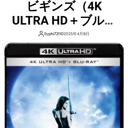
ビギンズ（4K
2
エ
ボ
ULTRA HD＋ブルー
リ
ュ
レイ） （ブルーレ
ー
By
phi72110
2025年4月8日
シ
イディスク）
ョ
ン
（
4
K
U
L
T
R
A
H
D
＋
ブ