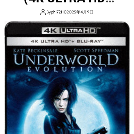
レ
ブルーレイ） （ブ
イ
By
phi72110
2025年4月9日
デ
ルーレイディス
ィ
ス
ク
ク）
）