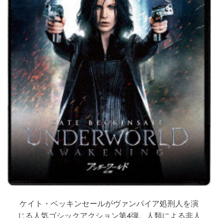
＋
ブ
ル
ー
レ
イ
）
（
ブ
ル
ー
レ
イ
デ
ィ
ス
ク
）
ケイト・ベッキンセールがヴァンパイア処刑人を演
じる人気ゴシックアクション第4弾。人類による非人