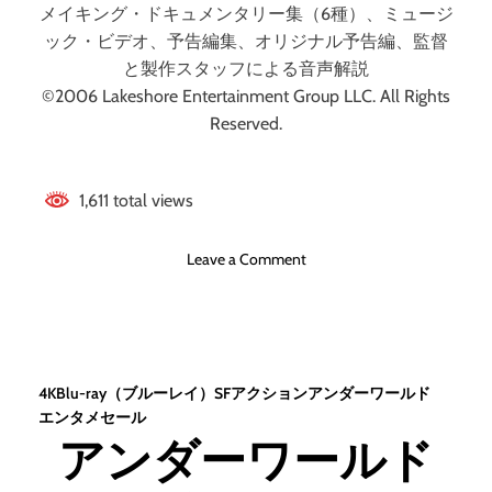
メイキング・ドキュメンタリー集（6種）、ミュージ
ック・ビデオ、予告編集、オリジナル予告編、監督
と製作スタッフによる音声解説
©2006 Lakeshore Entertainment Group LLC. All Rights
Reserved.
1,611 total views
o
Leave a Comment
n
ア
ン
ダ
ー
4K
Blu-ray（ブルーレイ）
SF
アクション
アンダーワールド
ワ
エンタメセール
ー
アンダーワールド
ル
ド