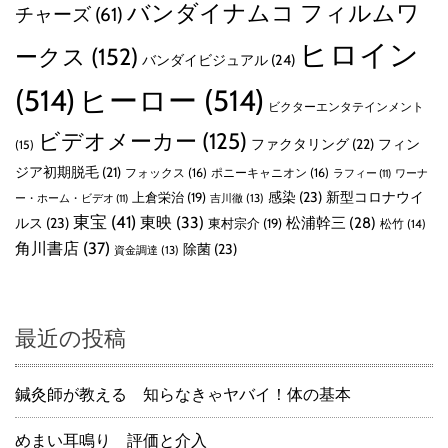
バンダイナムコ フィルムワ
チャーズ
(61)
ヒロイン
ークス
(152)
バンダイビジュアル
(24)
(514)
ヒーロー
(514)
ビクターエンタテインメント
ビデオメーカー
(125)
ファクタリング
(22)
フィン
(15)
ジア初期脱毛
(21)
フォックス
(16)
ポニーキャニオン
(16)
ラフィー
(11)
ワーナ
感染
(23)
新型コロナウイ
上倉栄治
(19)
吉川徹
(13)
ー・ホーム・ビデオ
(11)
東宝
(41)
東映
(33)
ルス
(23)
松浦幹三
(28)
東村宗介
(19)
松竹
(14)
角川書店
(37)
除菌
(23)
資金調達
(13)
最近の投稿
鍼灸師が教える 知らなきゃヤバイ！体の基本
めまい耳鳴り 評価と介入