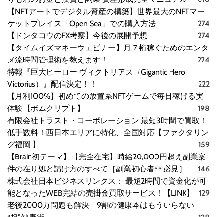
イ
【NFTアートでデジタル資産の構築】世界最大のNFTマー
デ
ケットプレイス「Open Sea」での購入方法
274
ィ
【ドンタコウのFX考察】今後の展開予想
274
ス
【タイムイズマネーウェビナー】月７桁稼ぐためのエンタ
ク
メ流時間管理術を教えます！
224
）
特報『巨大ヒーロー ヴィクトリアス（Gigantic Hero
Victorius）』配信決定！！
222
【月利100%】初めての放置系NFTゲームで毎日稼げる実
体験【ボムクリプト】
198
有限会社トラスト・コーポレーション 最短3時間で買取！
低手数料！西日本エリアに特化、全国対応【ファクタリン
グ福岡 】
159
【Brain初テーマ】【完全在宅】時給20,000円超え副業案
件の在り処と請け方のすべて［副業初心者
必見］
146
株式会社日本ビジネスリンクス： 最短2時間で資金化が可
能となったWEB完結の売掛金買取サービス！【LINK】
129
老後2000万問題も解決！9割の健康本はもういらない