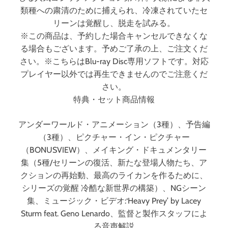
類種への粛清のために捕えられ、冷凍されていたセ
リーンは覚醒し、脱走を試みる。
※この商品は、予約した場合キャンセルできなくな
る場合もございます。予めご了承の上、ご注文くだ
さい。※こちらはBlu-ray Disc専用ソフトです。対応
プレイヤー以外では再生できませんのでご注意くだ
さい。
特典・セット商品情報
アンダーワールド・アニメーション（3種）、予告編
（3種）、ピクチャー・イン・ピクチャー
（BONUSVIEW）、メイキング・ドキュメンタリー
集（5種/セリーンの復活、新たな登場人物たち、ア
クションの再始動、最高のライカンを作るために、
シリーズの覚醒 冷酷な新世界の構築）、NGシーン
集、ミュージック・ビデオ:‘Heavy Prey’ by Lacey
Sturm feat. Geno Lenardo、監督と製作スタッフによ
る音声解説