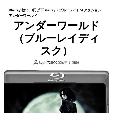
o
d
Blu-ray1枚1650円以下
Blu-ray（ブルーレイ）
SF
アクション
e
アンダーワールド
アンダーワールド
（ブルーレイディ
スク）
By
phi72110
2026年1月28日