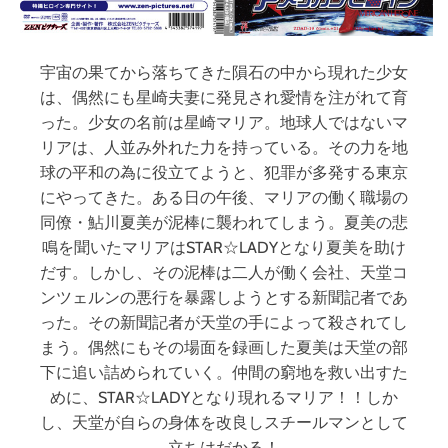
宇宙の果てから落ちてきた隕石の中から現れた少女
は、偶然にも星崎夫妻に発見され愛情を注がれて育
った。少女の名前は星崎マリア。地球人ではないマ
リアは、人並み外れた力を持っている。その力を地
球の平和の為に役立てようと、犯罪が多発する東京
にやってきた。ある日の午後、マリアの働く職場の
同僚・鮎川夏美が泥棒に襲われてしまう。夏美の悲
鳴を聞いたマリアはSTAR☆LADYとなり夏美を助け
だす。しかし、その泥棒は二人が働く会社、天堂コ
ンツェルンの悪行を暴露しようとする新聞記者であ
った。その新聞記者が天堂の手によって殺されてし
まう。偶然にもその場面を録画した夏美は天堂の部
下に追い詰められていく。仲間の窮地を救い出すた
めに、STAR☆LADYとなり現れるマリア！！しか
し、天堂が自らの身体を改良しスチールマンとして
立ちはだかる！