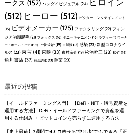
ヒロイン
ークス
(152)
バンダイビジュアル
(24)
(512)
ヒーロー
(512)
ビクターエンタテインメント
ビデオメーカー
(125)
ファクタリング
(22)
フィン
(15)
ジア初期脱毛
(21)
フォックス
(16)
ポニーキャニオン
(16)
ラフィー
(11)
ワーナ
感染
(23)
新型コロナウイ
上倉栄治
(19)
吉川徹
(13)
ー・ホーム・ビデオ
(11)
東宝
(41)
東映
(33)
ルス
(23)
松浦幹三
(28)
東村宗介
(19)
松竹
(14)
角川書店
(37)
除菌
(23)
資金調達
(13)
最近の投稿
【イールドファーミング入門】 【DeFi・NFT・暗号資産を
運用する方法】 DeFi・イールドファーミングで資産を運
用する仕組み ・ビットコインを売らずに運用する方法
【史上最速】2週間で4キロ痩せる“怠け者”でもできる『正