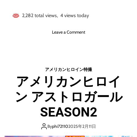
2,282 total views, 4 views today
o
Leave a Comment
n
ア
メ
リ
カ
アメリカンヒロイン
特撮
ン
アメリカンヒロイ
ヒ
ロ
ン アストロガール
イ
ン
ア
SEASON2
ス
ト
ロ
By
phi72110
2025年2月11日
ガ