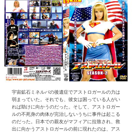
ー
ル
S
E
A
S
O
N
1
宇宙鉱石ミネルバの後遺症でアストロガールの力は
弱まっていた。それでも、彼女は困っている人がい
れば助けに向かうのだった。そして、アストロガー
ルの不死身の肉体が完治しないうちに事件は起こる
のだった。日本での親友がマフィアに拉致され、救
出に向かうアストロガールの前に現れたのは、アス