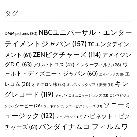
タグ
NBCユニバーサル・エンター
DMM pictures
(20)
テイメントジャパン
(157)
TCエンタテイン
ZENピクチャーズ
(114)
メント
(61)
アメイジン
グD.C.
(63)
ウ
アルバトロス
(42)
インターフィルム
(26)
ォルト・ディズニー・ジャパン
(60)
エ
エイベックス
(11)
キン
レコム
(38)
オミクロン株
(23)
オルスタックソフト販売
(14)
グレコード
(119)
ギャガ・コミュニケーションズ
(13)
コンマビジョ
ソニーミ
シービー
(26)
ン
(12)
ソニーピクチャーズ
(13)
ジェネオン
(11)
ュージック
(122)
ハピネット・ピク
ノーブランド
(13)
バンダイナムコ フィルムワ
チャーズ
(61)