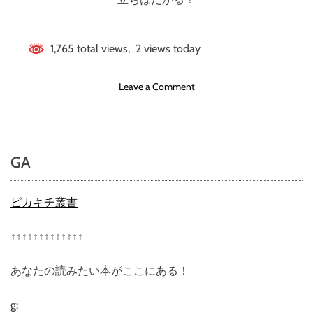
1,765 total views, 2 views today
o
Leave a Comment
n
ア
メ
リ
GA
カ
ン
ヒ
ピカキチ叢書
ロ
イ
↑↑↑↑↑↑↑↑↑↑↑↑↑
ン
ス
あなたの読みたい本がここにある！
タ
ー
☆
g: