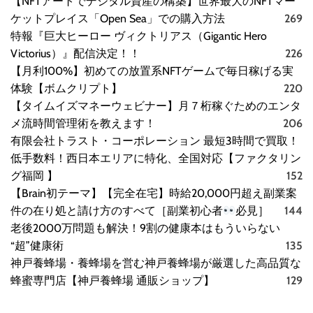
【NFTアートでデジタル資産の構築】世界最大のNFTマー
ケットプレイス「Open Sea」での購入方法
269
特報『巨大ヒーロー ヴィクトリアス（Gigantic Hero
Victorius）』配信決定！！
226
【月利100%】初めての放置系NFTゲームで毎日稼げる実
体験【ボムクリプト】
220
【タイムイズマネーウェビナー】月７桁稼ぐためのエンタ
メ流時間管理術を教えます！
206
有限会社トラスト・コーポレーション 最短3時間で買取！
低手数料！西日本エリアに特化、全国対応【ファクタリン
グ福岡 】
152
【Brain初テーマ】【完全在宅】時給20,000円超え副業案
件の在り処と請け方のすべて［副業初心者
必見］
144
老後2000万問題も解決！9割の健康本はもういらない
“超”健康術
135
神戸養蜂場・養蜂場を営む神戸養蜂場が厳選した高品質な
蜂蜜専門店【神戸養蜂場 通販ショップ】
129