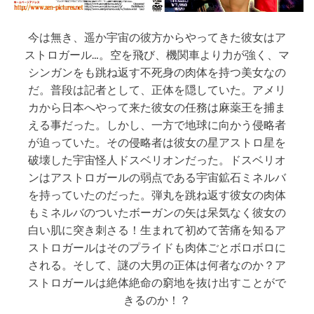
今は無き、遥か宇宙の彼方からやってきた彼女はア
ストロガール…。空を飛び、機関車より力が強く、マ
シンガンをも跳ね返す不死身の肉体を持つ美女なの
だ。普段は記者として、正体を隠していた。アメリ
カから日本へやって来た彼女の任務は麻薬王を捕ま
える事だった。しかし、一方で地球に向かう侵略者
が迫っていた。その侵略者は彼女の星アストロ星を
破壊した宇宙怪人ドスベリオンだった。ドスベリオ
ンはアストロガールの弱点である宇宙鉱石ミネルバ
を持っていたのだった。弾丸を跳ね返す彼女の肉体
もミネルバのついたボーガンの矢は呆気なく彼女の
白い肌に突き刺さる！生まれて初めて苦痛を知るア
ストロガールはそのプライドも肉体ごとボロボロに
される。そして、謎の大男の正体は何者なのか？ア
ストロガールは絶体絶命の窮地を抜け出すことがで
きるのか！？