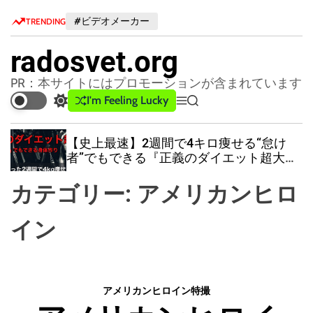
S
#ビデオメーカー
TRENDING
k
i
radosvet.org
p
t
PR：本サイトにはプロモーションが含まれています
o
I'm Feeling Lucky
S
M
S
c
w
e
e
o
i
n
a
【史上最速】2週間で4キロ痩せる“怠け
n
t
u
r
者”でもできる『正義のダイエット超大
c
c
t
全』
h
h
e
カテゴリー:
アメリカンヒロ
c
n
o
t
l
イン
o
r
m
o
d
アメリカンヒロイン
特撮
e