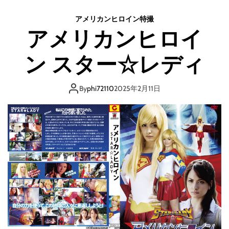
リ
カ
アメリカンヒロイン
特撮
ン
アメリカンヒロイ
ヒ
ロ
ン スター☆レディ
イ
ン
ア
By
phi72110
2025年2月11日
ス
ト
ロ
ガ
ー
ル
S
E
A
S
O
N
2