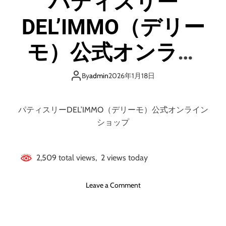
パティスリー
d
e
DEL’IMMO（デリー
モ）公式オンライ
ンショップ
By
admin
2026年1月18日
パティスリーDEL’IMMO（デリーモ）公式オンライン
ショップ
2,509 total views, 2 views today
o
Leave a Comment
n
パ
テ