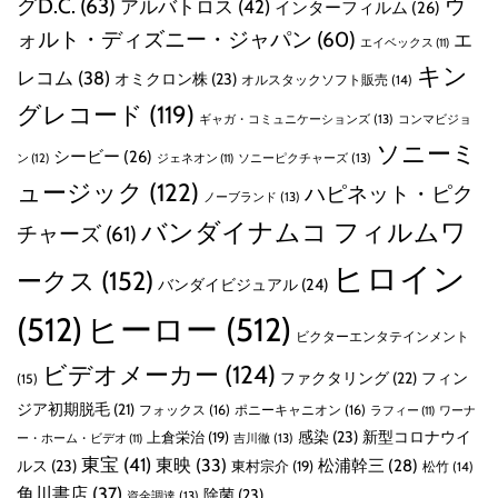
グD.C.
(63)
ウ
アルバトロス
(42)
インターフィルム
(26)
ォルト・ディズニー・ジャパン
(60)
エ
エイベックス
(11)
キン
レコム
(38)
オミクロン株
(23)
オルスタックソフト販売
(14)
グレコード
(119)
ギャガ・コミュニケーションズ
(13)
コンマビジョ
ソニーミ
シービー
(26)
ン
(12)
ソニーピクチャーズ
(13)
ジェネオン
(11)
ュージック
(122)
ハピネット・ピク
ノーブランド
(13)
バンダイナムコ フィルムワ
チャーズ
(61)
ヒロイン
ークス
(152)
バンダイビジュアル
(24)
(512)
ヒーロー
(512)
ビクターエンタテインメント
ビデオメーカー
(124)
ファクタリング
(22)
フィン
(15)
ジア初期脱毛
(21)
フォックス
(16)
ポニーキャニオン
(16)
ラフィー
(11)
ワーナ
感染
(23)
新型コロナウイ
上倉栄治
(19)
吉川徹
(13)
ー・ホーム・ビデオ
(11)
東宝
(41)
東映
(33)
ルス
(23)
松浦幹三
(28)
東村宗介
(19)
松竹
(14)
角川書店
(37)
除菌
(23)
資金調達
(13)