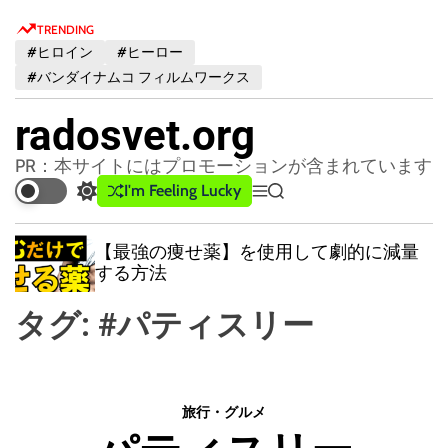
S
TRENDING
k
#ヒロイン
#ヒーロー
i
#バンダイナムコ フィルムワークス
p
t
radosvet.org
o
c
PR：本サイトにはプロモーションが含まれています
o
I'm Feeling Lucky
S
M
S
n
w
e
e
t
i
n
a
【最強の痩せ薬】を使用して劇的に減量
t
u
r
e
する方法
c
c
n
h
h
t
タグ:
#パティスリー
c
o
l
o
r
旅行・グルメ
m
o