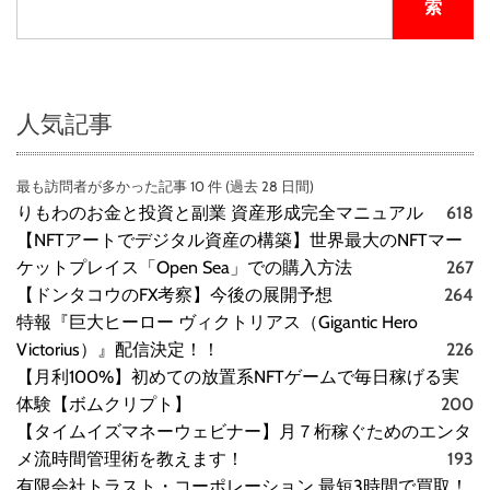
索
ン
ラ
イ
ン
シ
人気記事
ョ
ッ
最も訪問者が多かった記事 10 件 (過去 28 日間)
プ
りもわのお金と投資と副業 資産形成完全マニュアル
618
【NFTアートでデジタル資産の構築】世界最大のNFTマー
ケットプレイス「Open Sea」での購入方法
267
【ドンタコウのFX考察】今後の展開予想
264
特報『巨大ヒーロー ヴィクトリアス（Gigantic Hero
Victorius）』配信決定！！
226
【月利100%】初めての放置系NFTゲームで毎日稼げる実
体験【ボムクリプト】
200
【タイムイズマネーウェビナー】月７桁稼ぐためのエンタ
メ流時間管理術を教えます！
193
有限会社トラスト・コーポレーション 最短3時間で買取！