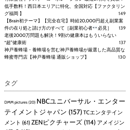
低手数料！西日本エリアに特化、全国対応【ファクタリン
グ福岡 】
149
【Brain初テーマ】【完全在宅】時給20,000円超え副業案
件の在り処と請け方のすべて［副業初心者
必見］
139
老後2000万問題も解決！9割の健康本はもういらない
“超”健康術
137
神戸養蜂場・養蜂場を営む神戸養蜂場が厳選した高品質な
蜂蜜専門店【神戸養蜂場 通販ショップ】
130
タグ
NBCユニバーサル・エンター
DMM pictures
(20)
テイメントジャパン
(157)
TCエンタテイン
ZENピクチャーズ
(114)
メント
(61)
アメイジン