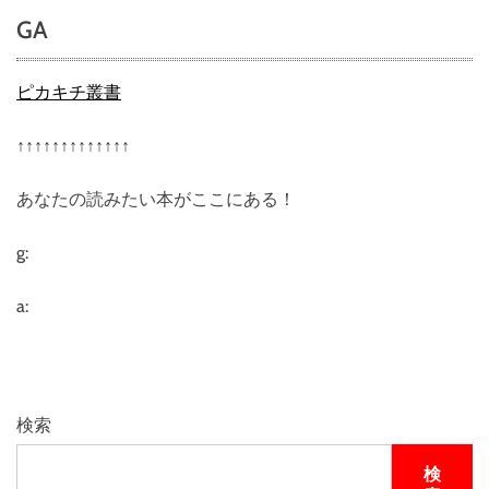
ィ
GA
ス
リ
ー
ピカキチ叢書
D
E
↑↑↑↑↑↑↑↑↑↑↑↑↑
L
’
あなたの読みたい本がここにある！
I
M
M
g:
O
（
a:
デ
リ
ー
モ
）
検索
公
式
検
オ